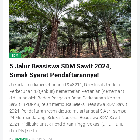
SDM
5 Jalur Beasiswa SDM Sawit 2024,
Simak Syarat Pendaftarannya!
Jakarta, mediaperkebunan.id &#8211; Direktorat Jenderal
Perkebunan (Ditjenbun) Kementerian Pertanian (Kementan)
didukung oleh Badan Pengelola Dana Perkebunan Kelapa
Sawit (BPDPKS) telah membuka Seleksi Beasiswa SDM Sawit
2024. Pendaftaran resmi dibuka mulai tanggal 5 April sampai
24 Mei mendatang. Seleksi Nasional Beasiswa SDM Sawit
2024 ini dibuka untuk Pendidikan Tinggi Vokasi (DI, DII, DIII,
dan DIV) serta
by
Redaksi
-
18 Apr 2024