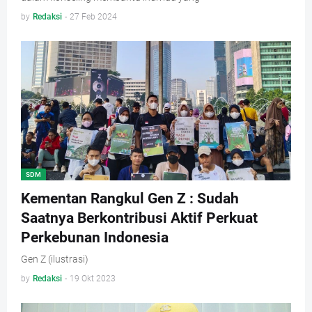
by
Redaksi
-
27 Feb 2024
SDM
Kementan Rangkul Gen Z : Sudah
Saatnya Berkontribusi Aktif Perkuat
Perkebunan Indonesia
Gen Z (ilustrasi)
by
Redaksi
-
19 Okt 2023