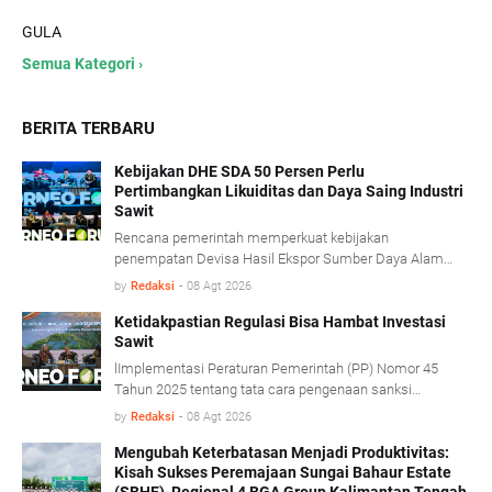
GULA
Semua Kategori ›
BERITA TERBARU
Kebijakan DHE SDA 50 Persen Perlu
Pertimbangkan Likuiditas dan Daya Saing Industri
Sawit
Rencana pemerintah memperkuat kebijakan
penempatan Devisa Hasil Ekspor Sumber Daya Alam
(DHE SDA) menjadi 50 persen dinilai perlu
by
Redaksi
-
08 Agt 2026
mempertimbangkan kondisi likuiditas serta karakteristik
usaha industri kelapa sawit.
Ketidakpastian Regulasi Bisa Hambat Investasi
Sawit
lImplementasi Peraturan Pemerintah (PP) Nomor 45
Tahun 2025 tentang tata cara pengenaan sanksi
administratif di bidang kehutanan diharapkan mampu
by
Redaksi
-
08 Agt 2026
memberikan kepastian hukum tanpa mengorbankan
iklim investasi.
Mengubah Keterbatasan Menjadi Produktivitas:
Kisah Sukses Peremajaan Sungai Bahaur Estate