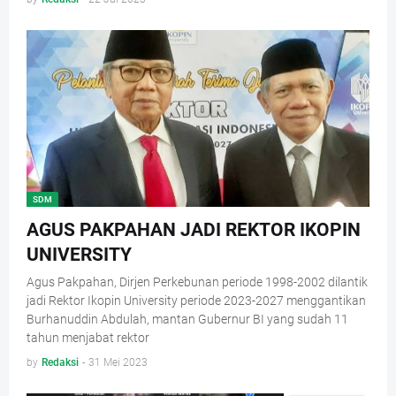
SDM
AGUS PAKPAHAN JADI REKTOR IKOPIN
UNIVERSITY
Agus Pakpahan, Dirjen Perkebunan periode 1998-2002 dilantik
jadi Rektor Ikopin University periode 2023-2027 menggantikan
Burhanuddin Abdulah, mantan Gubernur BI yang sudah 11
tahun menjabat rektor
by
Redaksi
-
31 Mei 2023