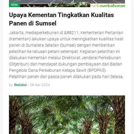
SDM
Upaya Kementan Tingkatkan Kualitas
Panen di Sumsel
Jakarta, mediaperkebunan.id &#8211; Kementerian Pertanian
(Kementan) lakukan upaya untuk meningkatkan kualitas hasil
panen di Sumatera Selatan (Sumsel) dengan memberikan
pelatihan ke ratusan petani setempat. Kegiatan pelatihan ini
dilakukan Kementan melalui Direktorat Jenderal Perkebunan
(Ditjenbun) dan mendapat dukungan pembiayaan dari Badan
Pengelola Dana Perkebunan Kelapa Sawit (BPDPKS).
Pelatihan panen dan pasca panen dilakukan pada hari Selasa,
by
Redaksi
-
28 Apr 2024