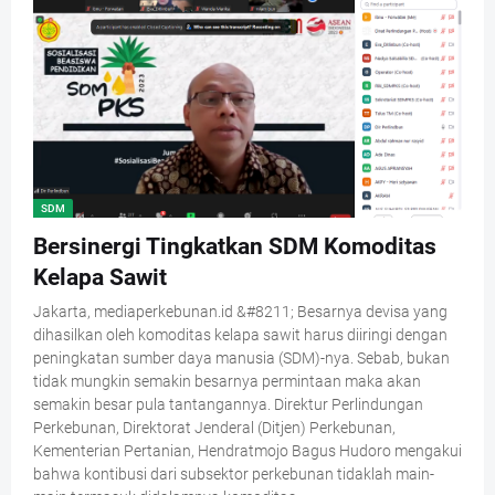
SDM
Bersinergi Tingkatkan SDM Komoditas
Kelapa Sawit
Jakarta, mediaperkebunan.id &#8211; Besarnya devisa yang
dihasilkan oleh komoditas kelapa sawit harus diiringi dengan
peningkatan sumber daya manusia (SDM)-nya. Sebab, bukan
tidak mungkin semakin besarnya permintaan maka akan
semakin besar pula tantangannya. Direktur Perlindungan
Perkebunan, Direktorat Jenderal (Ditjen) Perkebunan,
Kementerian Pertanian, Hendratmojo Bagus Hudoro mengakui
bahwa kontibusi dari subsektor perkebunan tidaklah main-