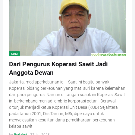
SDM
Dari Pengurus Koperasi Sawit Jadi
Anggota Dewan
Jakarta, mediaperkebunan.id – Saat ini begitu banyak
Koperasi bidang perkebunan yang mati suri karena kelemahan
dari para pengurus. Namun di tangan sosok ini Koperasi Sawit
ini berkembang menjadi embrio korporasi petani. Berawal
ditunjuk menjadi ketua Koperasi Unit Desa (KUD) Sejahtera
pada tahun 2001, Drs Tamrin, MSi, dipercaya untuk
menyelesaikan kesulitan dana pemeliharaan perkebunan
kelapa sawit
by
Redaksi
-
22 Jul 2023