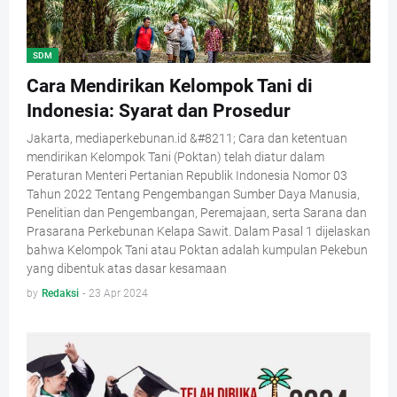
SDM
Cara Mendirikan Kelompok Tani di
Indonesia: Syarat dan Prosedur
Jakarta, mediaperkebunan.id &#8211; Cara dan ketentuan
mendirikan Kelompok Tani (Poktan) telah diatur dalam
Peraturan Menteri Pertanian Republik Indonesia Nomor 03
Tahun 2022 Tentang Pengembangan Sumber Daya Manusia,
Penelitian dan Pengembangan, Peremajaan, serta Sarana dan
Prasarana Perkebunan Kelapa Sawit. Dalam Pasal 1 dijelaskan
bahwa Kelompok Tani atau Poktan adalah kumpulan Pekebun
yang dibentuk atas dasar kesamaan
by
Redaksi
-
23 Apr 2024