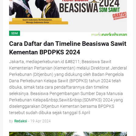
SDM
Cara Daftar dan Timeline Beasiswa Sawit
Kementan BPDPKS 2024
Jakarta, mediaperkebunan.id &#8211; Beasiswa Sawit
Kementerian Pertanian (Kementan) melalui Direktorat Jenderal
Perkebunan (Ditjenbun) yang didukung oleh Badan Pengelola
Dana Perkebunan Kelapa Sawit (BPDPKS) tahun 2024 telah
dibuka, simak tata cara pendaftarannya dan timeline
seleksinya. Beasiswa Pengembangan Sumber Daya Manusia
Perkebunan Kelapa&nbsp;Sawit&nbsp;(SDMPKS) 2024 yang
diselenggarakan Ditjenbun Kementan bersama BPDPKS
tersebut sudah dibuka sejak tanggal 5 April
by
Redaksi
-
19 Apr 2024