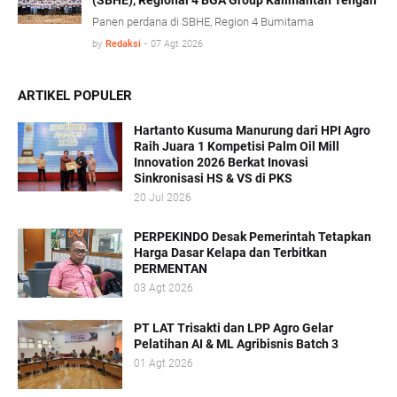
(SBHE), Regional 4 BGA Group Kalimantan Tengah
Panen perdana di SBHE, Region 4 Bumitama
by
Redaksi
-
07 Agt 2026
ARTIKEL POPULER
Hartanto Kusuma Manurung dari HPI Agro
Raih Juara 1 Kompetisi Palm Oil Mill
Innovation 2026 Berkat Inovasi
Sinkronisasi HS & VS di PKS
20 Jul 2026
PERPEKINDO Desak Pemerintah Tetapkan
Harga Dasar Kelapa dan Terbitkan
PERMENTAN
03 Agt 2026
PT LAT Trisakti dan LPP Agro Gelar
Pelatihan AI & ML Agribisnis Batch 3
01 Agt 2026