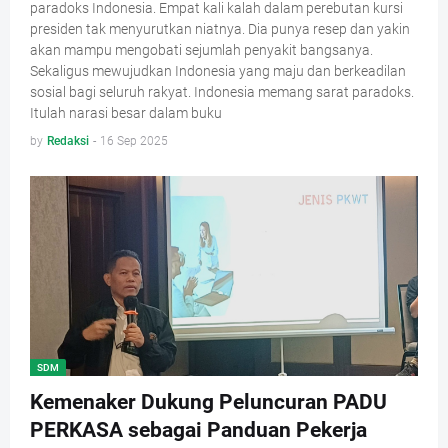
paradoks Indonesia. Empat kali kalah dalam perebutan kursi
presiden tak menyurutkan niatnya. Dia punya resep dan yakin
akan mampu mengobati sejumlah penyakit bangsanya.
Sekaligus mewujudkan Indonesia yang maju dan berkeadilan
sosial bagi seluruh rakyat. Indonesia memang sarat paradoks.
Itulah narasi besar dalam buku
by
Redaksi
-
16 Sep 2025
SDM
Kemenaker Dukung Peluncuran PADU
PERKASA sebagai Panduan Pekerja