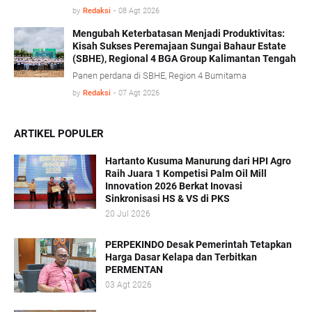
administratif di bidang kehutanan diharapkan mampu
by
Redaksi
-
08 Agt 2026
memberikan kepastian hukum tanpa mengorbankan
iklim investasi.
Mengubah Keterbatasan Menjadi Produktivitas:
Kisah Sukses Peremajaan Sungai Bahaur Estate
(SBHE), Regional 4 BGA Group Kalimantan Tengah
Panen perdana di SBHE, Region 4 Bumitama
by
Redaksi
-
07 Agt 2026
ARTIKEL POPULER
Hartanto Kusuma Manurung dari HPI Agro
Raih Juara 1 Kompetisi Palm Oil Mill
Innovation 2026 Berkat Inovasi
Sinkronisasi HS & VS di PKS
20 Jul 2026
PERPEKINDO Desak Pemerintah Tetapkan
Harga Dasar Kelapa dan Terbitkan
PERMENTAN
03 Agt 2026