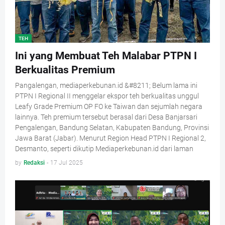
TEH
Ini yang Membuat Teh Malabar PTPN I
Berkualitas Premium
Pangalengan, mediaperkebunan.id &#8211; Belum lama ini
PTPN I Regional II menggelar ekspor teh berkualitas unggul
Leafy Grade Premium OP FO ke Taiwan dan sejumlah negara
lainnya. Teh premium tersebut berasal dari Desa Banjarsari
Pengalengan, Bandung Selatan, Kabupaten Bandung, Provinsi
Jawa Barat (Jabar). Menurut Region Head PTPN I Regional 2,
Desmanto, seperti dikutip Mediaperkebunan.id dari laman
by
Redaksi
-
17 Jul 2025