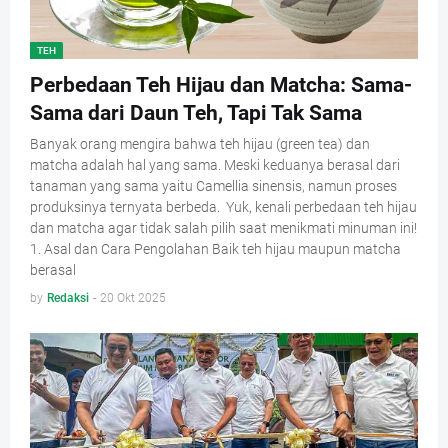
TEH
Perbedaan Teh Hijau dan Matcha: Sama-
Sama dari Daun Teh, Tapi Tak Sama
Banyak orang mengira bahwa teh hijau (green tea) dan
matcha adalah hal yang sama. Meski keduanya berasal dari
tanaman yang sama yaitu Camellia sinensis, namun proses
produksinya ternyata berbeda. Yuk, kenali perbedaan teh hijau
dan matcha agar tidak salah pilih saat menikmati minuman ini!
1. Asal dan Cara Pengolahan Baik teh hijau maupun matcha
berasal
by
Redaksi
-
20 Okt 2025