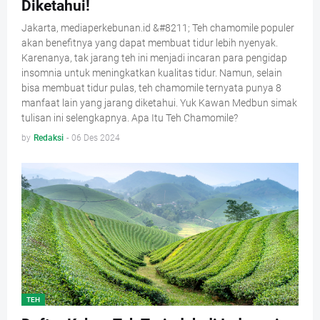
Diketahui!
Jakarta, mediaperkebunan.id &#8211; Teh chamomile populer
akan benefitnya yang dapat membuat tidur lebih nyenyak.
Karenanya, tak jarang teh ini menjadi incaran para pengidap
insomnia untuk meningkatkan kualitas tidur. Namun, selain
bisa membuat tidur pulas, teh chamomile ternyata punya 8
manfaat lain yang jarang diketahui. Yuk Kawan Medbun simak
tulisan ini selengkapnya. Apa Itu Teh Chamomile?
by
Redaksi
-
06 Des 2024
TEH