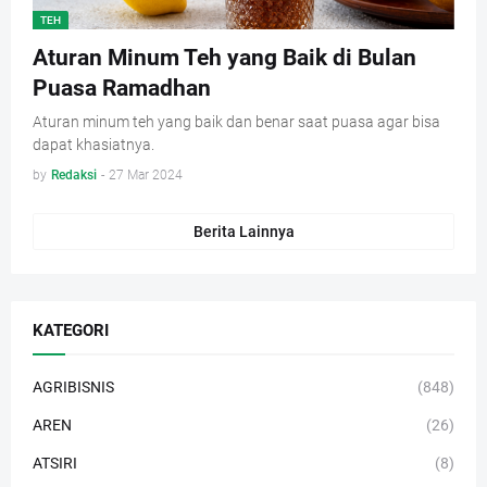
TEH
Aturan Minum Teh yang Baik di Bulan
Puasa Ramadhan
Aturan minum teh yang baik dan benar saat puasa agar bisa
dapat khasiatnya.
by
Redaksi
-
27 Mar 2024
Berita Lainnya
KATEGORI
AGRIBISNIS
(848)
AREN
(26)
ATSIRI
(8)