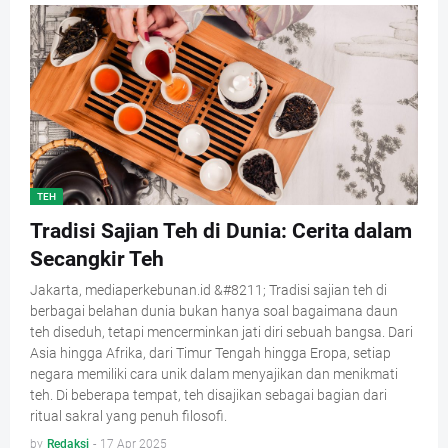
TEH
Tradisi Sajian Teh di Dunia: Cerita dalam
Secangkir Teh
Jakarta, mediaperkebunan.id &#8211; Tradisi sajian teh di
berbagai belahan dunia bukan hanya soal bagaimana daun
teh diseduh, tetapi mencerminkan jati diri sebuah bangsa. Dari
Asia hingga Afrika, dari Timur Tengah hingga Eropa, setiap
negara memiliki cara unik dalam menyajikan dan menikmati
teh. Di beberapa tempat, teh disajikan sebagai bagian dari
ritual sakral yang penuh filosofi.
by
Redaksi
-
17 Apr 2025