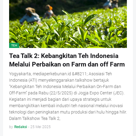
TEH
Tea Talk 2: Kebangkitan Teh Indonesia
Melalui Perbaikan on Farm dan off Farm
Yogyakarta, mediaperkebunan.id &#8211; Asosiasi Teh
Indonesia (ATI) menyelenggarakan talkshow bertajuk
“Kebangkitan Teh Indonesia Melalui Perbaikan On-Farm dan
Off-Farm” pada Rabu (22/5/2025) di Jogja Expo Center (JEC).
Kegiatan ini menjadi bagian dari upaya strategis untuk
membangkitkan kembali industri teh nasional melalui inovasi
teknologi dan peningkatan mutu produksi dari hulu hingga hilir.
Dalam Talkshow Tea Talk 2,
by
Redaksi
-
25 Mei 2025