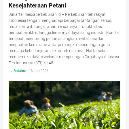
Kesejahteraan Petani
Jakarta, mediaperkebunan.id – Perkebunan teh rakyat
Indonesia tengah menghadapi berbagai tantangan serius,
mulai dari alih fungsi lahan, rendahnya produktivitas,
perubahan iklim, hingga lemahnya daya saing industri. Kondisi
tersebut mendorong perlunya langkah revitalisasi dan
penguatan kemitraan antarpemangku kepentingan guna
menjaga keberlanjutan sektor teh nasional. Hal tersebut
mengemuka dalam webinar memperingati Dirgahayu Asosiasi
Teh Indonesia (ATI) ke-48
by
Redaksi
-
18 Jun 2026