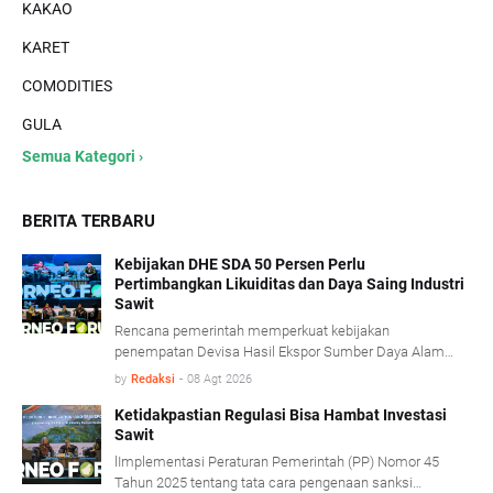
KAKAO
KARET
COMODITIES
GULA
Semua Kategori ›
BERITA TERBARU
Kebijakan DHE SDA 50 Persen Perlu
Pertimbangkan Likuiditas dan Daya Saing Industri
Sawit
Rencana pemerintah memperkuat kebijakan
penempatan Devisa Hasil Ekspor Sumber Daya Alam
(DHE SDA) menjadi 50 persen dinilai perlu
by
Redaksi
-
08 Agt 2026
mempertimbangkan kondisi likuiditas serta karakteristik
usaha industri kelapa sawit.
Ketidakpastian Regulasi Bisa Hambat Investasi
Sawit
lImplementasi Peraturan Pemerintah (PP) Nomor 45
Tahun 2025 tentang tata cara pengenaan sanksi