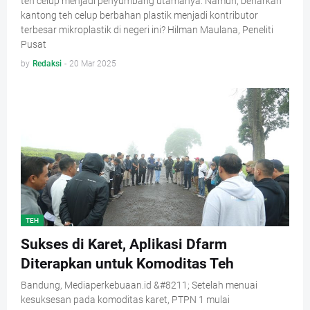
teh celup menjadi penyumbang utamanya. Namun, benarkah
kantong teh celup berbahan plastik menjadi kontributor
terbesar mikroplastik di negeri ini? Hilman Maulana, Peneliti
Pusat
by
Redaksi
-
20 Mar 2025
TEH
Sukses di Karet, Aplikasi Dfarm
Diterapkan untuk Komoditas Teh
Bandung, Mediaperkebuaan.id &#8211; Setelah menuai
kesuksesan pada komoditas karet, PTPN 1 mulai