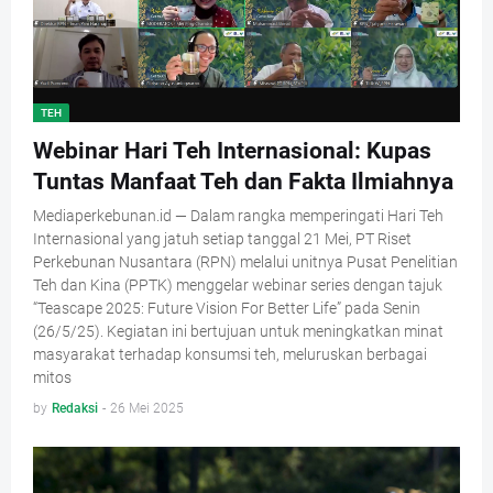
TEH
Webinar Hari Teh Internasional: Kupas
Tuntas Manfaat Teh dan Fakta Ilmiahnya
Mediaperkebunan.id — Dalam rangka memperingati Hari Teh
Internasional yang jatuh setiap tanggal 21 Mei, PT Riset
Perkebunan Nusantara (RPN) melalui unitnya Pusat Penelitian
Teh dan Kina (PPTK) menggelar webinar series dengan tajuk
“Teascape 2025: Future Vision For Better Life” pada Senin
(26/5/25). Kegiatan ini bertujuan untuk meningkatkan minat
masyarakat terhadap konsumsi teh, meluruskan berbagai
mitos
by
Redaksi
-
26 Mei 2025