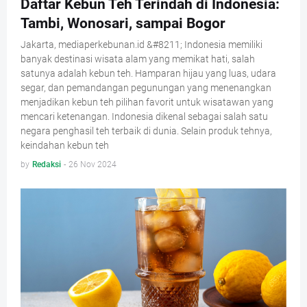
Daftar Kebun Teh Terindah di Indonesia:
Tambi, Wonosari, sampai Bogor
Jakarta, mediaperkebunan.id &#8211; Indonesia memiliki
banyak destinasi wisata alam yang memikat hati, salah
satunya adalah kebun teh. Hamparan hijau yang luas, udara
segar, dan pemandangan pegunungan yang menenangkan
menjadikan kebun teh pilihan favorit untuk wisatawan yang
mencari ketenangan. Indonesia dikenal sebagai salah satu
negara penghasil teh terbaik di dunia. Selain produk tehnya,
keindahan kebun teh
by
Redaksi
-
26 Nov 2024