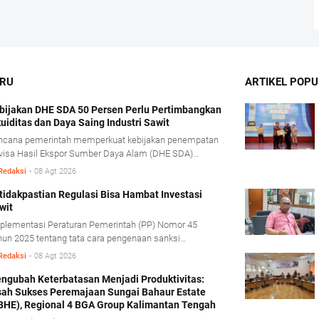
ARU
ARTIKEL POPU
bijakan DHE SDA 50 Persen Perlu Pertimbangkan
kuiditas dan Daya Saing Industri Sawit
ncana pemerintah memperkuat kebijakan penempatan
visa Hasil Ekspor Sumber Daya Alam (DHE SDA)
jadi 50 persen dinilai perlu mempertimbangkan
Redaksi
-
08 Agt 2026
disi likuiditas serta karakteristik usaha industri kelapa
it.
tidakpastian Regulasi Bisa Hambat Investasi
wit
plementasi Peraturan Pemerintah (PP) Nomor 45
un 2025 tentang tata cara pengenaan sanksi
inistratif di bidang kehutanan diharapkan mampu
Redaksi
-
08 Agt 2026
mberikan kepastian hukum tanpa mengorbankan iklim
estasi.
ngubah Keterbatasan Menjadi Produktivitas:
sah Sukses Peremajaan Sungai Bahaur Estate
BHE), Regional 4 BGA Group Kalimantan Tengah