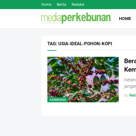
Home
Berita
Redaksi
HOME
TAG: USIA-IDEAL-POHON-KOPI
Ber
Kem
Ketah
jangan
by
Red
AGRIBISNIS