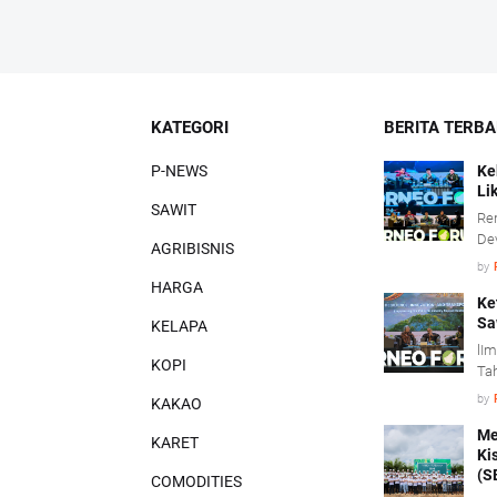
KATEGORI
BERITA TERB
P-NEWS
Ke
Li
SAWIT
Re
De
AGRIBISNIS
men
by
kon
HARGA
saw
Ke
Sa
KELAPA
lIm
KOPI
Tah
adm
by
KAKAO
me
inv
Me
KARET
Ki
(S
COMODITIES