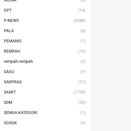
NILAM
(3)
OPT
(14)
P-NEWS
(2088)
PALA
(6)
PEMANIS
(1)
REMPAH
(10)
rempah-rempah
(2)
SAGU
(7)
SARPRAS
(11)
SAWIT
(1759)
SDM
(25)
SEMUA KATEGORI
(1)
SOSOK
(5)