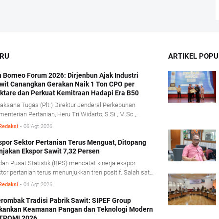
ARU
ARTIKEL POPU
h Borneo Forum 2026: Dirjenbun Ajak Industri
wit Canangkan Gerakan Naik 1 Ton CPO per
ktare dan Perkuat Kemitraan Hadapi Era B50
aksana Tugas (Plt.) Direktur Jenderal Perkebunan
enterian Pertanian, Heru Tri Widarto, S.Si., M.Sc.,
gajak seluruh pemangku kepentingan industri kelapa
Redaksi
-
06 Agt 2026
it untuk menjadikan implementasi program biodiesel
0 sebagai momentum memperkuat produktivitas,
spor Sektor Pertanian Terus Menguat, Ditopang
njakan Ekspor Sawit 7,32 Persen
mpercepat transformasi tata kelola, serta membangun
itraan yang lebih kuat antara perusahaan dan pekebun
an Pusat Statistik (BPS) mencatat kinerja ekspor
yat.
tor pertanian terus menunjukkan tren positif. Salah satu
dorong kinerja tersebut berasal dari komoditas minyak
Redaksi
-
04 Agt 2026
it mentah (Crude Palm Oil/CPO) dan produk
runannya yang mencatat pertumbuhan ekspor cukup
rombak Tradisi Pabrik Sawit: SIPEF Group
kankan Keamanan Pangan dan Teknologi Modern
nifikan. BPS mencatat, sepanjang Januari- Juni 2026
 TPOMI 2026
ai ekspor CPO dan produk turunannya tumbuh 7,32