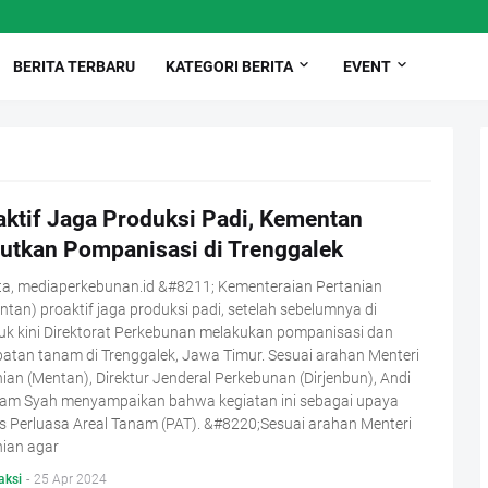
BERITA TERBARU
KATEGORI BERITA
EVENT
aktif Jaga Produksi Padi, Kementan
jutkan Pompanisasi di Trenggalek
ta, mediaperkebunan.id &#8211; Kementeraian Pertanian
tan) proaktif jaga produksi padi, setelah sebelumnya di
uk kini Direktorat Perkebunan melakukan pompanisasi dan
atan tanam di Trenggalek, Jawa Timur. Sesuai arahan Menteri
ian (Mentan), Direktur Jenderal Perkebunan (Dirjenbun), Andi
lam Syah menyampaikan bahwa kegiatan ini sebagai upaya
s Perluasa Areal Tanam (PAT). &#8220;Sesuai arahan Menteri
nian agar
aksi
-
25 Apr 2024