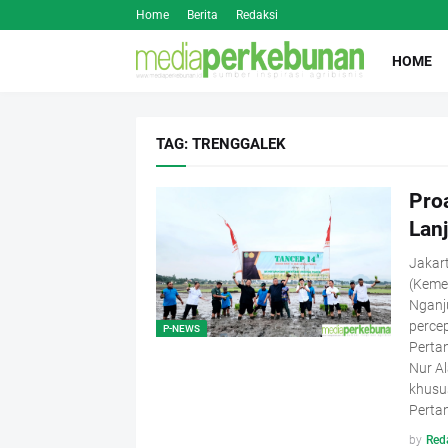
Home
Berita
Redaksi
HOME
TAG: TRENGGALEK
Pro
Lan
Jakar
(Kemen
Nganj
percep
P-NEWS
Pertan
Nur A
khusu
Perta
by
Red