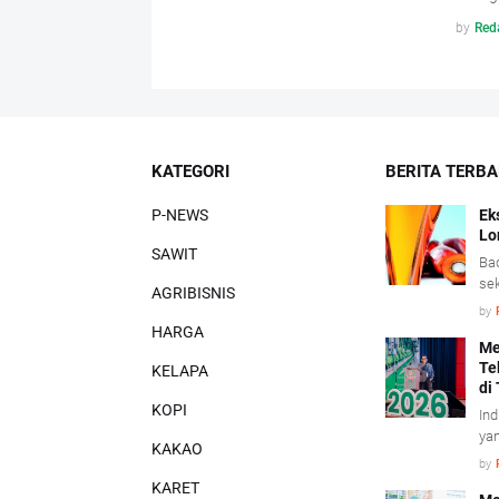
by
Red
KATEGORI
BERITA TERB
P-NEWS
Ek
Lo
SAWIT
Bad
sek
AGRIBISNIS
pen
by
saw
HARGA
tu
Me
Te
sig
KELAPA
di
nil
KOPI
per
Ind
did
yan
KAKAO
ke
by
kon
KARET