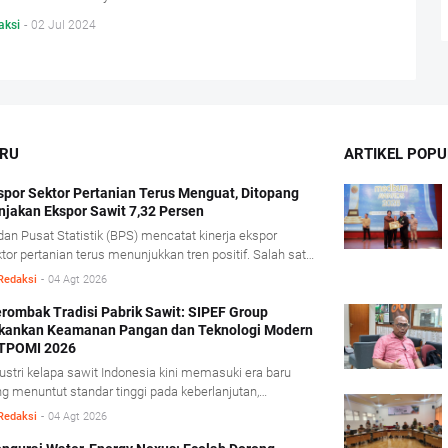
aksi
-
02 Jul 2024
ARU
ARTIKEL POPU
spor Sektor Pertanian Terus Menguat, Ditopang
njakan Ekspor Sawit 7,32 Persen
an Pusat Statistik (BPS) mencatat kinerja ekspor
tor pertanian terus menunjukkan tren positif. Salah satu
dorong kinerja tersebut berasal dari komoditas minyak
Redaksi
-
04 Agt 2026
it mentah (Crude Palm Oil/CPO) dan produk
runannya yang mencatat pertumbuhan ekspor cukup
rombak Tradisi Pabrik Sawit: SIPEF Group
kankan Keamanan Pangan dan Teknologi Modern
nifikan. BPS mencatat, sepanjang Januari- Juni 2026
 TPOMI 2026
ai ekspor CPO dan produk turunannya tumbuh 7,32
sen dibandingkan periode yang sama tahun lalu,
ustri kelapa sawit Indonesia kini memasuki era baru
orong penguatan harga CPO di pasar global.
g menuntut standar tinggi pada keberlanjutan,
amanan pangan, dan adaptasi teknologi modern. Dalam
Redaksi
-
04 Agt 2026
ferensi Technology & Talent Palm Oil Mill Indonesia