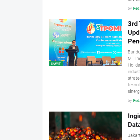
by
Red
3rd
Upd
Pen
Bandun
Mill I
SAWIT
Holid
indust
strate
teknol
sinerg
by
Red
Ingi
Dat
Jakar