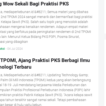
g Wow Sekali Bagi Praktisi PKS
ta, mediaperkebunan.id &#8211; Semua materi yang dibahas
 2nd TPOMI 2024 sangat menarik dan bermanfaat bagi praktisi
 Kelapa Sawit (PKS). Salah satu topik yang mencolok adalah
hasan mengenai kenaikan rendemen. Adapun empat materi
ntasi yang berfokus pada peningkatan rendemen di 2nd TPOMI
 lain: Menurut Ketua Bidang PKS P3PI, Posma Sinurat,
asi yang dibagikan
aksi
-
04 Jul 2024
 TPOMI, Ajang Praktisi PKS Berbagi Ilmu
nologi Terbaru
ta, Mediaperkebunan.id &#8211; Updating Technology &amp;
 Palm Oil Mill Indonesia (TPOMI) kedua yang akan berlangsung
al 18-19 Juli mendatang kerjasama Media Perkebunan dan
pulan Praktisi Profesional Perkebunan Indonesia (P3PI) lahir
emikiran praktisi Pabrik Kelapa Sawit (PKS). “Acara kelapa sawit
pa tahun terakhir sangat ramai sekali. Tetapi pembahasan
an besar di hulu yaitu kebun.