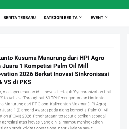
BERITA TERBARU
KATEGORI BERITA
EVENT
tanto Kusuma Manurung dari HPI Agro
 Juara 1 Kompetisi Palm Oil Mill
vation 2026 Berkat Inovasi Sinkronisasi
& VS di PKS
 mediaperkebunan.id – Inovasi bertajuk "Synchronization Unit
VS to Achieve Throughput 60 TPH" mengantarkan Hartanto
a Manurung dari PT Global Kalimantan Makmur (HPI Agro)
 Juara 1 (Diamond Award) pada ajang kompetisi Palm Oil Mill
tion (POMI) 2026. Penghargaan tersebut diberikan sebagai
 apresiasi atas inovasi yang dinilai mampu meningkatkan
nsi dan produktivitas operasional pabrik kelapa sawit.