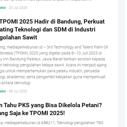
aksi
-
20 Jul 2026
 TPOMI 2025 Hadir di Bandung, Perkuat
ating Teknologi dan SDM di Industri
golahan Sawit
g, mediaperkebunan.id – 3rd Technology and Talent Palm Oil
ndonesia (TPOMI) 2025 yang digelar pada 8–10 Juli 2025 di
ay Inn Bandung Pasteur, Jawa Barat berikan sorotan kepada
ri teknologi pengolahan kelapa sawit. Acara ini menjadi ajang
gis untuk mempertemukan para pelaku industri, penyedia
ogi, akademisi, serta pengambil kebijakan guna memperkuat
i antara teknologi
aksi
-
08 Jul 2025
n Tahu PKS yang Bisa Dikelola Petani?
ang Saja ke TPOMI 2025!
ta, mediaperkebunan.id &#8211; Teknologi pengolahan TBS