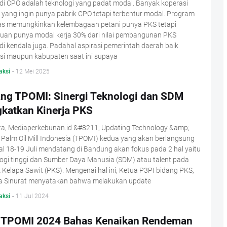
di CPO adalah teknologi yang padat modal. Banyak koperasi
 yang ingin punya pabrik CPO tetapi terbentur modal. Program
as memungkinkan kelembagaan petani punya PKS tetapi
tuan punya modal kerja 30% dari nilai pembangunan PKS
i kendala juga. Padahal aspirasi pemerintah daerah baik
nsi maupun kabupaten saat ini supaya
aksi
-
12 Mei 2025
ang TPOMI: Sinergi Teknologi dan SDM
gkatkan Kinerja PKS
ta, Mediaperkebunan.id &#8211; Updating Technology &amp;
 Palm Oil Mill Indonesia (TPOMI) kedua yang akan berlangsung
l 18-19 Juli mendatang di Bandung akan fokus pada 2 hal yaitu
ogi tinggi dan Sumber Daya Manusia (SDM) atau talent pada
 Kelapa Sawit (PKS). Mengenai hal ini, Ketua P3PI bidang PKS,
 Sinurat menyatakan bahwa melakukan update
aksi
-
11 Jul 2024
 TPOMI 2024 Bahas Kenaikan Rendeman