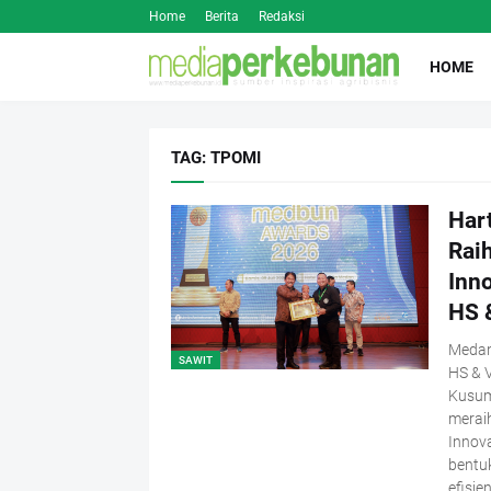
Home
Berita
Redaksi
HOME
TAG: TPOMI
Har
Raih
Inno
HS 
Medan,
SAWIT
HS & 
Kusum
meraih
Innova
bentuk
efisie