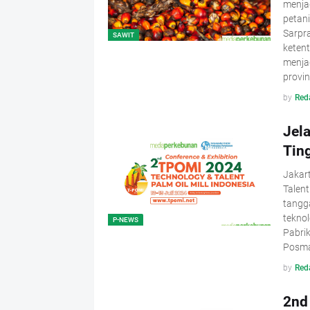
menja
petani
Sarpr
SAWIT
keten
menjad
provi
by
Red
Jel
Tin
Jakar
Talent
tangga
teknol
P-NEWS
Pabrik
Posma
by
Red
2nd