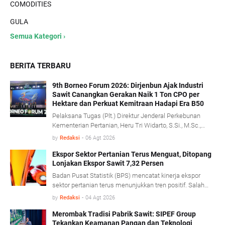
COMODITIES
GULA
Semua Kategori ›
BERITA TERBARU
9th Borneo Forum 2026: Dirjenbun Ajak Industri
Sawit Canangkan Gerakan Naik 1 Ton CPO per
Hektare dan Perkuat Kemitraan Hadapi Era B50
Pelaksana Tugas (Plt.) Direktur Jenderal Perkebunan
Kementerian Pertanian, Heru Tri Widarto, S.Si., M.Sc.,
mengajak seluruh pemangku kepentingan industri kelapa
by
Redaksi
-
06 Agt 2026
sawit untuk menjadikan implementasi program biodiesel
B50 sebagai momentum memperkuat produktivitas,
Ekspor Sektor Pertanian Terus Menguat, Ditopang
Lonjakan Ekspor Sawit 7,32 Persen
mempercepat transformasi tata kelola, serta
membangun kemitraan yang lebih kuat antara
Badan Pusat Statistik (BPS) mencatat kinerja ekspor
perusahaan dan pekebun rakyat.
sektor pertanian terus menunjukkan tren positif. Salah
satu pendorong kinerja tersebut berasal dari komoditas
by
Redaksi
-
04 Agt 2026
minyak sawit mentah (Crude Palm Oil/CPO) dan produk
turunannya yang mencatat pertumbuhan ekspor cukup
Merombak Tradisi Pabrik Sawit: SIPEF Group
Tekankan Keamanan Pangan dan Teknologi
signifikan. BPS mencatat, sepanjang Januari- Juni 2026