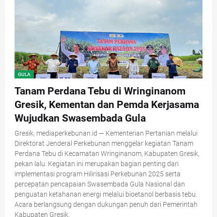
GULA
Tanam Perdana Tebu di Wringinanom
Gresik, Kementan dan Pemda Kerjasama
Wujudkan Swasembada Gula
Gresik, mediaperkebunan.id — Kementerian Pertanian melalui
Direktorat Jenderal Perkebunan menggelar kegiatan Tanam
Perdana Tebu di Kecamatan Wringinanom, Kabupaten Gresik,
pekan lalu. Kegiatan ini merupakan bagian penting dari
implementasi program Hilirisasi Perkebunan 2025 serta
percepatan pencapaian Swasembada Gula Nasional dan
penguatan ketahanan energi melalui bioetanol berbasis tebu.
Acara berlangsung dengan dukungan penuh dari Pemerintah
Kabupaten Gresik,