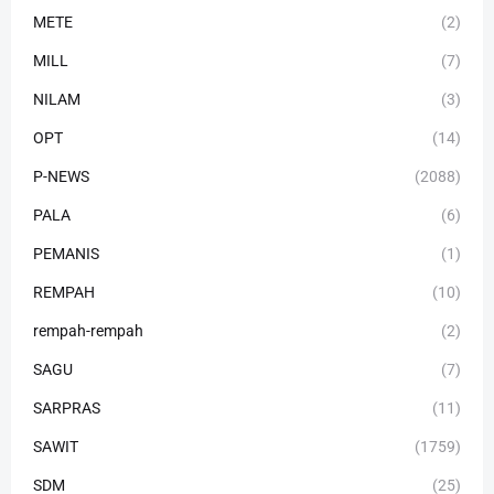
METE
(2)
MILL
(7)
NILAM
(3)
OPT
(14)
P-NEWS
(2088)
PALA
(6)
PEMANIS
(1)
REMPAH
(10)
rempah-rempah
(2)
SAGU
(7)
SARPRAS
(11)
SAWIT
(1759)
SDM
(25)