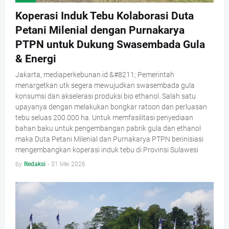
Koperasi Induk Tebu Kolaborasi Duta
Petani Milenial dengan Purnakarya
PTPN untuk Dukung Swasembada Gula
& Energi
Jakarta, mediaperkebunan.id &#8211; Pemerintah
menargetkan utk segera mewujudkan swasembada gula
konsumsi dan akselerasi produksi bio ethanol. Salah satu
upayanya dengan melakukan bongkar ratoon dan perluasan
tebu seluas 200.000 ha. Untuk memfasilitasi penyediaan
bahan baku untuk pengembangan pabrik gula dan ethanol
maka Duta Petani Milenial dan Purnakarya PTPN berinisiasi
mengembangkan koperasi induk tebu di Provinsi Sulawesi
by
Redaksi
-
31 Mei 2026