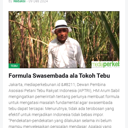
by
Redaksi
-
09 Des 2024
TEBU
Formula Swasembada ala Tokoh Tebu
Jakarta, mediaperkebunan.id &#8211; Dewan Pembina
Asosiasi Petani Tebu Rakyat Indonesia (APTRI), HM Arum Sabil
mengingatkan pemerintah tentang perlunya membuat formula
untuk mengatasi masalah fundamental agar swasembada
tebu dapat tercapai. Menurutnya, tidak ada terobosan yang
efektif untuk menjadikan Indonesia tidak bebas impor.
“Pendekatan-pendekatan yang dilakukan selama ini belum
mampu menyelesaikan persoalan mendasar. Apalagi yang