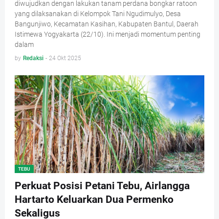
diwujudkan dengan lakukan tanam perdana bongkar ratoon
yang dilaksanakan di Kelompok Tani Ngudimulyo, Desa
Bangunjiwo, Kecamatan Kasihan, Kabupaten Bantul, Daerah
Istimewa Yogyakarta (22/10). Ini menjadi momentum penting
dalam
by
Redaksi
-
24 Okt 2025
TEBU
Perkuat Posisi Petani Tebu, Airlangga
Hartarto Keluarkan Dua Permenko
Sekaligus