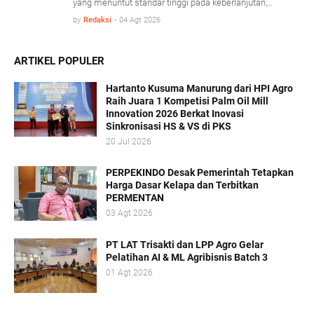
yang menuntut standar tinggi pada keberlanjutan,
keamanan pangan, dan adaptasi teknologi modern.
by
Redaksi
-
04 Agt 2026
Dalam konferensi Technology & Talent Palm Oil Mill
Indonesia (TPOMI) 2026 yang berlangsung di Medan,
Sumatera Utara, Kamis (9/7/2026), SIPEF Group/PT
ARTIKEL POPULER
Tolan Tiga Indonesia membagikan pengalamannya
merombak tradisi operasional lama demi menjawab
Hartanto Kusuma Manurung dari HPI Agro
tantangan pasar global.
Raih Juara 1 Kompetisi Palm Oil Mill
Innovation 2026 Berkat Inovasi
Sinkronisasi HS & VS di PKS
20 Jul 2026
PERPEKINDO Desak Pemerintah Tetapkan
Harga Dasar Kelapa dan Terbitkan
PERMENTAN
03 Agt 2026
PT LAT Trisakti dan LPP Agro Gelar
Pelatihan AI & ML Agribisnis Batch 3
01 Agt 2026