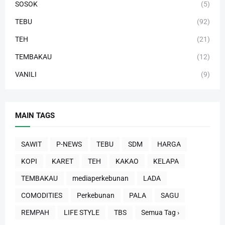
SOSOK
(5)
TEBU
(92)
TEH
(21)
TEMBAKAU
(12)
VANILI
(9)
MAIN TAGS
SAWIT
P-NEWS
TEBU
SDM
HARGA
KOPI
KARET
TEH
KAKAO
KELAPA
TEMBAKAU
mediaperkebunan
LADA
COMODITIES
Perkebunan
PALA
SAGU
REMPAH
LIFE STYLE
TBS
Semua Tag ›