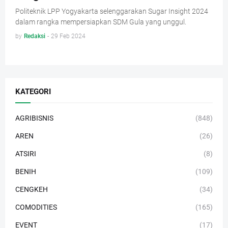
Politeknik LPP Yogyakarta selenggarakan Sugar Insight 2024
dalam rangka mempersiapkan SDM Gula yang unggul.
by
Redaksi
-
29 Feb 2024
KATEGORI
AGRIBISNIS
(848)
AREN
(26)
ATSIRI
(8)
BENIH
(109)
CENGKEH
(34)
COMODITIES
(165)
EVENT
(17)