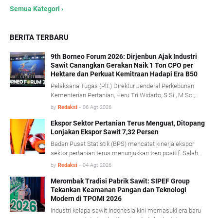
Semua Kategori ›
BERITA TERBARU
9th Borneo Forum 2026: Dirjenbun Ajak Industri
Sawit Canangkan Gerakan Naik 1 Ton CPO per
Hektare dan Perkuat Kemitraan Hadapi Era B50
Pelaksana Tugas (Plt.) Direktur Jenderal Perkebunan
Kementerian Pertanian, Heru Tri Widarto, S.Si., M.Sc.,
mengajak seluruh pemangku kepentingan industri kelapa
by
Redaksi
-
06 Agt 2026
sawit untuk menjadikan implementasi program biodiesel
B50 sebagai momentum memperkuat produktivitas,
Ekspor Sektor Pertanian Terus Menguat, Ditopang
Lonjakan Ekspor Sawit 7,32 Persen
mempercepat transformasi tata kelola, serta
membangun kemitraan yang lebih kuat antara
Badan Pusat Statistik (BPS) mencatat kinerja ekspor
perusahaan dan pekebun rakyat.
sektor pertanian terus menunjukkan tren positif. Salah
satu pendorong kinerja tersebut berasal dari komoditas
by
Redaksi
-
04 Agt 2026
minyak sawit mentah (Crude Palm Oil/CPO) dan produk
turunannya yang mencatat pertumbuhan ekspor cukup
Merombak Tradisi Pabrik Sawit: SIPEF Group
Tekankan Keamanan Pangan dan Teknologi
signifikan. BPS mencatat, sepanjang Januari- Juni 2026
Modern di TPOMI 2026
nilai ekspor CPO dan produk turunannya tumbuh 7,32
persen dibandingkan periode yang sama tahun lalu,
Industri kelapa sawit Indonesia kini memasuki era baru
didorong penguatan harga CPO di pasar global.