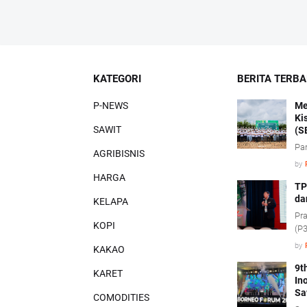
KATEGORI
BERITA TERB
P-NEWS
Me
Ki
SAWIT
(S
Pa
AGRIBISNIS
by
HARGA
TP
da
KELAPA
Pra
KOPI
(P3
pe
by
KAKAO
pro
(ci
9t
KARET
In
Sa
COMODITIES