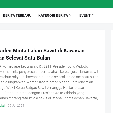
BERITA TERBARU
KATEGORI BERITA
EVENT
siden Minta Lahan Sawit di Kawasan
an Selesai Satu Bulan
TA, mediaperkebunan.id &#8211; Presiden Joko Widodo
wi) meminta penyelesaian permalahan ketelanjuran lahan sawit
ekebun rakyat di kawasan hutan diselesaikan dalam satu bulan.
ian diungkapkan Menteri Koordinator bidang Perekonomian
uga Wakil Ketua Satgas Sawit Airlangga Hartarto usai
uti rapat internal dengan Presiden Joko Widodo yang
as tentang tata kelola sawit di Istana Kepresidenan Jakarta,
aksi
-
09 Jul 2024