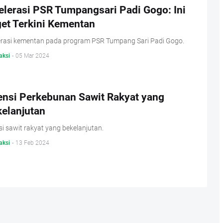
elerasi PSR Tumpangsari Padi Gogo: Ini
get Terkini Kementan
erasi kementan pada program PSR Tumpang Sari Padi Gogo.
aksi
-
05 Mar 2024
ensi Perkebunan Sawit Rakyat yang
kelanjutan
i sawit rakyat yang bekelanjutan.
aksi
-
13 Feb 2024