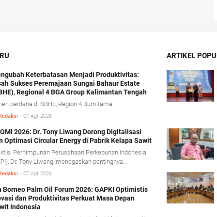
ARU
ARTIKEL POPU
ngubah Keterbatasan Menjadi Produktivitas:
sah Sukses Peremajaan Sungai Bahaur Estate
BHE), Regional 4 BGA Group Kalimantan Tengah
nen perdana di SBHE, Region 4 Bumitama
Redaksi
-
07 Agt 2026
OMI 2026: Dr. Tony Liwang Dorong Digitalisasi
n Optimasi Circular Energy di Pabrik Kelapa Sawit
ktisi Perhimpunan Perusahaan Perkebunan Indonesia
PI), Dr. Tony Liwang, menegaskan pentingnya
manfaatan teknologi modern dalam pengawasan
Redaksi
-
07 Agt 2026
ses olah sawit serta penerapan konsep energi sirkular
rcular energy).
h Borneo Palm Oil Forum 2026: GAPKI Optimistis
ovasi dan Produktivitas Perkuat Masa Depan
wit Indonesia