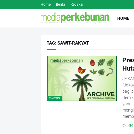
Home
Berita
Redaksi
HOME
TAG: SAWIT-RAKYAT
Pre
Hut
JAKAR
(Joko
bagi p
Demik
P-NEWS
yang j
mengik
membah
by
Red