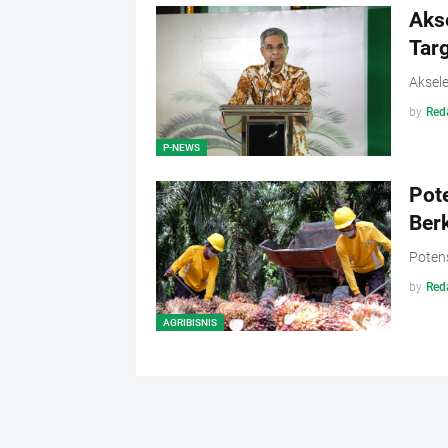
Aks
Tar
Aksel
by
Red
P-NEWS
Pot
Ber
Potens
by
Red
AGRIBISNIS