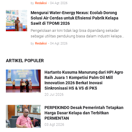
keamanan pangan, dan adaptasi teknologi modern.
by
Redaksi
-
04 Agt 2026
Dalam konferensi Technology & Talent Palm Oil Mill
Indonesia (TPOMI) 2026 yang berlangsung di Medan,
Mengurai Water-Energy Nexus: Ecolab Dorong
Solusi Air Cerdas untuk Efisiensi Pabrik Kelapa
Sumatera Utara, Kamis (9/7/2026), SIPEF Group/PT
Sawit di TPOMI 2026
Tolan Tiga Indonesia membagikan pengalamannya
merombak tradisi operasional lama demi menjawab
Pengelolaan air kini tidak lagi bisa dipandang sekadar
tantangan pasar global.
sebagai utilitas pendukung biasa dalam industri kelapa
sawit. Dalam ajang konferensi Technology & Talent Palm
by
Redaksi
-
04 Agt 2026
Oil Mill Indonesia (TPOMI) 2026 yang berlangsung di
Medan, Sumatera Utara, Kamis (9/7/2026), perusahaan
penyedia solusi air global, Ecolab Indonesia, menegaskan
ARTIKEL POPULER
bahwa air merupakan faktor tersembunyi (hidden lever)
yang sangat menentukan efisiensi operasional, efisiensi
Hartanto Kusuma Manurung dari HPI Agro
energi, hingga profitabilitas industri kelapa sawit.
Raih Juara 1 Kompetisi Palm Oil Mill
Innovation 2026 Berkat Inovasi
Sinkronisasi HS & VS di PKS
20 Jul 2026
PERPEKINDO Desak Pemerintah Tetapkan
Harga Dasar Kelapa dan Terbitkan
PERMENTAN
03 Agt 2026