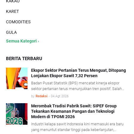
KAKAO
KARET
COMODITIES
GULA
Semua Kategori ›
BERITA TERBARU
Ekspor Sektor Pertanian Terus Menguat, Ditopang
Lonjakan Ekspor Sawit 7,32 Persen
Badan Pusat Statistik (BPS) mencatat kinerja ekspor
sektor pertanian terus menunjukkan tren positif. Salah
satu pendorong kinerja tersebut berasal dari komoditas
by
Redaksi
-
04 Agt 2026
minyak sawit mentah (Crude Palm Oil/CPO) dan produk
turunannya yang mencatat pertumbuhan ekspor cukup
Merombak Tradisi Pabrik Sawit: SIPEF Group
Tekankan Keamanan Pangan dan Teknologi
signifikan. BPS mencatat, sepanjang Januari- Juni 2026
Modern di TPOMI 2026
nilai ekspor CPO dan produk turunannya tumbuh 7,32
persen dibandingkan periode yang sama tahun lalu,
Industri kelapa sawit Indonesia kini memasuki era baru
didorong penguatan harga CPO di pasar global.
yang menuntut standar tinggi pada keberlanjutan,