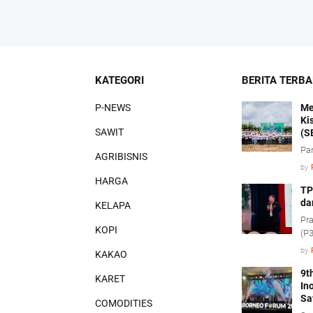
KATEGORI
BERITA TERB
P-NEWS
Me
Ki
SAWIT
(S
Pa
AGRIBISNIS
by
HARGA
TP
da
KELAPA
Pra
KOPI
(P3
pe
by
KAKAO
pro
(ci
9t
KARET
In
Sa
COMODITIES