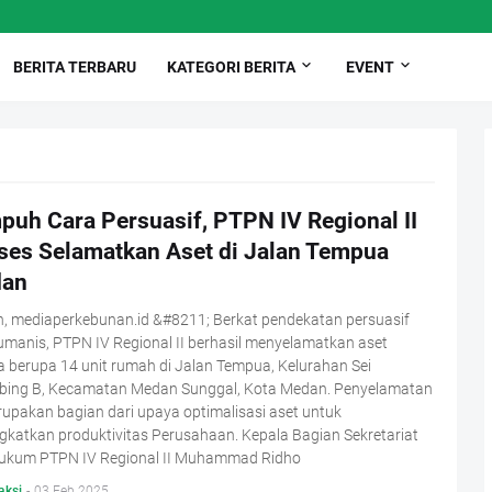
BERITA TERBARU
KATEGORI BERITA
EVENT
puh Cara Persuasif, PTPN IV Regional II
ses Selamatkan Aset di Jalan Tempua
an
, mediaperkebunan.id &#8211; Berkat pendekatan persuasif
manis, PTPN IV Regional II berhasil menyelamatkan aset
 berupa 14 unit rumah di Jalan Tempua, Kelurahan Sei
bing B, Kecamatan Medan Sunggal, Kota Medan. Penyelamatan
rupakan bagian dari upaya optimalisasi aset untuk
katkan produktivitas Perusahaan. Kepala Bagian Sekretariat
ukum PTPN IV Regional II Muhammad Ridho
aksi
-
03 Feb 2025