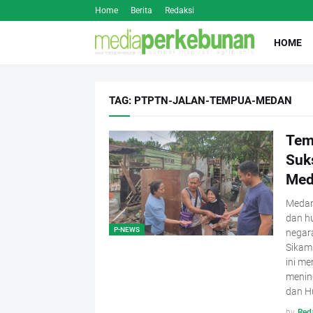
Home
Berita
Redaksi
HOME
TAG: PTPTN-JALAN-TEMPUA-MEDAN
Tem
Suk
Med
Medan
dan hu
P-NEWS
negara
Sikam
ini me
mening
dan H
by
Red