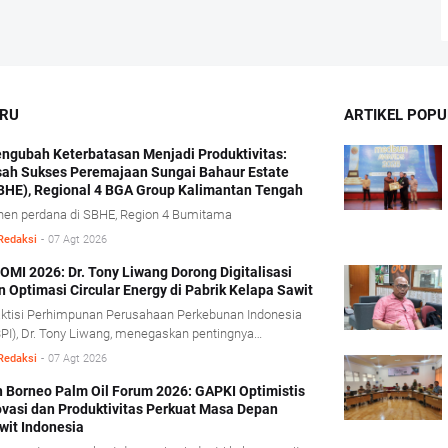
ARU
ARTIKEL POPU
ngubah Keterbatasan Menjadi Produktivitas:
sah Sukses Peremajaan Sungai Bahaur Estate
BHE), Regional 4 BGA Group Kalimantan Tengah
nen perdana di SBHE, Region 4 Bumitama
Redaksi
-
07 Agt 2026
OMI 2026: Dr. Tony Liwang Dorong Digitalisasi
n Optimasi Circular Energy di Pabrik Kelapa Sawit
ktisi Perhimpunan Perusahaan Perkebunan Indonesia
PI), Dr. Tony Liwang, menegaskan pentingnya
manfaatan teknologi modern dalam pengawasan
Redaksi
-
07 Agt 2026
ses olah sawit serta penerapan konsep energi sirkular
rcular energy).
h Borneo Palm Oil Forum 2026: GAPKI Optimistis
ovasi dan Produktivitas Perkuat Masa Depan
wit Indonesia