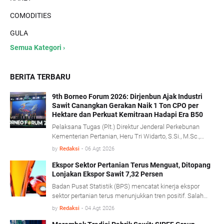
COMODITIES
GULA
Semua Kategori ›
BERITA TERBARU
9th Borneo Forum 2026: Dirjenbun Ajak Industri
Sawit Canangkan Gerakan Naik 1 Ton CPO per
Hektare dan Perkuat Kemitraan Hadapi Era B50
Pelaksana Tugas (Plt.) Direktur Jenderal Perkebunan
Kementerian Pertanian, Heru Tri Widarto, S.Si., M.Sc.,
mengajak seluruh pemangku kepentingan industri kelapa
by
Redaksi
-
06 Agt 2026
sawit untuk menjadikan implementasi program biodiesel
B50 sebagai momentum memperkuat produktivitas,
Ekspor Sektor Pertanian Terus Menguat, Ditopang
Lonjakan Ekspor Sawit 7,32 Persen
mempercepat transformasi tata kelola, serta
membangun kemitraan yang lebih kuat antara
Badan Pusat Statistik (BPS) mencatat kinerja ekspor
perusahaan dan pekebun rakyat.
sektor pertanian terus menunjukkan tren positif. Salah
satu pendorong kinerja tersebut berasal dari komoditas
by
Redaksi
-
04 Agt 2026
minyak sawit mentah (Crude Palm Oil/CPO) dan produk