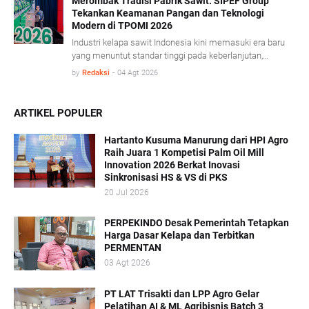
turunannya yang mencatat pertumbuhan ekspor cukup
Merombak Tradisi Pabrik Sawit: SIPEF Group
Tekankan Keamanan Pangan dan Teknologi
signifikan. BPS mencatat, sepanjang Januari- Juni 2026
Modern di TPOMI 2026
nilai ekspor CPO dan produk turunannya tumbuh 7,32
persen dibandingkan periode yang sama tahun lalu,
Industri kelapa sawit Indonesia kini memasuki era baru
didorong penguatan harga CPO di pasar global.
yang menuntut standar tinggi pada keberlanjutan,
keamanan pangan, dan adaptasi teknologi modern.
by
Redaksi
-
04 Agt 2026
Dalam konferensi Technology & Talent Palm Oil Mill
Indonesia (TPOMI) 2026 yang berlangsung di Medan,
Sumatera Utara, Kamis (9/7/2026), SIPEF Group/PT
ARTIKEL POPULER
Tolan Tiga Indonesia membagikan pengalamannya
merombak tradisi operasional lama demi menjawab
Hartanto Kusuma Manurung dari HPI Agro
tantangan pasar global.
Raih Juara 1 Kompetisi Palm Oil Mill
Innovation 2026 Berkat Inovasi
Sinkronisasi HS & VS di PKS
20 Jul 2026
PERPEKINDO Desak Pemerintah Tetapkan
Harga Dasar Kelapa dan Terbitkan
PERMENTAN
03 Agt 2026
PT LAT Trisakti dan LPP Agro Gelar
Pelatihan AI & ML Agribisnis Batch 3