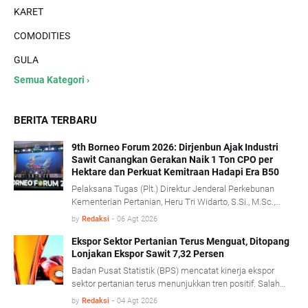
KARET
COMODITIES
GULA
Semua Kategori ›
BERITA TERBARU
9th Borneo Forum 2026: Dirjenbun Ajak Industri
Sawit Canangkan Gerakan Naik 1 Ton CPO per
Hektare dan Perkuat Kemitraan Hadapi Era B50
Pelaksana Tugas (Plt.) Direktur Jenderal Perkebunan
Kementerian Pertanian, Heru Tri Widarto, S.Si., M.Sc.,
mengajak seluruh pemangku kepentingan industri kelapa
by
Redaksi
-
06 Agt 2026
sawit untuk menjadikan implementasi program biodiesel
B50 sebagai momentum memperkuat produktivitas,
Ekspor Sektor Pertanian Terus Menguat, Ditopang
Lonjakan Ekspor Sawit 7,32 Persen
mempercepat transformasi tata kelola, serta
membangun kemitraan yang lebih kuat antara
Badan Pusat Statistik (BPS) mencatat kinerja ekspor
perusahaan dan pekebun rakyat.
sektor pertanian terus menunjukkan tren positif. Salah
satu pendorong kinerja tersebut berasal dari komoditas
by
Redaksi
-
04 Agt 2026