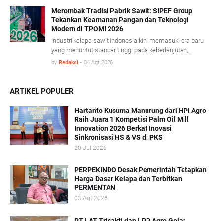
minyak sawit mentah (Crude Palm Oil/CPO) dan produk
turunannya yang mencatat pertumbuhan ekspor cukup
Merombak Tradisi Pabrik Sawit: SIPEF Group
Tekankan Keamanan Pangan dan Teknologi
signifikan. BPS mencatat, sepanjang Januari- Juni 2026
Modern di TPOMI 2026
nilai ekspor CPO dan produk turunannya tumbuh 7,32
persen dibandingkan periode yang sama tahun lalu,
Industri kelapa sawit Indonesia kini memasuki era baru
didorong penguatan harga CPO di pasar global.
yang menuntut standar tinggi pada keberlanjutan,
keamanan pangan, dan adaptasi teknologi modern.
by
Redaksi
-
04 Agt 2026
Dalam konferensi Technology & Talent Palm Oil Mill
Indonesia (TPOMI) 2026 yang berlangsung di Medan,
Sumatera Utara, Kamis (9/7/2026), SIPEF Group/PT
ARTIKEL POPULER
Tolan Tiga Indonesia membagikan pengalamannya
merombak tradisi operasional lama demi menjawab
Hartanto Kusuma Manurung dari HPI Agro
tantangan pasar global.
Raih Juara 1 Kompetisi Palm Oil Mill
Innovation 2026 Berkat Inovasi
Sinkronisasi HS & VS di PKS
20 Jul 2026
PERPEKINDO Desak Pemerintah Tetapkan
Harga Dasar Kelapa dan Terbitkan
PERMENTAN
03 Agt 2026
PT LAT Trisakti dan LPP Agro Gelar