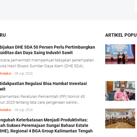
ARU
ARTIKEL POPU
bijakan DHE SDA 50 Persen Perlu Pertimbangkan
kuiditas dan Daya Saing Industri Sawit
ncana pemerintah memperkuat kebijakan penempatan
visa Hasil Ekspor Sumber Daya Alam (DHE SDA)
jadi 50 persen dinilai perlu mempertimbangkan
Redaksi
-
08 Agt 2026
disi likuiditas serta karakteristik usaha industri kelapa
it.
tidakpastian Regulasi Bisa Hambat Investasi
wit
plementasi Peraturan Pemerintah (PP) Nomor 45
un 2025 tentang tata cara pengenaan sanksi
inistratif di bidang kehutanan diharapkan mampu
Redaksi
-
08 Agt 2026
mberikan kepastian hukum tanpa mengorbankan iklim
estasi.
ngubah Keterbatasan Menjadi Produktivitas:
sah Sukses Peremajaan Sungai Bahaur Estate
BHE), Regional 4 BGA Group Kalimantan Tengah