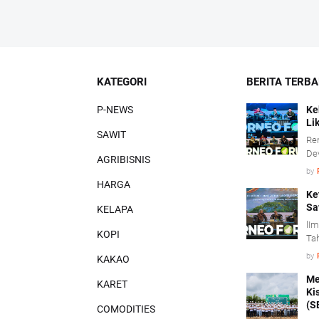
KATEGORI
BERITA TERB
P-NEWS
Ke
Li
SAWIT
Re
De
AGRIBISNIS
men
by
kon
HARGA
saw
Ke
Sa
KELAPA
lIm
KOPI
Tah
adm
by
KAKAO
me
inv
Me
KARET
Ki
(S
COMODITIES