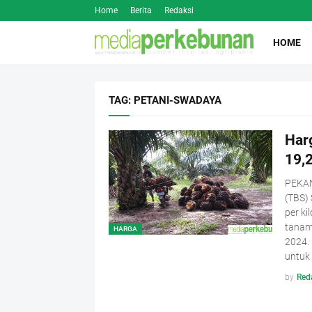
Home
Berita
Redaksi
HOME
TAG: PETANI-SWADAYA
Har
19,
PEKAN
(TBS) 
per ki
tanam 
HARGA
2024.
untuk 
by
Red