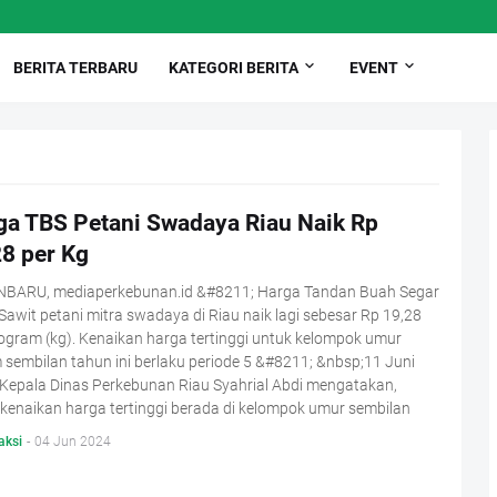
BERITA TERBARU
KATEGORI BERITA
EVENT
ga TBS Petani Swadaya Riau Naik Rp
28 per Kg
BARU, mediaperkebunan.id &#8211; Harga Tandan Buah Segar
Sawit petani mitra swadaya di Riau naik lagi sebesar Rp 19,28
logram (kg). Kenaikan harga tertinggi untuk kelompok umur
sembilan tahun ini berlaku periode 5 &#8211; &nbsp;11 Juni
 Kepala Dinas Perkebunan Riau Syahrial Abdi mengatakan,
kenaikan harga tertinggi berada di kelompok umur sembilan
aksi
-
04 Jun 2024