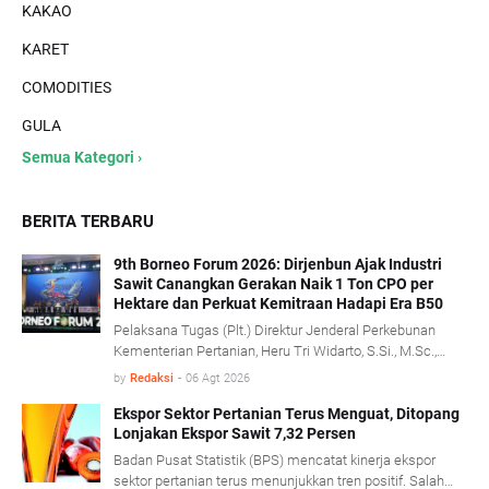
KAKAO
KARET
COMODITIES
GULA
Semua Kategori ›
BERITA TERBARU
9th Borneo Forum 2026: Dirjenbun Ajak Industri
Sawit Canangkan Gerakan Naik 1 Ton CPO per
Hektare dan Perkuat Kemitraan Hadapi Era B50
Pelaksana Tugas (Plt.) Direktur Jenderal Perkebunan
Kementerian Pertanian, Heru Tri Widarto, S.Si., M.Sc.,
mengajak seluruh pemangku kepentingan industri kelapa
by
Redaksi
-
06 Agt 2026
sawit untuk menjadikan implementasi program biodiesel
B50 sebagai momentum memperkuat produktivitas,
Ekspor Sektor Pertanian Terus Menguat, Ditopang
Lonjakan Ekspor Sawit 7,32 Persen
mempercepat transformasi tata kelola, serta
membangun kemitraan yang lebih kuat antara
Badan Pusat Statistik (BPS) mencatat kinerja ekspor
perusahaan dan pekebun rakyat.
sektor pertanian terus menunjukkan tren positif. Salah