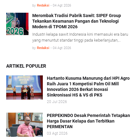
satu pendorong kinerja tersebut berasal dari komoditas
by
Redaksi
-
04 Agt 2026
minyak sawit mentah (Crude Palm Oil/CPO) dan produk
turunannya yang mencatat pertumbuhan ekspor cukup
Merombak Tradisi Pabrik Sawit: SIPEF Group
Tekankan Keamanan Pangan dan Teknologi
signifikan. BPS mencatat, sepanjang Januari- Juni 2026
Modern di TPOMI 2026
nilai ekspor CPO dan produk turunannya tumbuh 7,32
persen dibandingkan periode yang sama tahun lalu,
Industri kelapa sawit Indonesia kini memasuki era baru
didorong penguatan harga CPO di pasar global.
yang menuntut standar tinggi pada keberlanjutan,
keamanan pangan, dan adaptasi teknologi modern.
by
Redaksi
-
04 Agt 2026
Dalam konferensi Technology & Talent Palm Oil Mill
Indonesia (TPOMI) 2026 yang berlangsung di Medan,
Sumatera Utara, Kamis (9/7/2026), SIPEF Group/PT
ARTIKEL POPULER
Tolan Tiga Indonesia membagikan pengalamannya
merombak tradisi operasional lama demi menjawab
Hartanto Kusuma Manurung dari HPI Agro
tantangan pasar global.
Raih Juara 1 Kompetisi Palm Oil Mill
Innovation 2026 Berkat Inovasi
Sinkronisasi HS & VS di PKS
20 Jul 2026
PERPEKINDO Desak Pemerintah Tetapkan
Harga Dasar Kelapa dan Terbitkan
PERMENTAN
03 Agt 2026