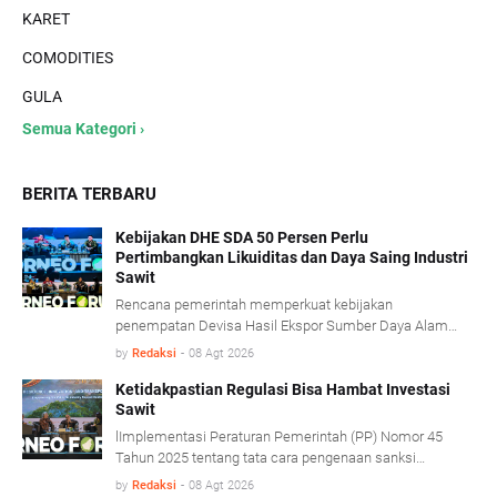
KARET
COMODITIES
GULA
Semua Kategori ›
BERITA TERBARU
Kebijakan DHE SDA 50 Persen Perlu
Pertimbangkan Likuiditas dan Daya Saing Industri
Sawit
Rencana pemerintah memperkuat kebijakan
penempatan Devisa Hasil Ekspor Sumber Daya Alam
(DHE SDA) menjadi 50 persen dinilai perlu
by
Redaksi
-
08 Agt 2026
mempertimbangkan kondisi likuiditas serta karakteristik
usaha industri kelapa sawit.
Ketidakpastian Regulasi Bisa Hambat Investasi
Sawit
lImplementasi Peraturan Pemerintah (PP) Nomor 45
Tahun 2025 tentang tata cara pengenaan sanksi
administratif di bidang kehutanan diharapkan mampu
by
Redaksi
-
08 Agt 2026