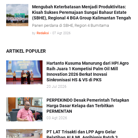
memberikan kepastian hukum tanpa mengorbankan
iklim investasi.
Mengubah Keterbatasan Menjadi Produktivitas:
Kisah Sukses Peremajaan Sungai Bahaur Estate
(SBHE), Regional 4 BGA Group Kalimantan Tengah
Panen perdana di SBHE, Region 4 Bumitama
by
Redaksi
-
07 Agt 2026
ARTIKEL POPULER
Hartanto Kusuma Manurung dari HPI Agro
Raih Juara 1 Kompetisi Palm Oil Mill
Innovation 2026 Berkat Inovasi
Sinkronisasi HS & VS di PKS
20 Jul 2026
PERPEKINDO Desak Pemerintah Tetapkan
Harga Dasar Kelapa dan Terbitkan
PERMENTAN
03 Agt 2026
PT LAT Trisakti dan LPP Agro Gelar
Pelatihan AI & ML Agribisnis Batch 3