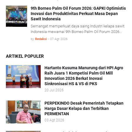
proses olah sawit serta penerapan konsep energi sirkular
(circular energy).
9th Borneo Palm Oil Forum 2026: GAPKI Optimistis
Inovasi dan Produktivitas Perkuat Masa Depan
Sawit Indonesia
Semangat memperkuat daya saing industri kelapa sawit
Indonesia mewarnai 9th Borneo Palm Oil Forum 2026
yang mengusung tema “Resilience, Innovation, and
by
Redaksi
-
07 Agt 2026
Transformation: Empowering the Palm Oil Industry
Beyond Sustainability” di Platinum Hotel & Convention
Hall Balikpapan, Kamis (6/8).
ARTIKEL POPULER
Hartanto Kusuma Manurung dari HPI Agro
Raih Juara 1 Kompetisi Palm Oil Mill
Innovation 2026 Berkat Inovasi
Sinkronisasi HS & VS di PKS
20 Jul 2026
PERPEKINDO Desak Pemerintah Tetapkan
Harga Dasar Kelapa dan Terbitkan
PERMENTAN
03 Agt 2026