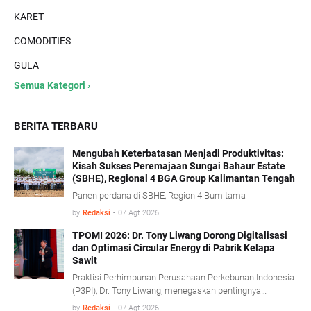
KARET
COMODITIES
GULA
Semua Kategori ›
BERITA TERBARU
Mengubah Keterbatasan Menjadi Produktivitas:
Kisah Sukses Peremajaan Sungai Bahaur Estate
(SBHE), Regional 4 BGA Group Kalimantan Tengah
Panen perdana di SBHE, Region 4 Bumitama
by
Redaksi
-
07 Agt 2026
TPOMI 2026: Dr. Tony Liwang Dorong Digitalisasi
dan Optimasi Circular Energy di Pabrik Kelapa
Sawit
Praktisi Perhimpunan Perusahaan Perkebunan Indonesia
(P3PI), Dr. Tony Liwang, menegaskan pentingnya
pemanfaatan teknologi modern dalam pengawasan
by
Redaksi
-
07 Agt 2026