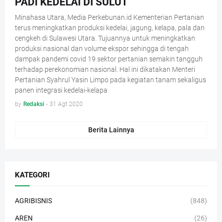
PADI KEDELAI DI SULUT
Minahasa Utara, Media Perkebunan.id Kementerian Pertanian
terus meningkatkan produksi kedelai, jagung, kelapa, pala dan
cengkeh di Sulawesi Utara. Tujuannya untuk meningkatkan
produksi nasional dan volume ekspor sehingga di tengah
dampak pandemi covid 19 sektor pertanian semakin tangguh
terhadap perekonomian nasional. Hal ini dikatakan Menteri
Pertanian Syahrul Yasin Limpo pada kegiatan tanam sekaligus
panen integrasi kedelai-kelapa
by
Redaksi
-
31 Agt 2020
Berita Lainnya
KATEGORI
AGRIBISNIS
(848)
AREN
(26)