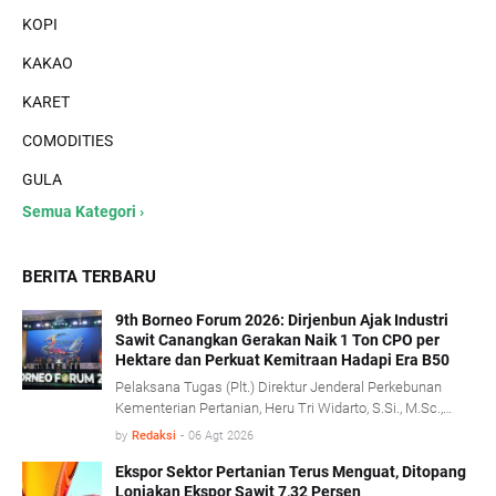
KOPI
KAKAO
KARET
COMODITIES
GULA
Semua Kategori ›
BERITA TERBARU
9th Borneo Forum 2026: Dirjenbun Ajak Industri
Sawit Canangkan Gerakan Naik 1 Ton CPO per
Hektare dan Perkuat Kemitraan Hadapi Era B50
Pelaksana Tugas (Plt.) Direktur Jenderal Perkebunan
Kementerian Pertanian, Heru Tri Widarto, S.Si., M.Sc.,
mengajak seluruh pemangku kepentingan industri kelapa
by
Redaksi
-
06 Agt 2026
sawit untuk menjadikan implementasi program biodiesel
B50 sebagai momentum memperkuat produktivitas,
Ekspor Sektor Pertanian Terus Menguat, Ditopang
Lonjakan Ekspor Sawit 7,32 Persen
mempercepat transformasi tata kelola, serta