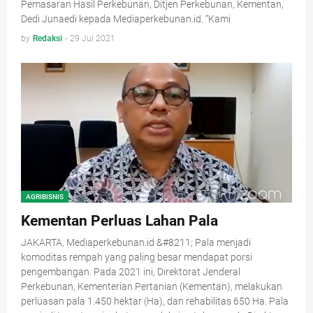
Pemasaran Hasil Perkebunan, Ditjen Perkebunan, Kementan,
Dedi Junaedi kepada Mediaperkebunan.id. “Kami
by
Redaksi
-
29 Jul 2021
AGRIBISNIS
Kementan Perluas Lahan Pala
JAKARTA, Mediaperkebunan.id &#8211; Pala menjadi
komoditas rempah yang paling besar mendapat porsi
pengembangan. Pada 2021 ini, Direktorat Jenderal
Perkebunan, Kementerian Pertanian (Kementan), melakukan
perluasan pala 1.450 hektar (Ha), dan rehabilitas 650 Ha. Pala