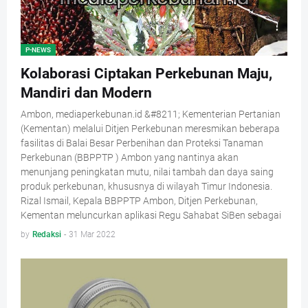
P-NEWS
Kolaborasi Ciptakan Perkebunan Maju,
Mandiri dan Modern
Ambon, mediaperkebunan.id &#8211; Kementerian Pertanian
(Kementan) melalui Ditjen Perkebunan meresmikan beberapa
fasilitas di Balai Besar Perbenihan dan Proteksi Tanaman
Perkebunan (BBPPTP ) Ambon yang nantinya akan
menunjang peningkatan mutu, nilai tambah dan daya saing
produk perkebunan, khususnya di wilayah Timur Indonesia.
Rizal Ismail, Kepala BBPPTP Ambon, Ditjen Perkebunan,
Kementan meluncurkan aplikasi Regu Sahabat SiBen sebagai
by
Redaksi
-
31 Mar 2022