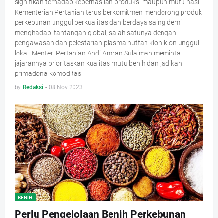
signifikan terhadap keberhasilan produksi maupun mutu hasil.
Kementerian Pertanian terus berkomitmen mendorong produk
perkebunan unggul berkualitas dan berdaya saing demi
menghadapi tantangan global, salah satunya dengan
pengawasan dan pelestarian plasma nutfah klon-klon unggul
lokal. Menteri Pertanian Andi Amran Sulaiman meminta
jajarannya prioritaskan kualitas mutu benih dan jadikan
primadona komoditas
by
Redaksi
-
08 Nov 2023
BENIH
Perlu Pengelolaan Benih Perkebunan