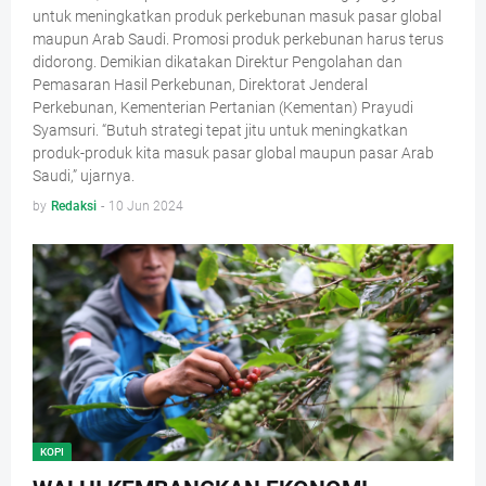
untuk meningkatkan produk perkebunan masuk pasar global
maupun Arab Saudi. Promosi produk perkebunan harus terus
didorong. Demikian dikatakan Direktur Pengolahan dan
Pemasaran Hasil Perkebunan, Direktorat Jenderal
Perkebunan, Kementerian Pertanian (Kementan) Prayudi
Syamsuri. “Butuh strategi tepat jitu untuk meningkatkan
produk-produk kita masuk pasar global maupun pasar Arab
Saudi,” ujarnya.
by
Redaksi
-
10 Jun 2024
KOPI