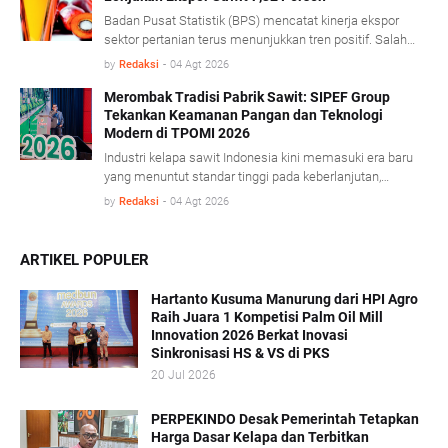
membangun kemitraan yang lebih kuat antara
Badan Pusat Statistik (BPS) mencatat kinerja ekspor
perusahaan dan pekebun rakyat.
sektor pertanian terus menunjukkan tren positif. Salah
satu pendorong kinerja tersebut berasal dari komoditas
by
Redaksi
-
04 Agt 2026
minyak sawit mentah (Crude Palm Oil/CPO) dan produk
turunannya yang mencatat pertumbuhan ekspor cukup
Merombak Tradisi Pabrik Sawit: SIPEF Group
Tekankan Keamanan Pangan dan Teknologi
signifikan. BPS mencatat, sepanjang Januari- Juni 2026
Modern di TPOMI 2026
nilai ekspor CPO dan produk turunannya tumbuh 7,32
persen dibandingkan periode yang sama tahun lalu,
Industri kelapa sawit Indonesia kini memasuki era baru
didorong penguatan harga CPO di pasar global.
yang menuntut standar tinggi pada keberlanjutan,
keamanan pangan, dan adaptasi teknologi modern.
by
Redaksi
-
04 Agt 2026
Dalam konferensi Technology & Talent Palm Oil Mill
Indonesia (TPOMI) 2026 yang berlangsung di Medan,
Sumatera Utara, Kamis (9/7/2026), SIPEF Group/PT
ARTIKEL POPULER
Tolan Tiga Indonesia membagikan pengalamannya
merombak tradisi operasional lama demi menjawab
Hartanto Kusuma Manurung dari HPI Agro
tantangan pasar global.
Raih Juara 1 Kompetisi Palm Oil Mill
Innovation 2026 Berkat Inovasi
Sinkronisasi HS & VS di PKS
20 Jul 2026
PERPEKINDO Desak Pemerintah Tetapkan
Harga Dasar Kelapa dan Terbitkan