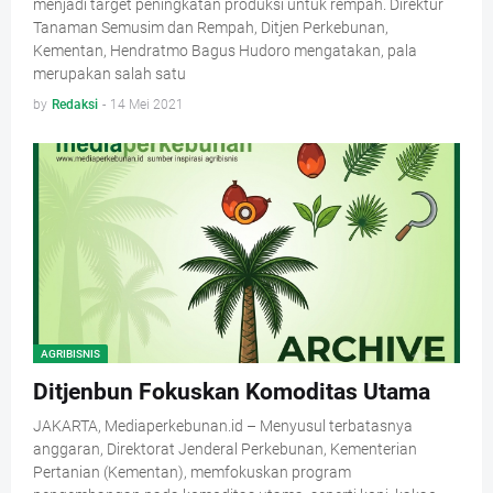
menjadi target peningkatan produksi untuk rempah. Direktur
Tanaman Semusim dan Rempah, Ditjen Perkebunan,
Kementan, Hendratmo Bagus Hudoro mengatakan, pala
merupakan salah satu
by
Redaksi
-
14 Mei 2021
AGRIBISNIS
Ditjenbun Fokuskan Komoditas Utama
JAKARTA, Mediaperkebunan.id – Menyusul terbatasnya
anggaran, Direktorat Jenderal Perkebunan, Kementerian
Pertanian (Kementan), memfokuskan program