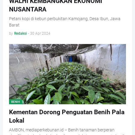
WALHI KEMBANGKAN EKONOMI
NUSANTARA
Petani kopi di kebun perbukitan Kamojang, Desa Ibun, Jawa
Barat
by
Redaksi
-
30 Apr 2024
BENIH
Kementan Dorong Penguatan Benih Pala
Lokal
AMBON, mediaperkebunan.id – Benih tanaman berperan