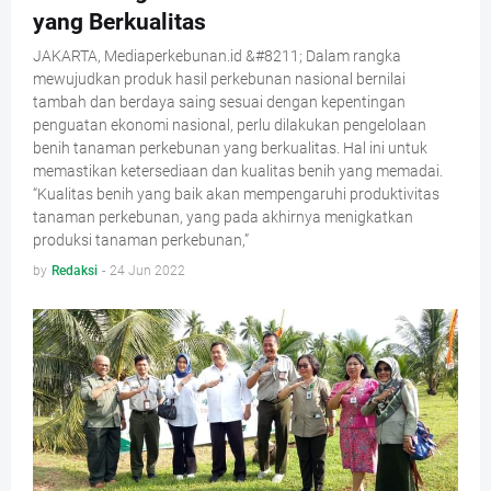
yang Berkualitas
JAKARTA, Mediaperkebunan.id &#8211; Dalam rangka
mewujudkan produk hasil perkebunan nasional bernilai
tambah dan berdaya saing sesuai dengan kepentingan
penguatan ekonomi nasional, perlu dilakukan pengelolaan
benih tanaman perkebunan yang berkualitas. Hal ini untuk
memastikan ketersediaan dan kualitas benih yang memadai.
“Kualitas benih yang baik akan mempengaruhi produktivitas
tanaman perkebunan, yang pada akhirnya menigkatkan
produksi tanaman perkebunan,”
by
Redaksi
-
24 Jun 2022