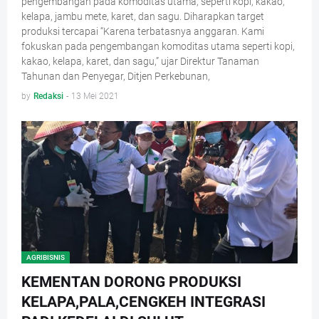
pengembangan pada komoditas utama, seperti kopi, kakao,
kelapa, jambu mete, karet, dan sagu. Diharapkan target
produksi tercapai “Karena terbatasnya anggaran. Kami
fokuskan pada pengembangan komoditas utama seperti kopi,
kakao, kelapa, karet, dan sagu,” ujar Direktur Tanaman
Tahunan dan Penyegar, Ditjen Perkebunan,
by
Redaksi
-
13 Mei 2021
AGRIBISNIS
KEMENTAN DORONG PRODUKSI
KELAPA,PALA,CENGKEH INTEGRASI