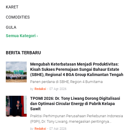
KARET
COMODITIES
GULA
Semua Kategori ›
BERITA TERBARU
Mengubah Keterbatasan Menjadi Produktivitas:
Kisah Sukses Peremajaan Sungai Bahaur Estate
(SBHE), Regional 4 BGA Group Kalimantan Tengah
Panen perdana di SBHE, Region 4 Bumitama
by
Redaksi
-
07 Agt 2026
TPOMI 2026: Dr. Tony Liwang Dorong Digitalisasi
dan Optimasi Circular Energy di Pabrik Kelapa
Sawit
Praktisi Perhimpunan Perusahaan Perkebunan Indonesia
(P3PI), Dr. Tony Liwang, menegaskan pentingnya
pemanfaatan teknologi modern dalam pengawasan
by
Redaksi
-
07 Agt 2026