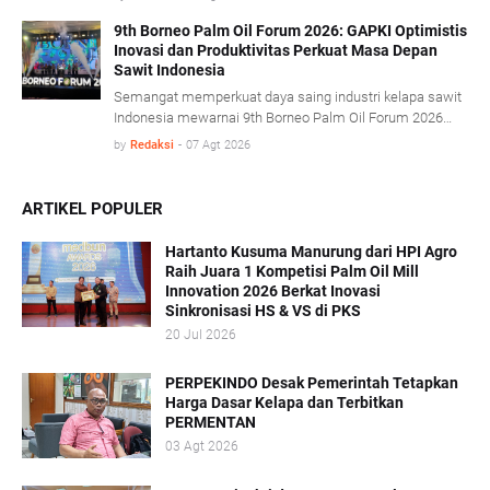
proses olah sawit serta penerapan konsep energi sirkular
(circular energy).
9th Borneo Palm Oil Forum 2026: GAPKI Optimistis
Inovasi dan Produktivitas Perkuat Masa Depan
Sawit Indonesia
Semangat memperkuat daya saing industri kelapa sawit
Indonesia mewarnai 9th Borneo Palm Oil Forum 2026
yang mengusung tema “Resilience, Innovation, and
by
Redaksi
-
07 Agt 2026
Transformation: Empowering the Palm Oil Industry
Beyond Sustainability” di Platinum Hotel & Convention
Hall Balikpapan, Kamis (6/8).
ARTIKEL POPULER
Hartanto Kusuma Manurung dari HPI Agro
Raih Juara 1 Kompetisi Palm Oil Mill
Innovation 2026 Berkat Inovasi
Sinkronisasi HS & VS di PKS
20 Jul 2026
PERPEKINDO Desak Pemerintah Tetapkan
Harga Dasar Kelapa dan Terbitkan
PERMENTAN
03 Agt 2026