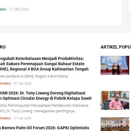
aksi
-
17 Mei 2024
ARU
ARTIKEL POPU
ngubah Keterbatasan Menjadi Produktivitas:
sah Sukses Peremajaan Sungai Bahaur Estate
BHE), Regional 4 BGA Group Kalimantan Tengah
nen perdana di SBHE, Region 4 Bumitama
Redaksi
-
07 Agt 2026
OMI 2026: Dr. Tony Liwang Dorong Digitalisasi
n Optimasi Circular Energy di Pabrik Kelapa Sawit
ktisi Perhimpunan Perusahaan Perkebunan Indonesia
PI), Dr. Tony Liwang, menegaskan pentingnya
manfaatan teknologi modern dalam pengawasan
Redaksi
-
07 Agt 2026
ses olah sawit serta penerapan konsep energi sirkular
rcular energy).
h Borneo Palm Oil Forum 2026: GAPKI Optimistis