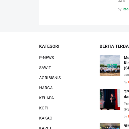
baik.
by
Red
KATEGORI
BERITA TERB
P-NEWS
Me
Ki
SAWIT
(S
Pa
AGRIBISNIS
by
HARGA
TP
da
KELAPA
Pra
KOPI
(P3
pe
by
KAKAO
pro
(ci
9t
KARET