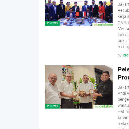
Jakar
Republ
kerja
(19/0
P-NEWS
Menta
kemudi
pukul
menuj
by
Red
Pel
Pro
Jakart
Andi 
penge
waktu 
P-NEWS
Hal in
tanam
melak