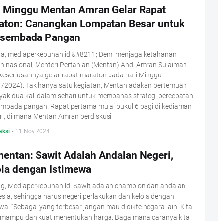
i Minggu Mentan Amran Gelar Rapat
aton: Canangkan Lompatan Besar untuk
sembada Pangan
ta, mediaperkebunan.id &#8211; Demi menjaga ketahanan
n nasional, Menteri Pertanian (Mentan) Andi Amran Sulaiman
keseriusannya gelar rapat maraton pada hari Minggu
1/2024). Tak hanya satu kegiatan, Mentan adakan pertemuan
yak dua kali dalam sehari untuk membahas strategi percepatan
mbada pangan. Rapat pertama mulai pukul 6 pagi di kediaman
ri, di mana Mentan Amran berdiskusi
aksi
-
11 Nov 2024
entan: Sawit Adalah Andalan Negeri,
ola dengan Istimewa
g, Mediaperkebunan.id- Sawit adalah champion dan andalan
sia, sehingga harus negeri perlakukan dan kelola dengan
wa. “Sebagai yang terbesar jangan mau didikte negara lain. Kita
 mampu dan kuat menentukan harga. Bagaimana caranya kita