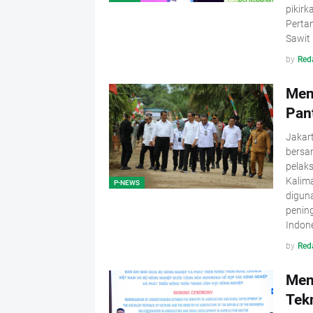
pikirk
Perta
Sawit 
by
Red
Men
Pan
Jakar
bersa
pelak
Kalim
P-NEWS
digun
pening
Indon
by
Red
Men
Tek