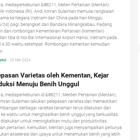
ta, mediaperkebunan &#8211; Meteri Pertanian (Mentan)
ik Indonesia (RI), Andi Amran Sulaiman memulai rangkaian
 sama ke Negara Vietnam dan China pada hari Minggu
5/24) pagi, berangkat dari Bandara Minangkabau, Padang.
n dan rombongan Kementerian Pertanian (Kementan)
an tiba di Noi Bai Internasional Airport Hanoi, Vietnam pada
 14.30 waktu setempat. Rombongan Kementan kemudian
u
aksi
-
20 Mei 2024
epasan Varietas oleh Kementan, Kejar
duksi Menuju Benih Unggul
a, mediaperkebunan.id &#8211; Menteri Pertanian (Mentan),
Amran Sulaiman lakukan pelepasan varietas dan memastikan
mbangan berbagai varietas tanaman terus dilakukan dari
ke waktu untuk menghasilkan benih unggul yang berkualitas.
i dilakukan untuk meningkatkan mutu dan produktivitas
an pertanian. Kemudian, Mentan juga menyampaikan perlunya
ukan akselerasi dan upaya untuk menemukan benih yang lebih