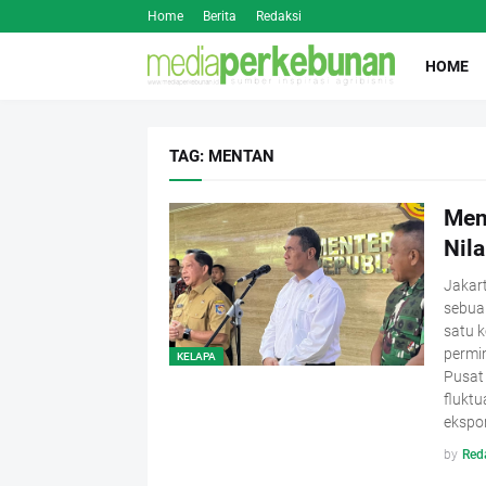
Home
Berita
Redaksi
HOME
TAG: MENTAN
Men
Nila
Jakart
sebua
satu k
permin
KELAPA
Pusat 
fluktu
ekspor
by
Red