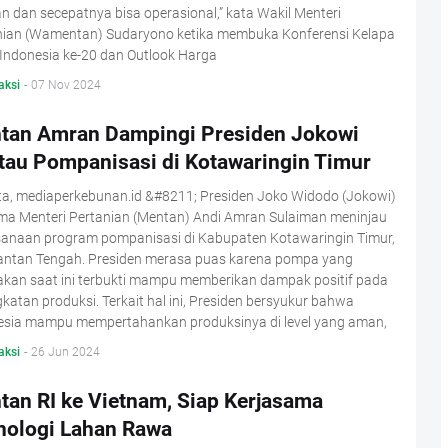
an dan secepatnya bisa operasional,” kata Wakil Menteri
nian (Wamentan) Sudaryono ketika membuka Konferensi Kelapa
Indonesia ke-20 dan Outlook Harga
aksi
-
07 Nov 2024
tan Amran Dampingi Presiden Jokowi
tau Pompanisasi di Kotawaringin Timur
ta, mediaperkebunan.id &#8211; Presiden Joko Widodo (Jokowi)
ma Menteri Pertanian (Mentan) Andi Amran Sulaiman meninjau
sanaan program pompanisasi di Kabupaten Kotawaringin Timur,
antan Tengah. Presiden merasa puas karena pompa yang
akan saat ini terbukti mampu memberikan dampak positif pada
katan produksi. Terkait hal ini, Presiden bersyukur bahwa
esia mampu mempertahankan produksinya di level yang aman,
aksi
-
26 Jun 2024
tan RI ke Vietnam, Siap Kerjasama
nologi Lahan Rawa