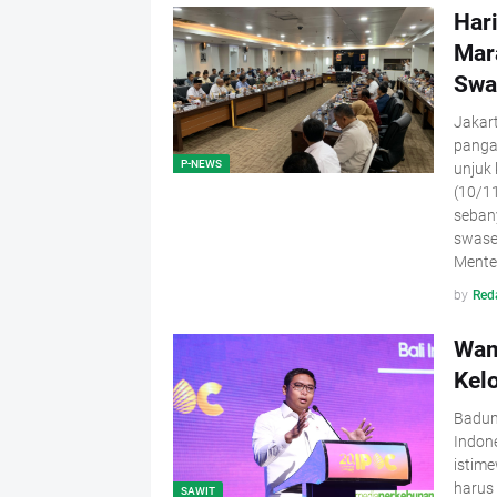
Har
Mar
Swa
Jakar
panga
P-NEWS
unjuk 
(10/1
seban
swase
Mente
by
Red
Wam
Kel
Badun
Indone
istime
harus
SAWIT