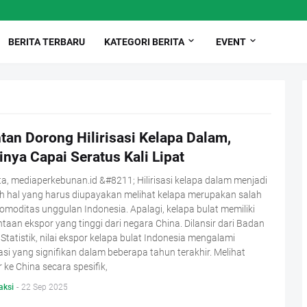
BERITA TERBARU
KATEGORI BERITA
EVENT
tan Dorong Hilirisasi Kelapa Dalam,
inya Capai Seratus Kali Lipat
a, mediaperkebunan.id &#8211; Hilirisasi kelapa dalam menjadi
h hal yang harus diupayakan melihat kelapa merupakan salah
omoditas unggulan Indonesia. Apalagi, kelapa bulat memiliki
taan ekspor yang tinggi dari negara China. Dilansir dari Badan
Statistik, nilai ekspor kelapa bulat Indonesia mengalami
asi yang signifikan dalam beberapa tahun terakhir. Melihat
 ke China secara spesifik,
aksi
-
22 Sep 2025