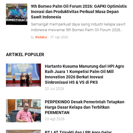
proses olah sawit serta penerapan konsep energi sirkular
(circular energy).
9th Borneo Palm Oil Forum 2026: GAPKI Optimistis
Inovasi dan Produktivitas Perkuat Masa Depan
Sawit Indonesia
Semangat memperkuat daya saing industri kelapa sawit
Indonesia mewarnai 9th Borneo Palm Oil Forum 2026
yang mengusung tema “Resilience, Innovation, and
by
Redaksi
-
07 Agt 2026
Transformation: Empowering the Palm Oil Industry
Beyond Sustainability” di Platinum Hotel & Convention
Hall Balikpapan, Kamis (6/8).
ARTIKEL POPULER
Hartanto Kusuma Manurung dari HPI Agro
Raih Juara 1 Kompetisi Palm Oil Mill
Innovation 2026 Berkat Inovasi
Sinkronisasi HS & VS di PKS
20 Jul 2026
PERPEKINDO Desak Pemerintah Tetapkan
Harga Dasar Kelapa dan Terbitkan
PERMENTAN
03 Agt 2026
PT LAT Trisakti dan LPP Agro Gelar