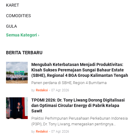
KARET
COMODITIES
GULA
Semua Kategori ›
BERITA TERBARU
Mengubah Keterbatasan Menjadi Produktivitas:
Kisah Sukses Peremajaan Sungai Bahaur Estate
(SBHE), Regional 4 BGA Group Kalimantan Tengah
Panen perdana di SBHE, Region 4 Bumitama
by
Redaksi
-
07 Agt 2026
TPOMI 2026: Dr. Tony Liwang Dorong Digitalisasi
dan Optimasi Circular Energy di Pabrik Kelapa
Sawit
Praktisi Perhimpunan Perusahaan Perkebunan Indonesia
(P3PI), Dr. Tony Liwang, menegaskan pentingnya
pemanfaatan teknologi modern dalam pengawasan
by
Redaksi
-
07 Agt 2026