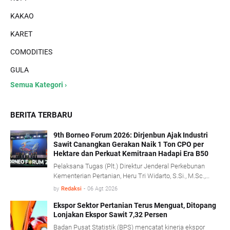
KAKAO
KARET
COMODITIES
GULA
Semua Kategori ›
BERITA TERBARU
9th Borneo Forum 2026: Dirjenbun Ajak Industri
Sawit Canangkan Gerakan Naik 1 Ton CPO per
Hektare dan Perkuat Kemitraan Hadapi Era B50
Pelaksana Tugas (Plt.) Direktur Jenderal Perkebunan
Kementerian Pertanian, Heru Tri Widarto, S.Si., M.Sc.,
mengajak seluruh pemangku kepentingan industri kelapa
by
Redaksi
-
06 Agt 2026
sawit untuk menjadikan implementasi program biodiesel
B50 sebagai momentum memperkuat produktivitas,
Ekspor Sektor Pertanian Terus Menguat, Ditopang
Lonjakan Ekspor Sawit 7,32 Persen
mempercepat transformasi tata kelola, serta
membangun kemitraan yang lebih kuat antara
Badan Pusat Statistik (BPS) mencatat kinerja ekspor