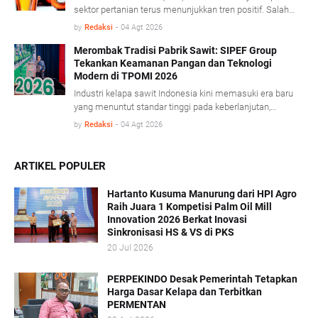
perusahaan dan pekebun rakyat.
sektor pertanian terus menunjukkan tren positif. Salah
satu pendorong kinerja tersebut berasal dari komoditas
by
Redaksi
-
04 Agt 2026
minyak sawit mentah (Crude Palm Oil/CPO) dan produk
turunannya yang mencatat pertumbuhan ekspor cukup
Merombak Tradisi Pabrik Sawit: SIPEF Group
Tekankan Keamanan Pangan dan Teknologi
signifikan. BPS mencatat, sepanjang Januari- Juni 2026
Modern di TPOMI 2026
nilai ekspor CPO dan produk turunannya tumbuh 7,32
persen dibandingkan periode yang sama tahun lalu,
Industri kelapa sawit Indonesia kini memasuki era baru
didorong penguatan harga CPO di pasar global.
yang menuntut standar tinggi pada keberlanjutan,
keamanan pangan, dan adaptasi teknologi modern.
by
Redaksi
-
04 Agt 2026
Dalam konferensi Technology & Talent Palm Oil Mill
Indonesia (TPOMI) 2026 yang berlangsung di Medan,
Sumatera Utara, Kamis (9/7/2026), SIPEF Group/PT
ARTIKEL POPULER
Tolan Tiga Indonesia membagikan pengalamannya
merombak tradisi operasional lama demi menjawab
Hartanto Kusuma Manurung dari HPI Agro
tantangan pasar global.
Raih Juara 1 Kompetisi Palm Oil Mill
Innovation 2026 Berkat Inovasi
Sinkronisasi HS & VS di PKS
20 Jul 2026
PERPEKINDO Desak Pemerintah Tetapkan
Harga Dasar Kelapa dan Terbitkan
PERMENTAN