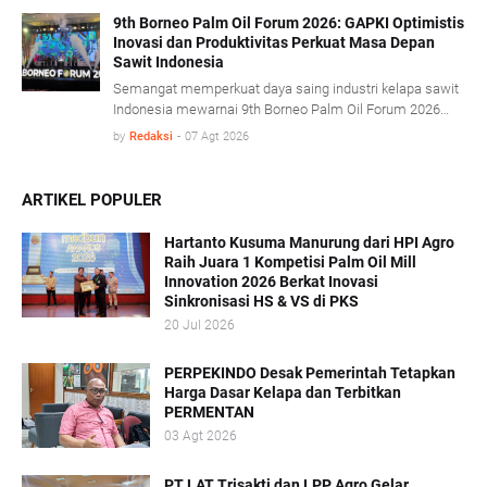
proses olah sawit serta penerapan konsep energi sirkular
(circular energy).
9th Borneo Palm Oil Forum 2026: GAPKI Optimistis
Inovasi dan Produktivitas Perkuat Masa Depan
Sawit Indonesia
Semangat memperkuat daya saing industri kelapa sawit
Indonesia mewarnai 9th Borneo Palm Oil Forum 2026
yang mengusung tema “Resilience, Innovation, and
by
Redaksi
-
07 Agt 2026
Transformation: Empowering the Palm Oil Industry
Beyond Sustainability” di Platinum Hotel & Convention
Hall Balikpapan, Kamis (6/8).
ARTIKEL POPULER
Hartanto Kusuma Manurung dari HPI Agro
Raih Juara 1 Kompetisi Palm Oil Mill
Innovation 2026 Berkat Inovasi
Sinkronisasi HS & VS di PKS
20 Jul 2026
PERPEKINDO Desak Pemerintah Tetapkan
Harga Dasar Kelapa dan Terbitkan
PERMENTAN
03 Agt 2026
PT LAT Trisakti dan LPP Agro Gelar