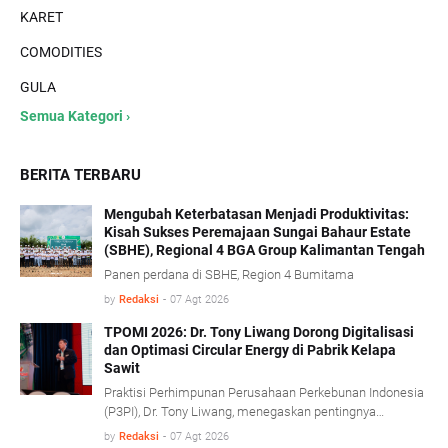
KARET
COMODITIES
GULA
Semua Kategori ›
BERITA TERBARU
Mengubah Keterbatasan Menjadi Produktivitas:
Kisah Sukses Peremajaan Sungai Bahaur Estate
(SBHE), Regional 4 BGA Group Kalimantan Tengah
Panen perdana di SBHE, Region 4 Bumitama
by
Redaksi
-
07 Agt 2026
TPOMI 2026: Dr. Tony Liwang Dorong Digitalisasi
dan Optimasi Circular Energy di Pabrik Kelapa
Sawit
Praktisi Perhimpunan Perusahaan Perkebunan Indonesia
(P3PI), Dr. Tony Liwang, menegaskan pentingnya
pemanfaatan teknologi modern dalam pengawasan
by
Redaksi
-
07 Agt 2026