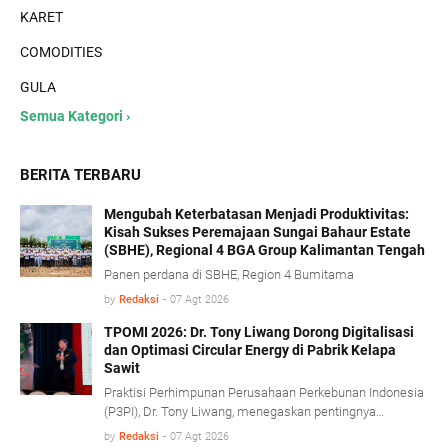
KARET
COMODITIES
GULA
Semua Kategori ›
BERITA TERBARU
Mengubah Keterbatasan Menjadi Produktivitas:
Kisah Sukses Peremajaan Sungai Bahaur Estate
(SBHE), Regional 4 BGA Group Kalimantan Tengah
Panen perdana di SBHE, Region 4 Bumitama
by
Redaksi
-
07 Agt 2026
TPOMI 2026: Dr. Tony Liwang Dorong Digitalisasi
dan Optimasi Circular Energy di Pabrik Kelapa
Sawit
Praktisi Perhimpunan Perusahaan Perkebunan Indonesia
(P3PI), Dr. Tony Liwang, menegaskan pentingnya
pemanfaatan teknologi modern dalam pengawasan
by
Redaksi
-
07 Agt 2026