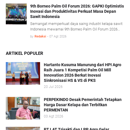
proses olah sawit serta penerapan konsep energi sirkular
(circular energy).
9th Borneo Palm Oil Forum 2026: GAPKI Optimistis
Inovasi dan Produktivitas Perkuat Masa Depan
Sawit Indonesia
Semangat memperkuat daya saing industri kelapa sawit
Indonesia mewarnai 9th Borneo Palm Oil Forum 2026
yang mengusung tema “Resilience, Innovation, and
by
Redaksi
-
07 Agt 2026
Transformation: Empowering the Palm Oil Industry
Beyond Sustainability” di Platinum Hotel & Convention
Hall Balikpapan, Kamis (6/8).
ARTIKEL POPULER
Hartanto Kusuma Manurung dari HPI Agro
Raih Juara 1 Kompetisi Palm Oil Mill
Innovation 2026 Berkat Inovasi
Sinkronisasi HS & VS di PKS
20 Jul 2026
PERPEKINDO Desak Pemerintah Tetapkan
Harga Dasar Kelapa dan Terbitkan
PERMENTAN
03 Agt 2026
PT LAT Trisakti dan LPP Agro Gelar