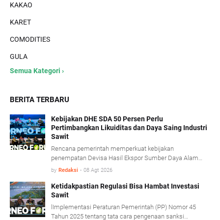
KAKAO
KARET
COMODITIES
GULA
Semua Kategori ›
BERITA TERBARU
Kebijakan DHE SDA 50 Persen Perlu
Pertimbangkan Likuiditas dan Daya Saing Industri
Sawit
Rencana pemerintah memperkuat kebijakan
penempatan Devisa Hasil Ekspor Sumber Daya Alam
(DHE SDA) menjadi 50 persen dinilai perlu
by
Redaksi
-
08 Agt 2026
mempertimbangkan kondisi likuiditas serta karakteristik
usaha industri kelapa sawit.
Ketidakpastian Regulasi Bisa Hambat Investasi
Sawit
lImplementasi Peraturan Pemerintah (PP) Nomor 45
Tahun 2025 tentang tata cara pengenaan sanksi