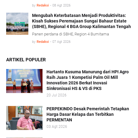
administratif di bidang kehutanan diharapkan mampu
by
Redaksi
-
08 Agt 2026
memberikan kepastian hukum tanpa mengorbankan
iklim investasi.
Mengubah Keterbatasan Menjadi Produktivitas:
Kisah Sukses Peremajaan Sungai Bahaur Estate
(SBHE), Regional 4 BGA Group Kalimantan Tengah
Panen perdana di SBHE, Region 4 Bumitama
by
Redaksi
-
07 Agt 2026
ARTIKEL POPULER
Hartanto Kusuma Manurung dari HPI Agro
Raih Juara 1 Kompetisi Palm Oil Mill
Innovation 2026 Berkat Inovasi
Sinkronisasi HS & VS di PKS
20 Jul 2026
PERPEKINDO Desak Pemerintah Tetapkan
Harga Dasar Kelapa dan Terbitkan
PERMENTAN
03 Agt 2026