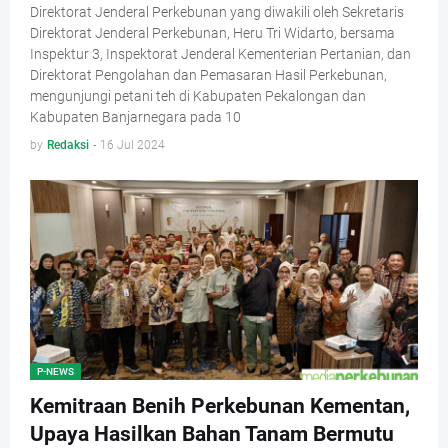
Direktorat Jenderal Perkebunan yang diwakili oleh Sekretaris
Direktorat Jenderal Perkebunan, Heru Tri Widarto, bersama
Inspektur 3, Inspektorat Jenderal Kementerian Pertanian, dan
Direktorat Pengolahan dan Pemasaran Hasil Perkebunan,
mengunjungi petani teh di Kabupaten Pekalongan dan
Kabupaten Banjarnegara pada 10
by
Redaksi
-
16 Jul 2024
P-NEWS
Kemitraan Benih Perkebunan Kementan,
Upaya Hasilkan Bahan Tanam Bermutu