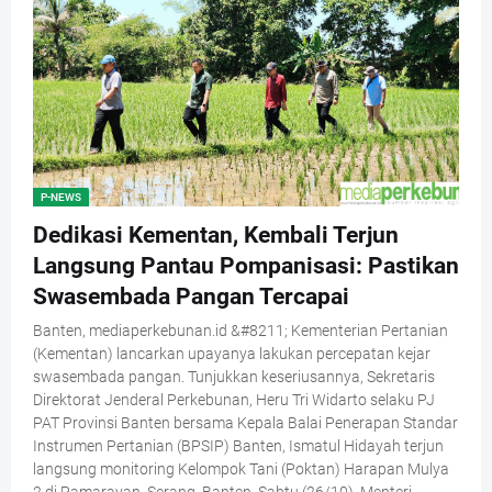
P-NEWS
Dedikasi Kementan, Kembali Terjun
Langsung Pantau Pompanisasi: Pastikan
Swasembada Pangan Tercapai
Banten, mediaperkebunan.id &#8211; Kementerian Pertanian
(Kementan) lancarkan upayanya lakukan percepatan kejar
swasembada pangan. Tunjukkan keseriusannya, Sekretaris
Direktorat Jenderal Perkebunan, Heru Tri Widarto selaku PJ
PAT Provinsi Banten bersama Kepala Balai Penerapan Standar
Instrumen Pertanian (BPSIP) Banten, Ismatul Hidayah terjun
langsung monitoring Kelompok Tani (Poktan) Harapan Mulya