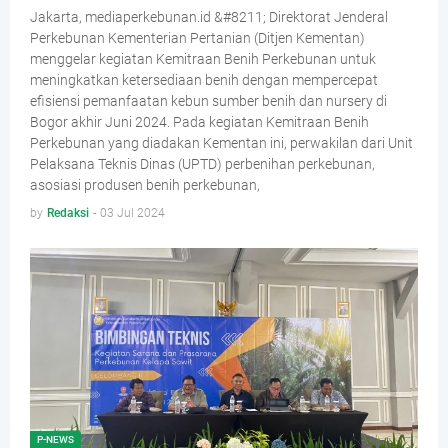
Jakarta, mediaperkebunan.id &#8211; Direktorat Jenderal
Perkebunan Kementerian Pertanian (Ditjen Kementan)
menggelar kegiatan Kemitraan Benih Perkebunan untuk
meningkatkan ketersediaan benih dengan mempercepat
efisiensi pemanfaatan kebun sumber benih dan nursery di
Bogor akhir Juni 2024. Pada kegiatan Kemitraan Benih
Perkebunan yang diadakan Kementan ini, perwakilan dari Unit
Pelaksana Teknis Dinas (UPTD) perbenihan perkebunan,
asosiasi produsen benih perkebunan,
by
Redaksi
-
03 Jul 2024
P-NEWS