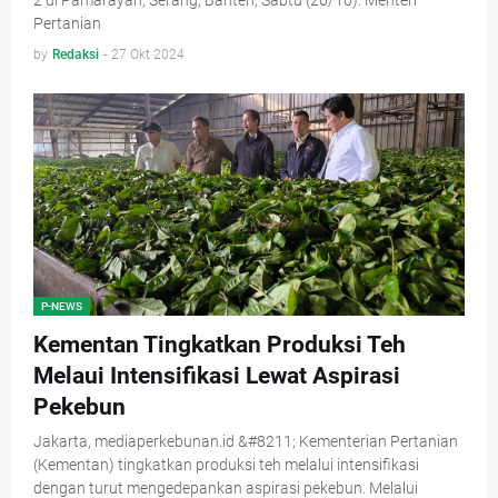
2 di Pamarayan, Serang, Banten, Sabtu (26/10). Menteri
Pertanian
by
Redaksi
-
27 Okt 2024
P-NEWS
Kementan Tingkatkan Produksi Teh
Melaui Intensifikasi Lewat Aspirasi
Pekebun
Jakarta, mediaperkebunan.id &#8211; Kementerian Pertanian
(Kementan) tingkatkan produksi teh melalui intensifikasi
dengan turut mengedepankan aspirasi pekebun. Melalui