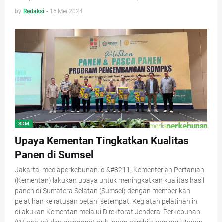
by
Redaksi
-
16 Mei 2024
SDM
Upaya Kementan Tingkatkan Kualitas
Panen di Sumsel
Jakarta, mediaperkebunan.id &#8211; Kementerian Pertanian
(Kementan) lakukan upaya untuk meningkatkan kualitas hasil
panen di Sumatera Selatan (Sumsel) dengan memberikan
pelatihan ke ratusan petani setempat. Kegiatan pelatihan ini
dilakukan Kementan melalui Direktorat Jenderal Perkebunan