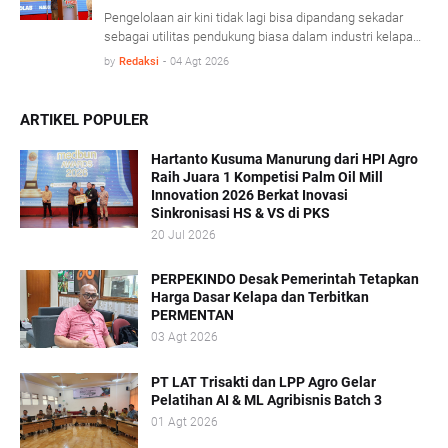
merombak tradisi operasional lama demi menjawab
Pengelolaan air kini tidak lagi bisa dipandang sekadar
tantangan pasar global.
sebagai utilitas pendukung biasa dalam industri kelapa
sawit. Dalam ajang konferensi Technology & Talent Palm
by
Redaksi
-
04 Agt 2026
Oil Mill Indonesia (TPOMI) 2026 yang berlangsung di
Medan, Sumatera Utara, Kamis (9/7/2026), perusahaan
penyedia solusi air global, Ecolab Indonesia, menegaskan
ARTIKEL POPULER
bahwa air merupakan faktor tersembunyi (hidden lever)
yang sangat menentukan efisiensi operasional, efisiensi
Hartanto Kusuma Manurung dari HPI Agro
energi, hingga profitabilitas industri kelapa sawit.
Raih Juara 1 Kompetisi Palm Oil Mill
Innovation 2026 Berkat Inovasi
Sinkronisasi HS & VS di PKS
20 Jul 2026
PERPEKINDO Desak Pemerintah Tetapkan
Harga Dasar Kelapa dan Terbitkan
PERMENTAN
03 Agt 2026
PT LAT Trisakti dan LPP Agro Gelar
Pelatihan AI & ML Agribisnis Batch 3
01 Agt 2026