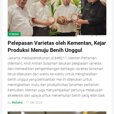
P-NEWS
Pelepasan Varietas oleh Kementan, Kejar
Produksi Menuju Benih Unggul
Jakarta, mediaperkebunan.id &#8211; Menteri Pertanian
(Mentan), Andi Amran Sulaiman lakukan pelepasan varietas
dan memastikan pengembangan berbagai varietas tanaman
terus dilakukan dari waktu ke waktu untuk menghasilkan
benih unggul yang berkualitas. Hal ini dilakukan untuk
meningkatkan mutu dan produktivitas tanaman pertanian.
Kemudian, Mentan juga menyampaikan perlunya melakukan
akselerasi dan upaya untuk menemukan benih yang lebih baik.
by
Redaksi
-
17 Mei 2024