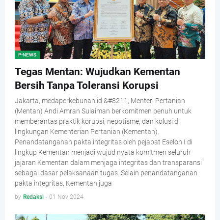
P-NEWS
Tegas Mentan: Wujudkan Kementan
Bersih Tanpa Toleransi Korupsi
Jakarta, medaperkebunan.id &#8211; Menteri Pertanian
(Mentan) Andi Amran Sulaiman berkomitmen penuh untuk
memberantas praktik korupsi, nepotisme, dan kolusi di
lingkungan Kementerian Pertanian (Kementan).
Penandatanganan pakta integritas oleh pejabat Eselon I di
lingkup Kementan menjadi wujud nyata komitmen seluruh
jajaran Kementan dalam menjaga integritas dan transparansi
sebagai dasar pelaksanaan tugas. Selain penandatanganan
pakta integritas, Kementan juga
by
Redaksi
-
01 Nov 2024