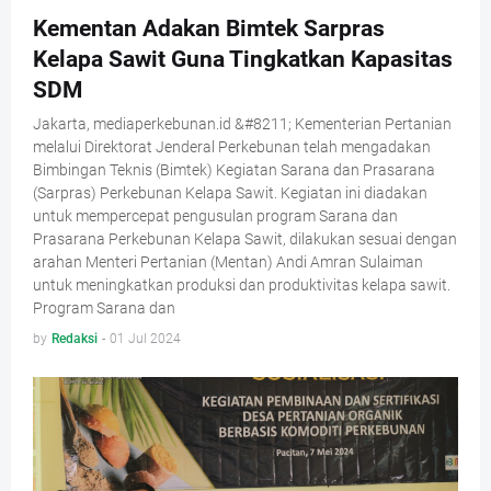
Kementan Adakan Bimtek Sarpras
Kelapa Sawit Guna Tingkatkan Kapasitas
SDM
Jakarta, mediaperkebunan.id &#8211; Kementerian Pertanian
melalui Direktorat Jenderal Perkebunan telah mengadakan
Bimbingan Teknis (Bimtek) Kegiatan Sarana dan Prasarana
(Sarpras) Perkebunan Kelapa Sawit. Kegiatan ini diadakan
untuk mempercepat pengusulan program Sarana dan
Prasarana Perkebunan Kelapa Sawit, dilakukan sesuai dengan
arahan Menteri Pertanian (Mentan) Andi Amran Sulaiman
untuk meningkatkan produksi dan produktivitas kelapa sawit.
Program Sarana dan
by
Redaksi
-
01 Jul 2024