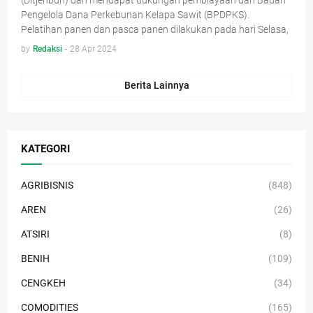
(Ditjenbun) dan mendapat dukungan pembiayaan dari Badan
Pengelola Dana Perkebunan Kelapa Sawit (BPDPKS).
Pelatihan panen dan pasca panen dilakukan pada hari Selasa,
by
Redaksi
-
28 Apr 2024
Berita Lainnya
KATEGORI
AGRIBISNIS
(848)
AREN
(26)
ATSIRI
(8)
BENIH
(109)
CENGKEH
(34)
COMODITIES
(165)