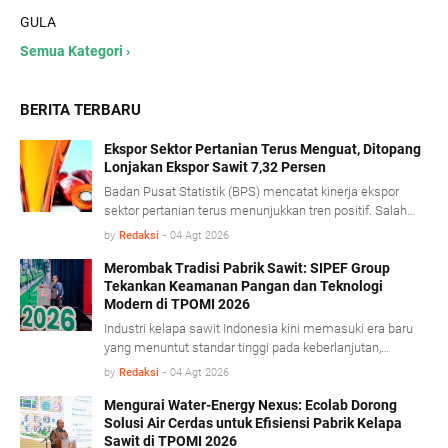
GULA
Semua Kategori ›
BERITA TERBARU
Ekspor Sektor Pertanian Terus Menguat, Ditopang
Lonjakan Ekspor Sawit 7,32 Persen
Badan Pusat Statistik (BPS) mencatat kinerja ekspor
sektor pertanian terus menunjukkan tren positif. Salah
satu pendorong kinerja tersebut berasal dari komoditas
by
Redaksi
-
04 Agt 2026
minyak sawit mentah (Crude Palm Oil/CPO) dan produk
turunannya yang mencatat pertumbuhan ekspor cukup
Merombak Tradisi Pabrik Sawit: SIPEF Group
Tekankan Keamanan Pangan dan Teknologi
signifikan. BPS mencatat, sepanjang Januari- Juni 2026
Modern di TPOMI 2026
nilai ekspor CPO dan produk turunannya tumbuh 7,32
persen dibandingkan periode yang sama tahun lalu,
Industri kelapa sawit Indonesia kini memasuki era baru
didorong penguatan harga CPO di pasar global.
yang menuntut standar tinggi pada keberlanjutan,
keamanan pangan, dan adaptasi teknologi modern.
by
Redaksi
-
04 Agt 2026
Dalam konferensi Technology & Talent Palm Oil Mill
Indonesia (TPOMI) 2026 yang berlangsung di Medan,
Mengurai Water-Energy Nexus: Ecolab Dorong
Solusi Air Cerdas untuk Efisiensi Pabrik Kelapa
Sumatera Utara, Kamis (9/7/2026), SIPEF Group/PT
Sawit di TPOMI 2026
Tolan Tiga Indonesia membagikan pengalamannya