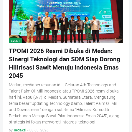
EVENT
TPOMI 2026 Resmi Dibuka di Medan:
Sinergi Teknologi dan SDM Siap Dorong
Hilirisasi Sawit Menuju Indonesia Emas
2045
Medan, mediaperkebunan.id – Gelaran 4th Technology and
Talent Palm Oil Mill Indonesia atau TPOMI 2026 resmi dibuka
hari ini, Rabu (8/7), di Medan, Sumatera Utara. Mengusung
tema besar “Updating Technology &amp; Talent Palm Oil Mill
and Downstream” dengan sub-tema “Hilirisasi Komoditi
Perkebunan Menuju Sawit Pilar Indonesia Emas 2045”, ajang
strategis ini fokus menyoroti integrasi teknologi
by
Redaksi
-
08 Jul 2026