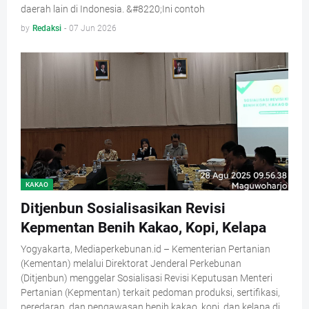
daerah lain di Indonesia. &#8220;Ini contoh
by
Redaksi
-
07 Jun 2026
KAKAO
Ditjenbun Sosialisasikan Revisi
Kepmentan Benih Kakao, Kopi, Kelapa
Yogyakarta, Mediaperkebunan.id – Kementerian Pertanian
(Kementan) melalui Direktorat Jenderal Perkebunan
(Ditjenbun) menggelar Sosialisasi Revisi Keputusan Menteri
Pertanian (Kepmentan) terkait pedoman produksi, sertifikasi,
peredaran, dan pengawasan benih kakao, kopi, dan kelapa di