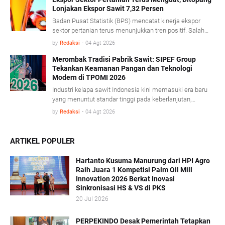
Lonjakan Ekspor Sawit 7,32 Persen
mempercepat transformasi tata kelola, serta
membangun kemitraan yang lebih kuat antara
Badan Pusat Statistik (BPS) mencatat kinerja ekspor
perusahaan dan pekebun rakyat.
sektor pertanian terus menunjukkan tren positif. Salah
satu pendorong kinerja tersebut berasal dari komoditas
by
Redaksi
-
04 Agt 2026
minyak sawit mentah (Crude Palm Oil/CPO) dan produk
turunannya yang mencatat pertumbuhan ekspor cukup
Merombak Tradisi Pabrik Sawit: SIPEF Group
Tekankan Keamanan Pangan dan Teknologi
signifikan. BPS mencatat, sepanjang Januari- Juni 2026
Modern di TPOMI 2026
nilai ekspor CPO dan produk turunannya tumbuh 7,32
persen dibandingkan periode yang sama tahun lalu,
Industri kelapa sawit Indonesia kini memasuki era baru
didorong penguatan harga CPO di pasar global.
yang menuntut standar tinggi pada keberlanjutan,
keamanan pangan, dan adaptasi teknologi modern.
by
Redaksi
-
04 Agt 2026
Dalam konferensi Technology & Talent Palm Oil Mill
Indonesia (TPOMI) 2026 yang berlangsung di Medan,
Sumatera Utara, Kamis (9/7/2026), SIPEF Group/PT
ARTIKEL POPULER
Tolan Tiga Indonesia membagikan pengalamannya
merombak tradisi operasional lama demi menjawab
Hartanto Kusuma Manurung dari HPI Agro
tantangan pasar global.
Raih Juara 1 Kompetisi Palm Oil Mill
Innovation 2026 Berkat Inovasi
Sinkronisasi HS & VS di PKS
20 Jul 2026
PERPEKINDO Desak Pemerintah Tetapkan