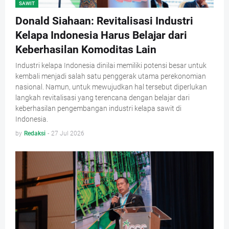
SAWIT
Donald Siahaan: Revitalisasi Industri
Kelapa Indonesia Harus Belajar dari
Keberhasilan Komoditas Lain
Industri kelapa Indonesia dinilai memiliki potensi besar untuk
kembali menjadi salah satu penggerak utama perekonomian
nasional. Namun, untuk mewujudkan hal tersebut diperlukan
langkah revitalisasi yang terencana dengan belajar dari
keberhasilan pengembangan industri kelapa sawit di
Indonesia.
by
Redaksi
-
27 Jul 2026