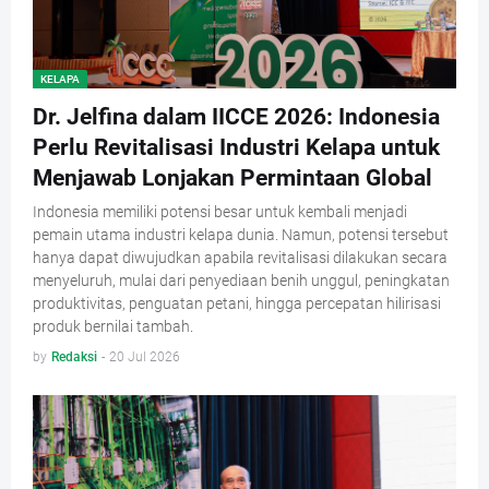
KELAPA
Dr. Jelfina dalam IICCE 2026: Indonesia
Perlu Revitalisasi Industri Kelapa untuk
Menjawab Lonjakan Permintaan Global
Indonesia memiliki potensi besar untuk kembali menjadi
pemain utama industri kelapa dunia. Namun, potensi tersebut
hanya dapat diwujudkan apabila revitalisasi dilakukan secara
menyeluruh, mulai dari penyediaan benih unggul, peningkatan
produktivitas, penguatan petani, hingga percepatan hilirisasi
produk bernilai tambah.
by
Redaksi
-
20 Jul 2026