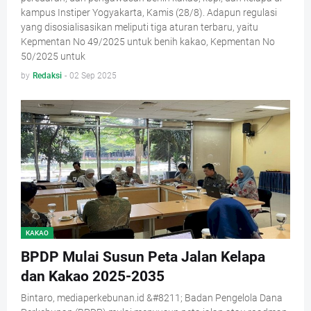
kampus Instiper Yogyakarta, Kamis (28/8). Adapun regulasi
yang disosialisasikan meliputi tiga aturan terbaru, yaitu
Kepmentan No 49/2025 untuk benih kakao, Kepmentan No
50/2025 untuk
by
Redaksi
-
02 Sep 2025
KAKAO
BPDP Mulai Susun Peta Jalan Kelapa
dan Kakao 2025-2035
Bintaro, mediaperkebunan.id &#8211; Badan Pengelola Dana