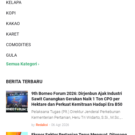
KELAPA
KOPI
KAKAO
KARET
COMODITIES
GULA
Semua Kategori ›
BERITA TERBARU
9th Borneo Forum 2026: Dirjenbun Ajak Industri
Sawit Canangkan Gerakan Naik 1 Ton CPO per
Hektare dan Perkuat Kemitraan Hadapi Era B50
Pelaksana Tugas (Plt.) Direktur Jenderal Perkebunan
Kementerian Pertanian, Heru Tri Widarto, S.Si., M.Sc.,
mengajak seluruh pemangku kepentingan industri kelapa
by
Redaksi
-
06 Agt 2026
sawit untuk menjadikan implementasi program biodiesel
B50 sebagai momentum memperkuat produktivitas,
Ekspor Sektor Pertanian Terus Menguat, Ditopang