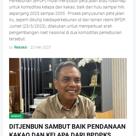
Perkebunan (BPDP) mulai menyusun peta jalan atau roadmap
untuk komoditas kelapa dan kakao, baik dari hulu sampai hilir,
sepanjang 2025 sampai 2035 . Proses penyusunan peta jalan
itu, seperti dikutip Mediaperkebunan.id dari laman resmi BPDP,
Jumat (23/5/2025), dilakukan untuk memperkuat arah
pengembangan riset nasional di dua komoditas perkebunan
tersebut.
by
Redaksi
-
23 Mei 2025
KAKAO
DITJENBUN SAMBUT BAIK PENDANAAN
KAKAO DAN KELAPA DARI BPDPKS,