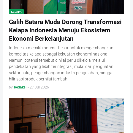
KELAPA
Galih Batara Muda Dorong Transformasi
Kelapa Indonesia Menuju Ekosistem
Ekonomi Berkelanjutan
Indonesia memiliki potensi besar untuk mengembangkan
komoditas kelapa sebagai kekuatan ekonomi nasional.
Namun, potensi tersebut dinilai perlu dikelola melalui
pendekatan yang lebih terintegrasi, mulai dari penguatan
sektor hulu, pengembangan industri pengolahan, hingga
hilirisasi produk bernilai tambah.
by
Redaksi
-
27 Jul 2026