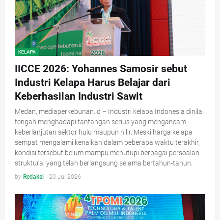
KELAPA
IICCE 2026: Yohannes Samosir sebut
Industri Kelapa Harus Belajar dari
Keberhasilan Industri Sawit
Medan, mediaperkebunan.id – Industri kelapa Indonesia dinilai
tengah menghadapi tantangan serius yang mengancam
keberlanjutan sektor hulu maupun hilir. Meski harga kelapa
sempat mengalami kenaikan dalam beberapa waktu terakhir,
kondisi tersebut belum mampu menutupi berbagai persoalan
struktural yang telah berlangsung selama bertahun-tahun.
by
Redaksi
-
20 Jul 2026