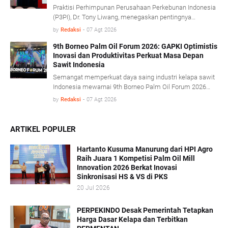
Praktisi Perhimpunan Perusahaan Perkebunan Indonesia
(P3PI), Dr. Tony Liwang, menegaskan pentingnya
pemanfaatan teknologi modern dalam pengawasan
by
Redaksi
-
07 Agt 2026
proses olah sawit serta penerapan konsep energi sirkular
(circular energy).
9th Borneo Palm Oil Forum 2026: GAPKI Optimistis
Inovasi dan Produktivitas Perkuat Masa Depan
Sawit Indonesia
Semangat memperkuat daya saing industri kelapa sawit
Indonesia mewarnai 9th Borneo Palm Oil Forum 2026
yang mengusung tema “Resilience, Innovation, and
by
Redaksi
-
07 Agt 2026
Transformation: Empowering the Palm Oil Industry
Beyond Sustainability” di Platinum Hotel & Convention
Hall Balikpapan, Kamis (6/8).
ARTIKEL POPULER
Hartanto Kusuma Manurung dari HPI Agro
Raih Juara 1 Kompetisi Palm Oil Mill
Innovation 2026 Berkat Inovasi
Sinkronisasi HS & VS di PKS
20 Jul 2026
PERPEKINDO Desak Pemerintah Tetapkan
Harga Dasar Kelapa dan Terbitkan