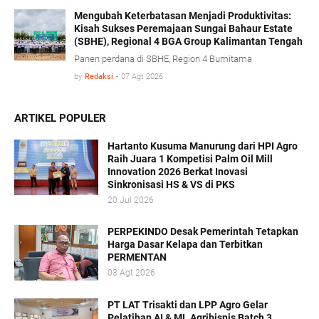
memberikan kepastian hukum tanpa mengorbankan
iklim investasi.
Mengubah Keterbatasan Menjadi Produktivitas:
Kisah Sukses Peremajaan Sungai Bahaur Estate
(SBHE), Regional 4 BGA Group Kalimantan Tengah
Panen perdana di SBHE, Region 4 Bumitama
by
Redaksi
-
07 Agt 2026
ARTIKEL POPULER
Hartanto Kusuma Manurung dari HPI Agro
Raih Juara 1 Kompetisi Palm Oil Mill
Innovation 2026 Berkat Inovasi
Sinkronisasi HS & VS di PKS
20 Jul 2026
PERPEKINDO Desak Pemerintah Tetapkan
Harga Dasar Kelapa dan Terbitkan
PERMENTAN
03 Agt 2026
PT LAT Trisakti dan LPP Agro Gelar
Pelatihan AI & ML Agribisnis Batch 3