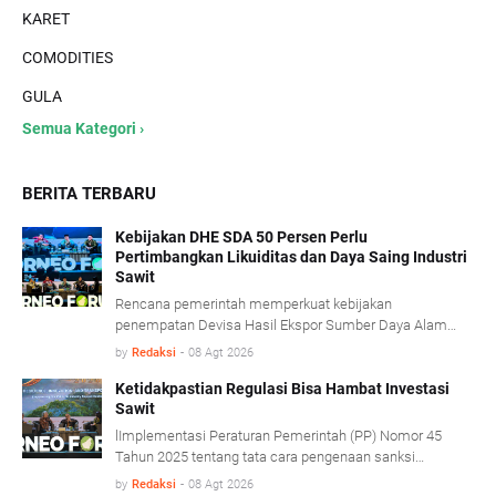
KARET
COMODITIES
GULA
Semua Kategori ›
BERITA TERBARU
Kebijakan DHE SDA 50 Persen Perlu
Pertimbangkan Likuiditas dan Daya Saing Industri
Sawit
Rencana pemerintah memperkuat kebijakan
penempatan Devisa Hasil Ekspor Sumber Daya Alam
(DHE SDA) menjadi 50 persen dinilai perlu
by
Redaksi
-
08 Agt 2026
mempertimbangkan kondisi likuiditas serta karakteristik
usaha industri kelapa sawit.
Ketidakpastian Regulasi Bisa Hambat Investasi
Sawit
lImplementasi Peraturan Pemerintah (PP) Nomor 45
Tahun 2025 tentang tata cara pengenaan sanksi
administratif di bidang kehutanan diharapkan mampu
by
Redaksi
-
08 Agt 2026