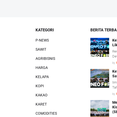
KATEGORI
BERITA TERB
P-NEWS
Ke
Li
SAWIT
Re
De
AGRIBISNIS
men
by
kon
HARGA
saw
Ke
Sa
KELAPA
lIm
KOPI
Tah
adm
by
KAKAO
me
inv
Me
KARET
Ki
(S
COMODITIES