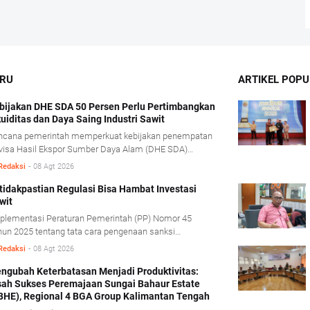
ARU
ARTIKEL POPU
bijakan DHE SDA 50 Persen Perlu Pertimbangkan
kuiditas dan Daya Saing Industri Sawit
ncana pemerintah memperkuat kebijakan penempatan
visa Hasil Ekspor Sumber Daya Alam (DHE SDA)
jadi 50 persen dinilai perlu mempertimbangkan
Redaksi
-
08 Agt 2026
disi likuiditas serta karakteristik usaha industri kelapa
it.
tidakpastian Regulasi Bisa Hambat Investasi
wit
plementasi Peraturan Pemerintah (PP) Nomor 45
un 2025 tentang tata cara pengenaan sanksi
inistratif di bidang kehutanan diharapkan mampu
Redaksi
-
08 Agt 2026
mberikan kepastian hukum tanpa mengorbankan iklim
estasi.
ngubah Keterbatasan Menjadi Produktivitas:
sah Sukses Peremajaan Sungai Bahaur Estate
BHE), Regional 4 BGA Group Kalimantan Tengah