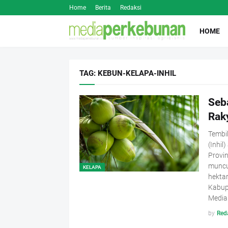
Home
Berita
Redaksi
HOME
TAG: KEBUN-KELAPA-INHIL
Seb
Raky
Tembil
(Inhil
Provin
muncu
KELAPA
hektar
Kabupa
Media
by
Red