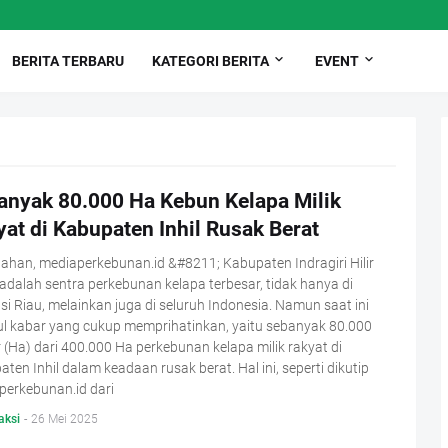
BERITA TERBARU
KATEGORI BERITA
EVENT
anyak 80.000 Ha Kebun Kelapa Milik
at di Kabupaten Inhil Rusak Berat
ahan, mediaperkebunan.id &#8211; Kabupaten Indragiri Hilir
) adalah sentra perkebunan kelapa terbesar, tidak hanya di
si Riau, melainkan juga di seluruh Indonesia. Namun saat ini
l kabar yang cukup memprihatinkan, yaitu sebanyak 80.000
 (Ha) dari 400.000 Ha perkebunan kelapa milik rakyat di
ten Inhil dalam keadaan rusak berat. Hal ini, seperti dikutip
perkebunan.id dari
aksi
-
26 Mei 2025