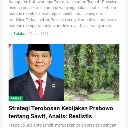
Kabupaten Kotawaringin Timur, Kalimantan Tengah. Presiden
merasa puas karena pompa yang digunakan saat ini terbukti
mampu memberikan dampak positif pada peningkatan
produksi. Terkait hal ini, Presiden bersyukur bahwa Indonesia
mampu mempertahankan produksinya di level yang aman,
by
Redaksi
-
26 Jun 2024
P-NEWS
Strategi Terobosan Kebijakan Prabowo
tentang Sawit, Analis: Realistis
Prabowo Subianto sendiri merupakan calon presiden dengan