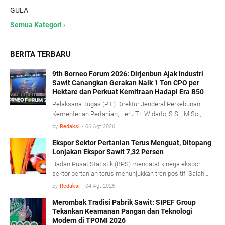
GULA
Semua Kategori ›
BERITA TERBARU
9th Borneo Forum 2026: Dirjenbun Ajak Industri
Sawit Canangkan Gerakan Naik 1 Ton CPO per
Hektare dan Perkuat Kemitraan Hadapi Era B50
Pelaksana Tugas (Plt.) Direktur Jenderal Perkebunan
Kementerian Pertanian, Heru Tri Widarto, S.Si., M.Sc.,
mengajak seluruh pemangku kepentingan industri kelapa
by
Redaksi
-
06 Agt 2026
sawit untuk menjadikan implementasi program biodiesel
B50 sebagai momentum memperkuat produktivitas,
Ekspor Sektor Pertanian Terus Menguat, Ditopang
Lonjakan Ekspor Sawit 7,32 Persen
mempercepat transformasi tata kelola, serta
membangun kemitraan yang lebih kuat antara
Badan Pusat Statistik (BPS) mencatat kinerja ekspor
perusahaan dan pekebun rakyat.
sektor pertanian terus menunjukkan tren positif. Salah
satu pendorong kinerja tersebut berasal dari komoditas
by
Redaksi
-
04 Agt 2026
minyak sawit mentah (Crude Palm Oil/CPO) dan produk
turunannya yang mencatat pertumbuhan ekspor cukup
Merombak Tradisi Pabrik Sawit: SIPEF Group
Tekankan Keamanan Pangan dan Teknologi
signifikan. BPS mencatat, sepanjang Januari- Juni 2026
Modern di TPOMI 2026
nilai ekspor CPO dan produk turunannya tumbuh 7,32