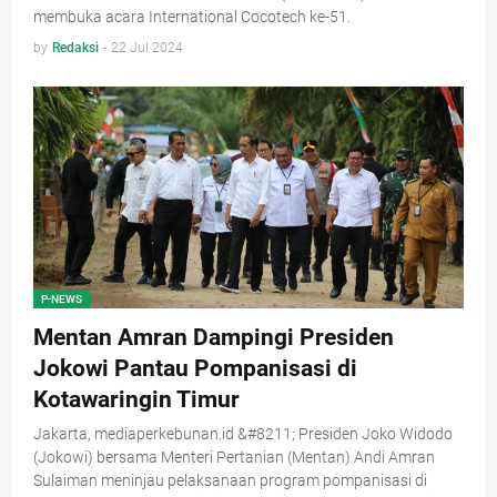
membuka acara International Cocotech ke-51.
by
Redaksi
-
22 Jul 2024
P-NEWS
Mentan Amran Dampingi Presiden
Jokowi Pantau Pompanisasi di
Kotawaringin Timur
Jakarta, mediaperkebunan.id &#8211; Presiden Joko Widodo
(Jokowi) bersama Menteri Pertanian (Mentan) Andi Amran
Sulaiman meninjau pelaksanaan program pompanisasi di