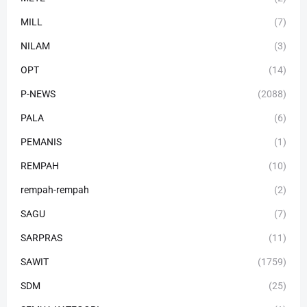
MILL
(7)
NILAM
(3)
OPT
(14)
P-NEWS
(2088)
PALA
(6)
PEMANIS
(1)
REMPAH
(10)
rempah-rempah
(2)
SAGU
(7)
SARPRAS
(11)
SAWIT
(1759)
SDM
(25)