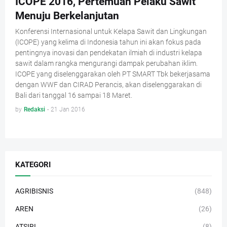
ICOPE 2016, Pertemuan Pelaku Sawit
Menuju Berkelanjutan
Konferensi Internasional untuk Kelapa Sawit dan Lingkungan
(ICOPE) yang kelima di Indonesia tahun ini akan fokus pada
pentingnya inovasi dan pendekatan ilmiah di industri kelapa
sawit dalam rangka mengurangi dampak perubahan iklim.
ICOPE yang diselenggarakan oleh PT SMART Tbk bekerjasama
dengan WWF dan CIRAD Perancis, akan diselenggarakan di
Bali dari tanggal 16 sampai 18 Maret.
by
Redaksi
-
21 Jan 2016
KATEGORI
AGRIBISNIS
(848)
AREN
(26)
ATSIRI
(8)