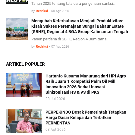
Tahun 2025 tentang tata cara pengenaan sanksi
administratif di bidang kehutanan diharapkan mampu
by
Redaksi
-
08 Agt 2026
memberikan kepastian hukum tanpa mengorbankan
iklim investasi.
Mengubah Keterbatasan Menjadi Produktivitas:
Kisah Sukses Peremajaan Sungai Bahaur Estate
(SBHE), Regional 4 BGA Group Kalimantan Tengah
Panen perdana di SBHE, Region 4 Bumitama
by
Redaksi
-
07 Agt 2026
ARTIKEL POPULER
Hartanto Kusuma Manurung dari HPI Agro
Raih Juara 1 Kompetisi Palm Oil Mill
Innovation 2026 Berkat Inovasi
Sinkronisasi HS & VS di PKS
20 Jul 2026
PERPEKINDO Desak Pemerintah Tetapkan
Harga Dasar Kelapa dan Terbitkan
PERMENTAN
03 Agt 2026