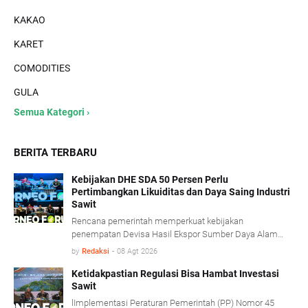
KAKAO
KARET
COMODITIES
GULA
Semua Kategori ›
BERITA TERBARU
Kebijakan DHE SDA 50 Persen Perlu
Pertimbangkan Likuiditas dan Daya Saing Industri
Sawit
Rencana pemerintah memperkuat kebijakan
penempatan Devisa Hasil Ekspor Sumber Daya Alam
(DHE SDA) menjadi 50 persen dinilai perlu
by
Redaksi
-
08 Agt 2026
mempertimbangkan kondisi likuiditas serta karakteristik
usaha industri kelapa sawit.
Ketidakpastian Regulasi Bisa Hambat Investasi
Sawit
lImplementasi Peraturan Pemerintah (PP) Nomor 45