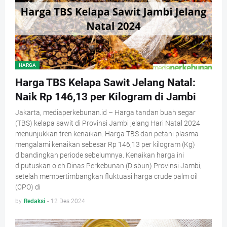
HARGA
Harga TBS Kelapa Sawit Jelang Natal:
Naik Rp 146,13 per Kilogram di Jambi
Jakarta, mediaperkebunan.id – Harga tandan buah segar
(TBS) kelapa sawit di Provinsi Jambi jelang Hari Natal 2024
menunjukkan tren kenaikan. Harga TBS dari petani plasma
mengalami kenaikan sebesar Rp 146,13 per kilogram (Kg)
dibandingkan periode sebelumnya. Kenaikan harga ini
diputuskan oleh Dinas Perkebunan (Disbun) Provinsi Jambi,
setelah mempertimbangkan fluktuasi harga crude palm oil
(CPO) di
by
Redaksi
-
12 Des 2024