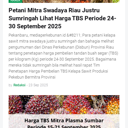
HARGA
Petani Mitra Swadaya Riau Justru
Sumringah Lihat Harga TBS Periode 24-
30 September 2025
Pekanbaru, mediaperkebunan.id &#8211; Para petani kelapa
sawit mitra swadaya justru sumringah dan bahagia melihat
pengumuman dari Dinas Perkebunan (Disbun) Provinsi Riau
tentang penetapan harga pembelian tandan buah segar (TBS)
per kilogram (Kg) periode 24-30 September 2025. Bagaimana
mereka tidak sumringah bila melihat hasil rapat Tim
Penetapan Harga Pembelian TBS Kelapa Sawit Produksi
Pekebun Bermitra Provinsi
by
Redaksi
-
23 Sep 2025