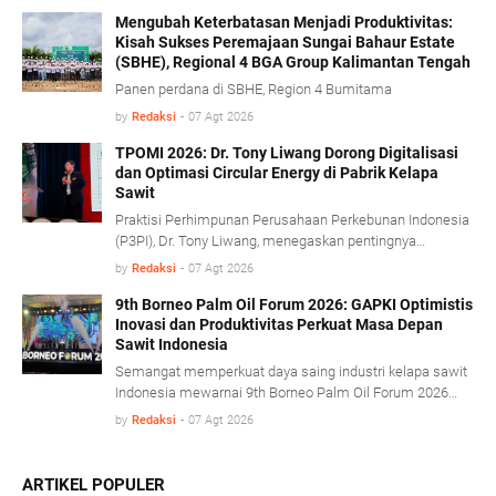
Mengubah Keterbatasan Menjadi Produktivitas:
Kisah Sukses Peremajaan Sungai Bahaur Estate
(SBHE), Regional 4 BGA Group Kalimantan Tengah
Panen perdana di SBHE, Region 4 Bumitama
by
Redaksi
-
07 Agt 2026
TPOMI 2026: Dr. Tony Liwang Dorong Digitalisasi
dan Optimasi Circular Energy di Pabrik Kelapa
Sawit
Praktisi Perhimpunan Perusahaan Perkebunan Indonesia
(P3PI), Dr. Tony Liwang, menegaskan pentingnya
pemanfaatan teknologi modern dalam pengawasan
by
Redaksi
-
07 Agt 2026
proses olah sawit serta penerapan konsep energi sirkular
(circular energy).
9th Borneo Palm Oil Forum 2026: GAPKI Optimistis
Inovasi dan Produktivitas Perkuat Masa Depan
Sawit Indonesia
Semangat memperkuat daya saing industri kelapa sawit
Indonesia mewarnai 9th Borneo Palm Oil Forum 2026
yang mengusung tema “Resilience, Innovation, and
by
Redaksi
-
07 Agt 2026
Transformation: Empowering the Palm Oil Industry
Beyond Sustainability” di Platinum Hotel & Convention
Hall Balikpapan, Kamis (6/8).
ARTIKEL POPULER