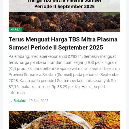
HARGA
Terus Menguat Harga TBS Mitra Plasma
Sumsel Periode II September 2025
Palembang, mediaperkebunan.id &#8211; Semakin menguat
terus harga pembelian tandan buah segar (TBS) per kilogram
(Kg) produksi para petani kelapa sawit mitra plasma di seluruh
Provinsi Sumatera Selatan (Sumsel) pada periode II September
2025. Kalau pada periode I September lalu naik sebanyak Rp
87,16, maka kali ini naik Rp 33,29 per Kg. Hal ini, seperti
informasi
by
Redaksi
-
19 Sep 2025