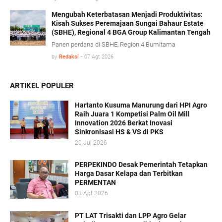
memberikan kepastian hukum tanpa mengorbankan
iklim investasi.
Mengubah Keterbatasan Menjadi Produktivitas:
Kisah Sukses Peremajaan Sungai Bahaur Estate
(SBHE), Regional 4 BGA Group Kalimantan Tengah
Panen perdana di SBHE, Region 4 Bumitama
by
Redaksi
-
07 Agt 2026
ARTIKEL POPULER
Hartanto Kusuma Manurung dari HPI Agro
Raih Juara 1 Kompetisi Palm Oil Mill
Innovation 2026 Berkat Inovasi
Sinkronisasi HS & VS di PKS
20 Jul 2026
PERPEKINDO Desak Pemerintah Tetapkan
Harga Dasar Kelapa dan Terbitkan
PERMENTAN
03 Agt 2026
PT LAT Trisakti dan LPP Agro Gelar