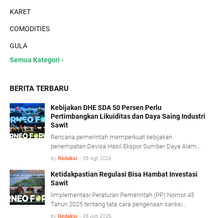
KARET
COMODITIES
GULA
Semua Kategori ›
BERITA TERBARU
Kebijakan DHE SDA 50 Persen Perlu
Pertimbangkan Likuiditas dan Daya Saing Industri
Sawit
Rencana pemerintah memperkuat kebijakan
penempatan Devisa Hasil Ekspor Sumber Daya Alam
(DHE SDA) menjadi 50 persen dinilai perlu
by
Redaksi
-
08 Agt 2026
mempertimbangkan kondisi likuiditas serta karakteristik
usaha industri kelapa sawit.
Ketidakpastian Regulasi Bisa Hambat Investasi
Sawit
lImplementasi Peraturan Pemerintah (PP) Nomor 45
Tahun 2025 tentang tata cara pengenaan sanksi
administratif di bidang kehutanan diharapkan mampu
by
Redaksi
-
08 Agt 2026