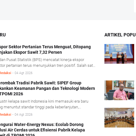
ARU
ARTIKEL POPU
spor Sektor Pertanian Terus Menguat, Ditopang
njakan Ekspor Sawit 7,32 Persen
an Pusat Statistik (BPS) mencatat kinerja ekspor
tor pertanian terus menunjukkan tren positif. Salah satu
dorong kinerja tersebut berasal dari komoditas minyak
Redaksi
-
04 Agt 2026
it mentah (Crude Palm Oil/CPO) dan produk
runannya yang mencatat pertumbuhan ekspor cukup
rombak Tradisi Pabrik Sawit: SIPEF Group
kankan Keamanan Pangan dan Teknologi Modern
nifikan. BPS mencatat, sepanjang Januari- Juni 2026
 TPOMI 2026
ai ekspor CPO dan produk turunannya tumbuh 7,32
sen dibandingkan periode yang sama tahun lalu,
ustri kelapa sawit Indonesia kini memasuki era baru
orong penguatan harga CPO di pasar global.
g menuntut standar tinggi pada keberlanjutan,
amanan pangan, dan adaptasi teknologi modern. Dalam
Redaksi
-
04 Agt 2026
ferensi Technology & Talent Palm Oil Mill Indonesia
POMI) 2026 yang berlangsung di Medan, Sumatera
ngurai Water-Energy Nexus: Ecolab Dorong
lusi Air Cerdas untuk Efisiensi Pabrik Kelapa
ra, Kamis (9/7/2026), SIPEF Group/PT Tolan Tiga
wit di TPOMI 2026
donesia membagikan pengalamannya merombak tradisi