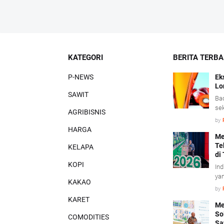
KATEGORI
BERITA TERB
P-NEWS
Ek
Lo
SAWIT
Bad
sek
AGRIBISNIS
pen
by
saw
HARGA
tu
Me
Te
sig
KELAPA
di
nil
KOPI
per
Ind
did
yan
KAKAO
ke
by
kon
KARET
(T
Me
So
Uta
COMODITIES
Sa
In