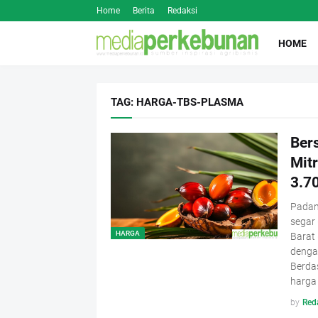
Home
Berita
Redaksi
HOME
TAG: HARGA-TBS-PLASMA
Ber
Mit
3.7
Padan
segar 
HARGA
Barat 
dengan
Berda
harga 
by
Red