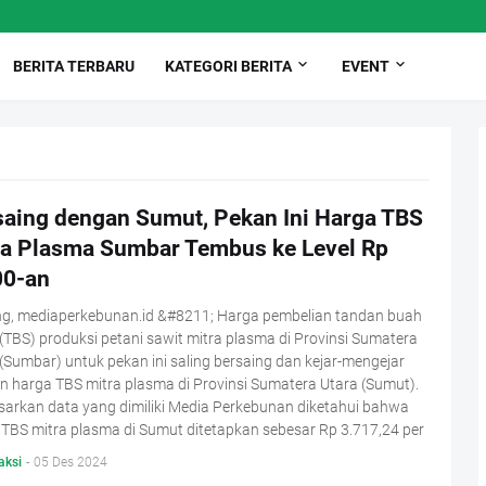
BERITA TERBARU
KATEGORI BERITA
EVENT
saing dengan Sumut, Pekan Ini Harga TBS
ra Plasma Sumbar Tembus ke Level Rp
00-an
g, mediaperkebunan.id &#8211; Harga pembelian tandan buah
(TBS) produksi petani sawit mitra plasma di Provinsi Sumatera
(Sumbar) untuk pekan ini saling bersaing dan kejar-mengejar
 harga TBS mitra plasma di Provinsi Sumatera Utara (Sumut).
sarkan data yang dimiliki Media Perkebunan diketahui bahwa
TBS mitra plasma di Sumut ditetapkan sebesar Rp 3.717,24 per
aksi
-
05 Des 2024