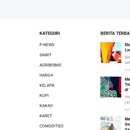
KATEGORI
BERITA TERB
P-NEWS
Ek
Lo
SAWIT
Bad
sek
AGRIBISNIS
pen
by
saw
HARGA
tu
Me
Te
sig
KELAPA
di
nil
KOPI
per
Ind
did
yan
KAKAO
ke
by
kon
KARET
(T
Me
So
Uta
COMODITIES
Sa
In