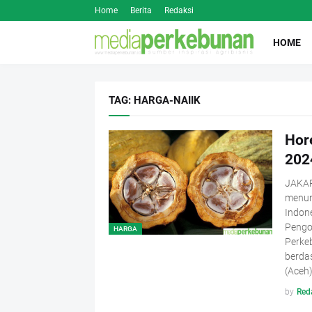
Home
Berita
Redaksi
HOME
TAG: HARGA-NAIIK
Hor
202
JAKAR
menunj
Indone
Pengo
HARGA
Perke
berda
(Aceh)
by
Red