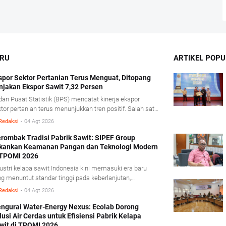
ARU
ARTIKEL POPU
spor Sektor Pertanian Terus Menguat, Ditopang
njakan Ekspor Sawit 7,32 Persen
an Pusat Statistik (BPS) mencatat kinerja ekspor
tor pertanian terus menunjukkan tren positif. Salah satu
dorong kinerja tersebut berasal dari komoditas minyak
Redaksi
-
04 Agt 2026
it mentah (Crude Palm Oil/CPO) dan produk
runannya yang mencatat pertumbuhan ekspor cukup
rombak Tradisi Pabrik Sawit: SIPEF Group
kankan Keamanan Pangan dan Teknologi Modern
nifikan. BPS mencatat, sepanjang Januari- Juni 2026
 TPOMI 2026
ai ekspor CPO dan produk turunannya tumbuh 7,32
sen dibandingkan periode yang sama tahun lalu,
ustri kelapa sawit Indonesia kini memasuki era baru
orong penguatan harga CPO di pasar global.
g menuntut standar tinggi pada keberlanjutan,
amanan pangan, dan adaptasi teknologi modern. Dalam
Redaksi
-
04 Agt 2026
ferensi Technology & Talent Palm Oil Mill Indonesia
POMI) 2026 yang berlangsung di Medan, Sumatera
ngurai Water-Energy Nexus: Ecolab Dorong
lusi Air Cerdas untuk Efisiensi Pabrik Kelapa
ra, Kamis (9/7/2026), SIPEF Group/PT Tolan Tiga
wit di TPOMI 2026
donesia membagikan pengalamannya merombak tradisi