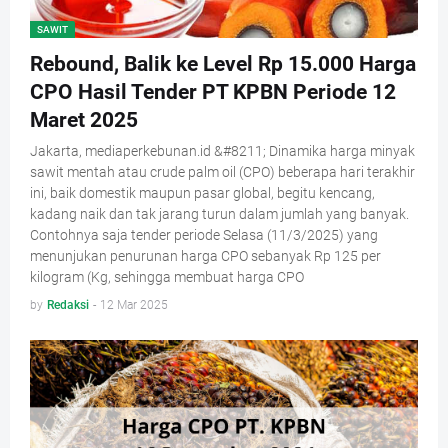
SAWIT
Rebound, Balik ke Level Rp 15.000 Harga
CPO Hasil Tender PT KPBN Periode 12
Maret 2025
Jakarta, mediaperkebunan.id &#8211; Dinamika harga minyak
sawit mentah atau crude palm oil (CPO) beberapa hari terakhir
ini, baik domestik maupun pasar global, begitu kencang,
kadang naik dan tak jarang turun dalam jumlah yang banyak.
Contohnya saja tender periode Selasa (11/3/2025) yang
menunjukan penurunan harga CPO sebanyak Rp 125 per
kilogram (Kg, sehingga membuat harga CPO
by
Redaksi
-
12 Mar 2025