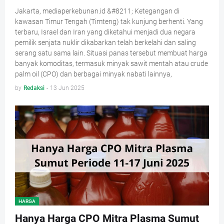
Jakarta, mediaperkebunan.id &#8211; Ketegangan di
kawasan Timur Tengah (Timteng) tak kunjung berhenti. Yang
terbaru, Israel dan Iran yang diketahui menjadi dua negara
pemilik senjata nuklir dikabarkan telah berkelahi dan saling
serang satu sama lain. Situasi panas tersebut membuat harga
banyak komoditas, termasuk minyak sawit mentah atau crude
palm oil (CPO) dan berbagai minyak nabati lainnya,
by
Redaksi
-
13 Jun 2025
HARGA
Hanya Harga CPO Mitra Plasma Sumut