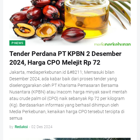
P-NEWS
Tender Perdana PT KPBN 2 Desember
2024, Harga CPO Melejit Rp 72
Jakarta, mediaperkebunan.id &#8211; Memasuki bilan
Desember 2024, ada kabar baik dari proses tender yang
diselenggarakan oleh PT Kharisma Pemasaran Bersama
Nusantara (KPBN) atau Inacom: harga minyak sawit mentah
atau crude palm oil (CPO) naik sebanyak Rp 72 per kilogram
(Kg). Berdasarkan informasi yang berhasil dihimpun oleh
Media Perkebunan, kenaikan harga CPO tersebut tercipta di
semua
by
Redaksi
-
02 Des 2024