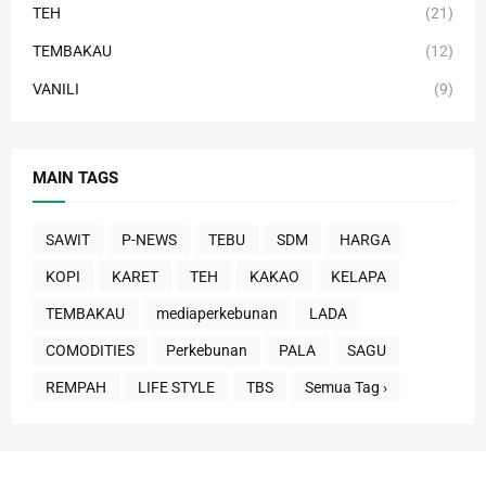
TEH
(21)
TEMBAKAU
(12)
VANILI
(9)
MAIN TAGS
SAWIT
P-NEWS
TEBU
SDM
HARGA
KOPI
KARET
TEH
KAKAO
KELAPA
TEMBAKAU
mediaperkebunan
LADA
COMODITIES
Perkebunan
PALA
SAGU
REMPAH
LIFE STYLE
TBS
Semua Tag ›