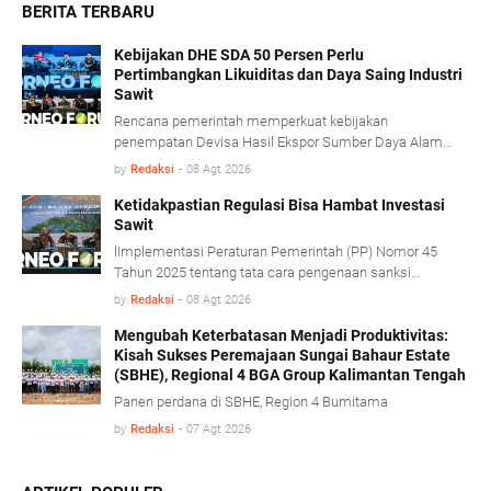
BERITA TERBARU
Kebijakan DHE SDA 50 Persen Perlu
Pertimbangkan Likuiditas dan Daya Saing Industri
Sawit
Rencana pemerintah memperkuat kebijakan
penempatan Devisa Hasil Ekspor Sumber Daya Alam
(DHE SDA) menjadi 50 persen dinilai perlu
by
Redaksi
-
08 Agt 2026
mempertimbangkan kondisi likuiditas serta karakteristik
usaha industri kelapa sawit.
Ketidakpastian Regulasi Bisa Hambat Investasi
Sawit
lImplementasi Peraturan Pemerintah (PP) Nomor 45
Tahun 2025 tentang tata cara pengenaan sanksi
administratif di bidang kehutanan diharapkan mampu
by
Redaksi
-
08 Agt 2026
memberikan kepastian hukum tanpa mengorbankan
iklim investasi.
Mengubah Keterbatasan Menjadi Produktivitas:
Kisah Sukses Peremajaan Sungai Bahaur Estate
(SBHE), Regional 4 BGA Group Kalimantan Tengah
Panen perdana di SBHE, Region 4 Bumitama
by
Redaksi
-
07 Agt 2026