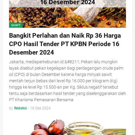
SAWIT
Bangkit Perlahan dan Naik Rp 36 Harga
CPO Hasil Tender PT KPBN Periode 16
Desember 2024
Jakarta, mediaperkebunan.id &#8211; Pekan lalu mungkin
layak disebut pekan kegelapan bagi perdagangan crude palm
oil (CPO) di bulan Desember karena harga minyak sawit
mentah terjun bebas dari level Rp 16.000 per kilogram (Kg)
hingga ke level Rp 15.500-an per Kg. Siklus negatif tersebut
tentu saja berdasarkan hasil tender yang diselenggarakan oleh
PT Kharisma Pemasaran Bersama
by
Redaksi
-
16 Des 2024