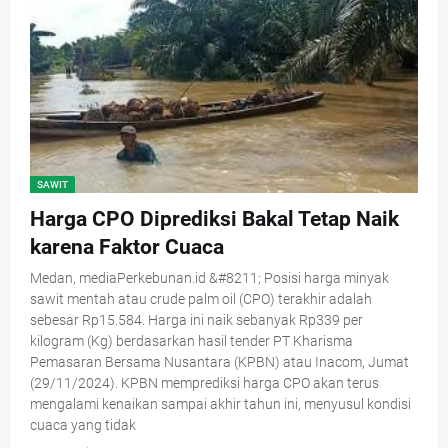
SAWIT
Harga CPO Diprediksi Bakal Tetap Naik
karena Faktor Cuaca
Medan, mediaPerkebunan.id &#8211; Posisi harga minyak
sawit mentah atau crude palm oil (CPO) terakhir adalah
sebesar Rp15.584. Harga ini naik sebanyak Rp339 per
kilogram (Kg) berdasarkan hasil tender PT Kharisma
Pemasaran Bersama Nusantara (KPBN) atau Inacom, Jumat
(29/11/2024). KPBN memprediksi harga CPO akan terus
mengalami kenaikan sampai akhir tahun ini, menyusul kondisi
cuaca yang tidak