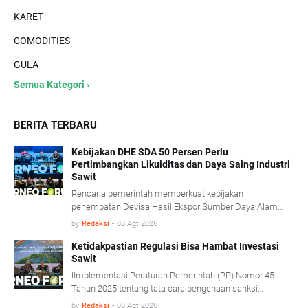
KARET
COMODITIES
GULA
Semua Kategori ›
BERITA TERBARU
Kebijakan DHE SDA 50 Persen Perlu
Pertimbangkan Likuiditas dan Daya Saing Industri
Sawit
Rencana pemerintah memperkuat kebijakan
penempatan Devisa Hasil Ekspor Sumber Daya Alam
(DHE SDA) menjadi 50 persen dinilai perlu
by
Redaksi
-
08 Agt 2026
mempertimbangkan kondisi likuiditas serta karakteristik
usaha industri kelapa sawit.
Ketidakpastian Regulasi Bisa Hambat Investasi
Sawit
lImplementasi Peraturan Pemerintah (PP) Nomor 45
Tahun 2025 tentang tata cara pengenaan sanksi
administratif di bidang kehutanan diharapkan mampu
by
Redaksi
-
08 Agt 2026