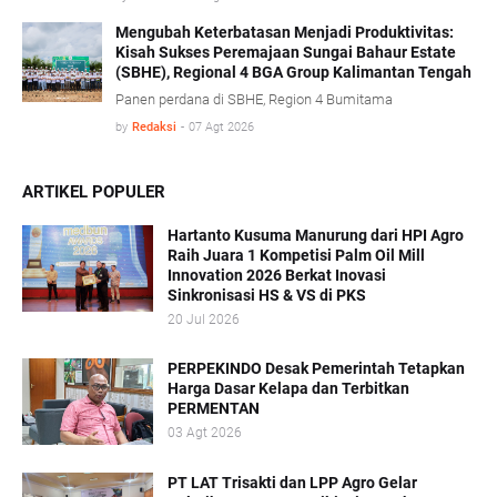
memberikan kepastian hukum tanpa mengorbankan
iklim investasi.
Mengubah Keterbatasan Menjadi Produktivitas:
Kisah Sukses Peremajaan Sungai Bahaur Estate
(SBHE), Regional 4 BGA Group Kalimantan Tengah
Panen perdana di SBHE, Region 4 Bumitama
by
Redaksi
-
07 Agt 2026
ARTIKEL POPULER
Hartanto Kusuma Manurung dari HPI Agro
Raih Juara 1 Kompetisi Palm Oil Mill
Innovation 2026 Berkat Inovasi
Sinkronisasi HS & VS di PKS
20 Jul 2026
PERPEKINDO Desak Pemerintah Tetapkan
Harga Dasar Kelapa dan Terbitkan
PERMENTAN
03 Agt 2026
PT LAT Trisakti dan LPP Agro Gelar