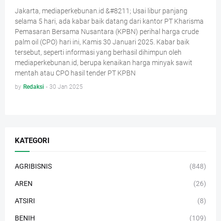
Jakarta, mediaperkebunan.id &#8211; Usai libur panjang
selama 5 hari, ada kabar baik datang dari kantor PT Kharisma
Pemasaran Bersama Nusantara (KPBN) perihal harga crude
palm oil (CPO) hari ini, Kamis 30 Januari 2025. Kabar baik
tersebut, seperti informasi yang berhasil dihimpun oleh
mediaperkebunan.id, berupa kenaikan harga minyak sawit
mentah atau CPO hasil tender PT KPBN
by
Redaksi
-
30 Jan 2025
KATEGORI
AGRIBISNIS
(848)
AREN
(26)
ATSIRI
(8)
BENIH
(109)