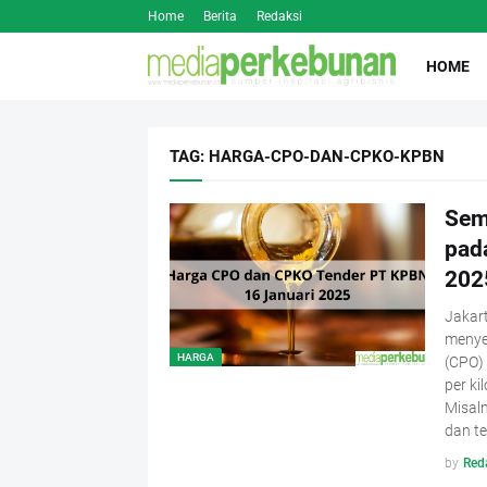
Home
Berita
Redaksi
HOME
TAG: HARGA-CPO-DAN-CPKO-KPBN
Sem
pad
202
Jakar
menyed
HARGA
(CPO) 
per ki
Misaln
dan te
by
Red