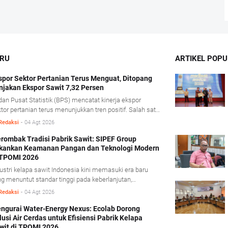
ARU
ARTIKEL POPU
spor Sektor Pertanian Terus Menguat, Ditopang
njakan Ekspor Sawit 7,32 Persen
an Pusat Statistik (BPS) mencatat kinerja ekspor
tor pertanian terus menunjukkan tren positif. Salah satu
dorong kinerja tersebut berasal dari komoditas minyak
Redaksi
-
04 Agt 2026
it mentah (Crude Palm Oil/CPO) dan produk
runannya yang mencatat pertumbuhan ekspor cukup
rombak Tradisi Pabrik Sawit: SIPEF Group
kankan Keamanan Pangan dan Teknologi Modern
nifikan. BPS mencatat, sepanjang Januari- Juni 2026
 TPOMI 2026
ai ekspor CPO dan produk turunannya tumbuh 7,32
sen dibandingkan periode yang sama tahun lalu,
ustri kelapa sawit Indonesia kini memasuki era baru
orong penguatan harga CPO di pasar global.
g menuntut standar tinggi pada keberlanjutan,
amanan pangan, dan adaptasi teknologi modern. Dalam
Redaksi
-
04 Agt 2026
ferensi Technology & Talent Palm Oil Mill Indonesia
POMI) 2026 yang berlangsung di Medan, Sumatera
ngurai Water-Energy Nexus: Ecolab Dorong
lusi Air Cerdas untuk Efisiensi Pabrik Kelapa
ra, Kamis (9/7/2026), SIPEF Group/PT Tolan Tiga
wit di TPOMI 2026
donesia membagikan pengalamannya merombak tradisi