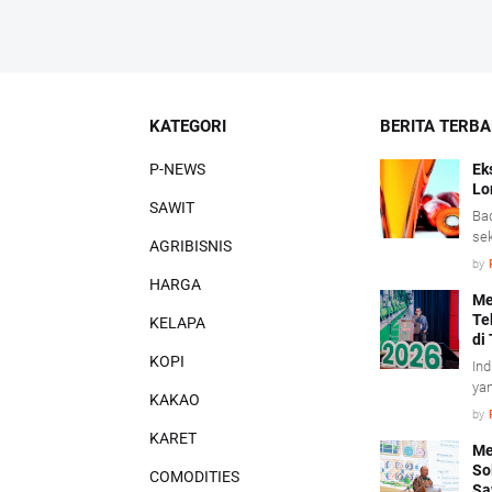
KATEGORI
BERITA TERB
P-NEWS
Ek
Lo
SAWIT
Bad
sek
AGRIBISNIS
pen
by
saw
HARGA
tu
Me
Te
sig
KELAPA
di
nil
KOPI
per
Ind
did
yan
KAKAO
ke
by
kon
KARET
(T
Me
So
Uta
COMODITIES
Sa
In