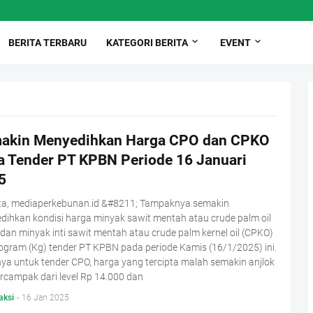
BERITA TERBARU
KATEGORI BERITA
EVENT
akin Menyedihkan Harga CPO dan CPKO
a Tender PT KPBN Periode 16 Januari
5
ta, mediaperkebunan.id &#8211; Tampaknya semakin
ihkan kondisi harga minyak sawit mentah atau crude palm oil
dan minyak inti sawit mentah atau crude palm kernel oil (CPKO)
logram (Kg) tender PT KPBN pada periode Kamis (16/1/2025) ini.
ya untuk tender CPO, harga yang tercipta malah semakin anjlok
rcampak dari level Rp 14.000 dan
aksi
-
16 Jan 2025