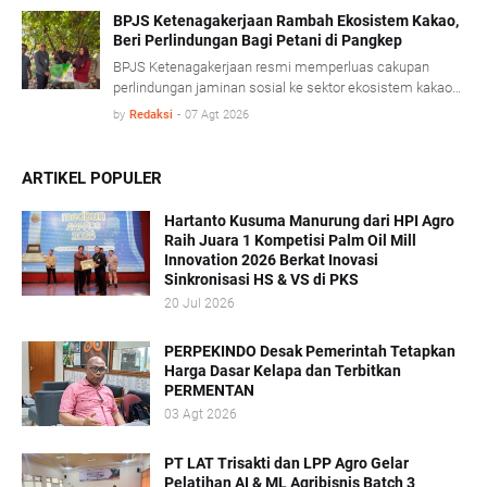
Beyond Sustainability” di Platinum Hotel & Convention
BPJS Ketenagakerjaan Rambah Ekosistem Kakao,
Beri Perlindungan Bagi Petani di Pangkep
Hall Balikpapan, Kamis (6/8).
BPJS Ketenagakerjaan resmi memperluas cakupan
perlindungan jaminan sosial ke sektor ekosistem kakao
nasional. Inisiatif ini diawali dengan menyerahkan kartu
by
Redaksi
-
07 Agt 2026
kepesertaan secara simbolis kepada lima petani kakao di
Kabupaten Pangkajene dan Kepulauan (Pangkep),
Sulawesi Selatan, Selasa (5/8).
ARTIKEL POPULER
Hartanto Kusuma Manurung dari HPI Agro
Raih Juara 1 Kompetisi Palm Oil Mill
Innovation 2026 Berkat Inovasi
Sinkronisasi HS & VS di PKS
20 Jul 2026
PERPEKINDO Desak Pemerintah Tetapkan
Harga Dasar Kelapa dan Terbitkan
PERMENTAN
03 Agt 2026
PT LAT Trisakti dan LPP Agro Gelar
Pelatihan AI & ML Agribisnis Batch 3