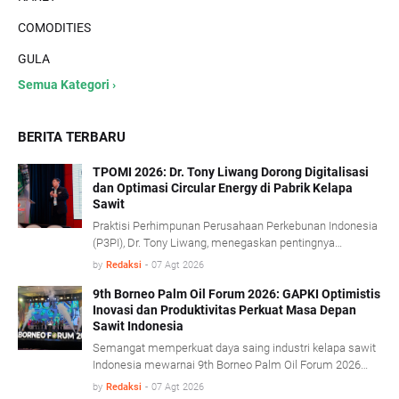
COMODITIES
GULA
Semua Kategori ›
BERITA TERBARU
TPOMI 2026: Dr. Tony Liwang Dorong Digitalisasi
dan Optimasi Circular Energy di Pabrik Kelapa
Sawit
Praktisi Perhimpunan Perusahaan Perkebunan Indonesia
(P3PI), Dr. Tony Liwang, menegaskan pentingnya
pemanfaatan teknologi modern dalam pengawasan
by
Redaksi
-
07 Agt 2026
proses olah sawit serta penerapan konsep energi sirkular
(circular energy).
9th Borneo Palm Oil Forum 2026: GAPKI Optimistis
Inovasi dan Produktivitas Perkuat Masa Depan
Sawit Indonesia
Semangat memperkuat daya saing industri kelapa sawit
Indonesia mewarnai 9th Borneo Palm Oil Forum 2026
yang mengusung tema “Resilience, Innovation, and
by
Redaksi
-
07 Agt 2026
Transformation: Empowering the Palm Oil Industry