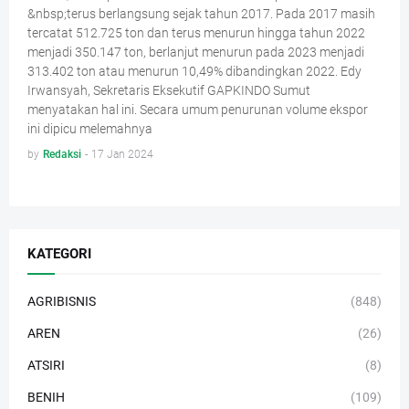
&nbsp;terus berlangsung sejak tahun 2017. Pada 2017 masih
tercatat 512.725 ton dan terus menurun hingga tahun 2022
menjadi 350.147 ton, berlanjut menurun pada 2023 menjadi
313.402 ton atau menurun 10,49% dibandingkan 2022. Edy
Irwansyah, Sekretaris Eksekutif GAPKINDO Sumut
menyatakan hal ini. Secara umum penurunan volume ekspor
ini dipicu melemahnya
by
Redaksi
-
17 Jan 2024
KATEGORI
AGRIBISNIS
(848)
AREN
(26)
ATSIRI
(8)
BENIH
(109)