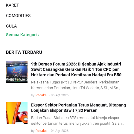
KARET
COMODITIES
GULA
Semua Kategori ›
BERITA TERBARU
9th Borneo Forum 2026: Dirjenbun Ajak Industri
Sawit Canangkan Gerakan Naik 1 Ton CPO per
Hektare dan Perkuat Kemitraan Hadapi Era B50
Pelaksana Tugas (Plt.) Direktur Jenderal Perkebunan
Kementerian Pertanian, Heru Tri Widarto, S.Si., M.Sc.,
mengajak seluruh pemangku kepentingan industri kelapa
by
Redaksi
-
06 Agt 2026
sawit untuk menjadikan implementasi program biodiesel
B50 sebagai momentum memperkuat produktivitas,
Ekspor Sektor Pertanian Terus Menguat, Ditopang
Lonjakan Ekspor Sawit 7,32 Persen
mempercepat transformasi tata kelola, serta
membangun kemitraan yang lebih kuat antara
Badan Pusat Statistik (BPS) mencatat kinerja ekspor
perusahaan dan pekebun rakyat.
sektor pertanian terus menunjukkan tren positif. Salah
satu pendorong kinerja tersebut berasal dari komoditas
by
Redaksi
-
04 Agt 2026