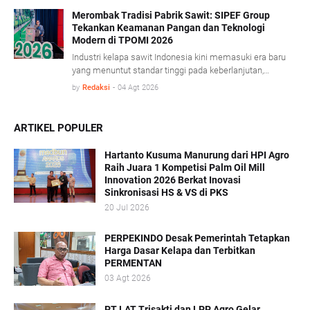
minyak sawit mentah (Crude Palm Oil/CPO) dan produk
turunannya yang mencatat pertumbuhan ekspor cukup
Merombak Tradisi Pabrik Sawit: SIPEF Group
Tekankan Keamanan Pangan dan Teknologi
signifikan. BPS mencatat, sepanjang Januari- Juni 2026
Modern di TPOMI 2026
nilai ekspor CPO dan produk turunannya tumbuh 7,32
persen dibandingkan periode yang sama tahun lalu,
Industri kelapa sawit Indonesia kini memasuki era baru
didorong penguatan harga CPO di pasar global.
yang menuntut standar tinggi pada keberlanjutan,
keamanan pangan, dan adaptasi teknologi modern.
by
Redaksi
-
04 Agt 2026
Dalam konferensi Technology & Talent Palm Oil Mill
Indonesia (TPOMI) 2026 yang berlangsung di Medan,
Sumatera Utara, Kamis (9/7/2026), SIPEF Group/PT
ARTIKEL POPULER
Tolan Tiga Indonesia membagikan pengalamannya
merombak tradisi operasional lama demi menjawab
Hartanto Kusuma Manurung dari HPI Agro
tantangan pasar global.
Raih Juara 1 Kompetisi Palm Oil Mill
Innovation 2026 Berkat Inovasi
Sinkronisasi HS & VS di PKS
20 Jul 2026
PERPEKINDO Desak Pemerintah Tetapkan
Harga Dasar Kelapa dan Terbitkan
PERMENTAN
03 Agt 2026
PT LAT Trisakti dan LPP Agro Gelar