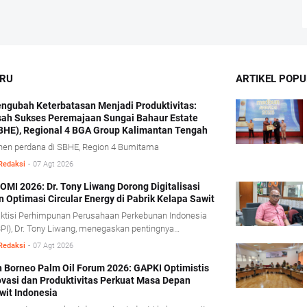
ARU
ARTIKEL POPU
ngubah Keterbatasan Menjadi Produktivitas:
sah Sukses Peremajaan Sungai Bahaur Estate
BHE), Regional 4 BGA Group Kalimantan Tengah
nen perdana di SBHE, Region 4 Bumitama
Redaksi
-
07 Agt 2026
OMI 2026: Dr. Tony Liwang Dorong Digitalisasi
n Optimasi Circular Energy di Pabrik Kelapa Sawit
ktisi Perhimpunan Perusahaan Perkebunan Indonesia
PI), Dr. Tony Liwang, menegaskan pentingnya
manfaatan teknologi modern dalam pengawasan
Redaksi
-
07 Agt 2026
ses olah sawit serta penerapan konsep energi sirkular
rcular energy).
h Borneo Palm Oil Forum 2026: GAPKI Optimistis
ovasi dan Produktivitas Perkuat Masa Depan
wit Indonesia