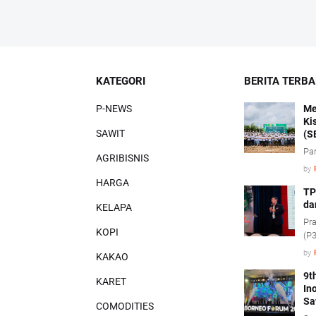
KATEGORI
BERITA TERB
P-NEWS
Me
Ki
SAWIT
(S
Pa
AGRIBISNIS
by
HARGA
TP
da
KELAPA
Pra
KOPI
(P3
pe
by
KAKAO
pro
(ci
9t
KARET
In
Sa
COMODITIES