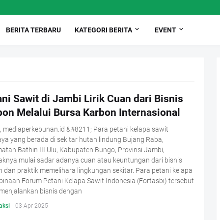
BERITA TERBARU
KATEGORI BERITA
EVENT
ni Sawit di Jambi Lirik Cuan dari Bisnis
bon Melalui Bursa Karbon Internasional
, mediaperkebunan.id &#8211; Para petani kelapa sawit
a yang berada di sekitar hutan lindung Bujang Raba,
tan Bathin III Ulu, Kabupaten Bungo, Provinsi Jambi,
knya mulai sadar adanya cuan atau keuntungan dari bisnis
 dan praktik memelihara lingkungan sekitar. Para petani kelapa
binaan Forum Petani Kelapa Sawit Indonesia (Fortasbi) tersebut
 menjalankan bisnis dengan
aksi
-
03 Apr 2025