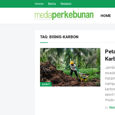
Home
Berita
Redaksi
HOME
TAG: BISNIS-KARBON
Peta
Kar
Jambi
swaday
Kecama
nampa
SAWIT
karbon
sawit 
mulai
by
Red