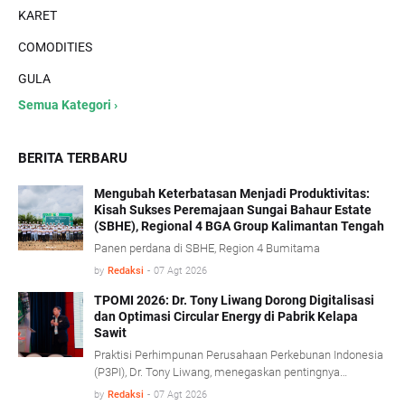
KARET
COMODITIES
GULA
Semua Kategori ›
BERITA TERBARU
Mengubah Keterbatasan Menjadi Produktivitas:
Kisah Sukses Peremajaan Sungai Bahaur Estate
(SBHE), Regional 4 BGA Group Kalimantan Tengah
Panen perdana di SBHE, Region 4 Bumitama
by
Redaksi
-
07 Agt 2026
TPOMI 2026: Dr. Tony Liwang Dorong Digitalisasi
dan Optimasi Circular Energy di Pabrik Kelapa
Sawit
Praktisi Perhimpunan Perusahaan Perkebunan Indonesia
(P3PI), Dr. Tony Liwang, menegaskan pentingnya
pemanfaatan teknologi modern dalam pengawasan
by
Redaksi
-
07 Agt 2026