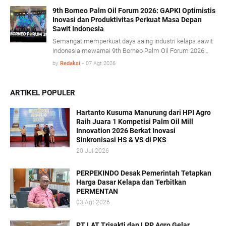
proses olah sawit serta penerapan konsep energi sirkular
(circular energy).
9th Borneo Palm Oil Forum 2026: GAPKI Optimistis
Inovasi dan Produktivitas Perkuat Masa Depan
Sawit Indonesia
Semangat memperkuat daya saing industri kelapa sawit
Indonesia mewarnai 9th Borneo Palm Oil Forum 2026
yang mengusung tema “Resilience, Innovation, and
by
Redaksi
-
07 Agt 2026
Transformation: Empowering the Palm Oil Industry
Beyond Sustainability” di Platinum Hotel & Convention
Hall Balikpapan, Kamis (6/8).
ARTIKEL POPULER
Hartanto Kusuma Manurung dari HPI Agro
Raih Juara 1 Kompetisi Palm Oil Mill
Innovation 2026 Berkat Inovasi
Sinkronisasi HS & VS di PKS
20 Jul 2026
PERPEKINDO Desak Pemerintah Tetapkan
Harga Dasar Kelapa dan Terbitkan
PERMENTAN
03 Agt 2026
PT LAT Trisakti dan LPP Agro Gelar