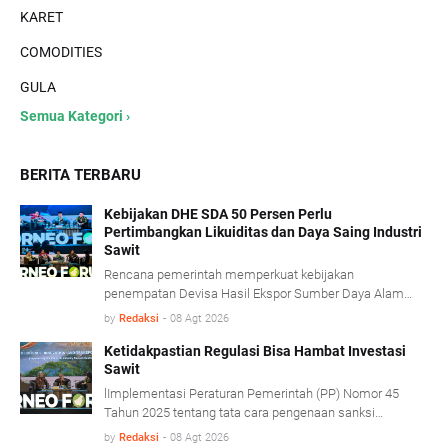
KARET
COMODITIES
GULA
Semua Kategori ›
BERITA TERBARU
Kebijakan DHE SDA 50 Persen Perlu
Pertimbangkan Likuiditas dan Daya Saing Industri
Sawit
Rencana pemerintah memperkuat kebijakan
penempatan Devisa Hasil Ekspor Sumber Daya Alam
(DHE SDA) menjadi 50 persen dinilai perlu
by
Redaksi
-
08 Agt 2026
mempertimbangkan kondisi likuiditas serta karakteristik
usaha industri kelapa sawit.
Ketidakpastian Regulasi Bisa Hambat Investasi
Sawit
lImplementasi Peraturan Pemerintah (PP) Nomor 45
Tahun 2025 tentang tata cara pengenaan sanksi
administratif di bidang kehutanan diharapkan mampu
by
Redaksi
-
08 Agt 2026