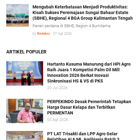
memberikan kepastian hukum tanpa mengorbankan
iklim investasi.
Mengubah Keterbatasan Menjadi Produktivitas:
Kisah Sukses Peremajaan Sungai Bahaur Estate
(SBHE), Regional 4 BGA Group Kalimantan Tengah
Panen perdana di SBHE, Region 4 Bumitama
by
Redaksi
-
07 Agt 2026
ARTIKEL POPULER
Hartanto Kusuma Manurung dari HPI Agro
Raih Juara 1 Kompetisi Palm Oil Mill
Innovation 2026 Berkat Inovasi
Sinkronisasi HS & VS di PKS
20 Jul 2026
PERPEKINDO Desak Pemerintah Tetapkan
Harga Dasar Kelapa dan Terbitkan
PERMENTAN
03 Agt 2026
PT LAT Trisakti dan LPP Agro Gelar
Pelatihan AI & ML Agribisnis Batch 3