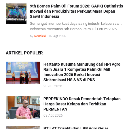
proses olah sawit serta penerapan konsep energi sirkular
(circular energy).
9th Borneo Palm Oil Forum 2026: GAPKI Optimistis
Inovasi dan Produktivitas Perkuat Masa Depan
Sawit Indonesia
Semangat memperkuat daya saing industri kelapa sawit
Indonesia mewarnai 9th Borneo Palm Oil Forum 2026
yang mengusung tema “Resilience, Innovation, and
by
Redaksi
-
07 Agt 2026
Transformation: Empowering the Palm Oil Industry
Beyond Sustainability” di Platinum Hotel & Convention
Hall Balikpapan, Kamis (6/8).
ARTIKEL POPULER
Hartanto Kusuma Manurung dari HPI Agro
Raih Juara 1 Kompetisi Palm Oil Mill
Innovation 2026 Berkat Inovasi
Sinkronisasi HS & VS di PKS
20 Jul 2026
PERPEKINDO Desak Pemerintah Tetapkan
Harga Dasar Kelapa dan Terbitkan
PERMENTAN
03 Agt 2026
PT LAT Trisakti dan LPP Agro Gelar