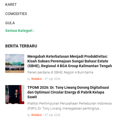
KARET
COMODITIES
GULA
Semua Kategori ›
BERITA TERBARU
Mengubah Keterbatasan Menjadi Produktivitas:
Kisah Sukses Peremajaan Sungai Bahaur Estate
(SBHE), Regional 4 BGA Group Kalimantan Tengah
Panen perdana di SBHE, Region 4 Bumitama
by
Redaksi
-
07 Agt 2026
TPOMI 2026: Dr. Tony Liwang Dorong Digitalisasi
dan Optimasi Circular Energy di Pabrik Kelapa
Sawit
Praktisi Perhimpunan Perusahaan Perkebunan Indonesia
(P3PI), Dr. Tony Liwang, menegaskan pentingnya
pemanfaatan teknologi modern dalam pengawasan
by
Redaksi
-
07 Agt 2026