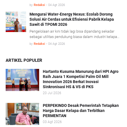
keamanan pangan, dan adaptasi teknologi modern.
by
Redaksi
-
04 Agt 2026
Dalam konferensi Technology & Talent Palm Oil Mill
Indonesia (TPOMI) 2026 yang berlangsung di Medan,
Mengurai Water-Energy Nexus: Ecolab Dorong
Solusi Air Cerdas untuk Efisiensi Pabrik Kelapa
Sumatera Utara, Kamis (9/7/2026), SIPEF Group/PT
Sawit di TPOMI 2026
Tolan Tiga Indonesia membagikan pengalamannya
merombak tradisi operasional lama demi menjawab
Pengelolaan air kini tidak lagi bisa dipandang sekadar
tantangan pasar global.
sebagai utilitas pendukung biasa dalam industri kelapa
sawit. Dalam ajang konferensi Technology & Talent Palm
by
Redaksi
-
04 Agt 2026
Oil Mill Indonesia (TPOMI) 2026 yang berlangsung di
Medan, Sumatera Utara, Kamis (9/7/2026), perusahaan
penyedia solusi air global, Ecolab Indonesia, menegaskan
ARTIKEL POPULER
bahwa air merupakan faktor tersembunyi (hidden lever)
yang sangat menentukan efisiensi operasional, efisiensi
Hartanto Kusuma Manurung dari HPI Agro
energi, hingga profitabilitas industri kelapa sawit.
Raih Juara 1 Kompetisi Palm Oil Mill
Innovation 2026 Berkat Inovasi
Sinkronisasi HS & VS di PKS
20 Jul 2026
PERPEKINDO Desak Pemerintah Tetapkan
Harga Dasar Kelapa dan Terbitkan
PERMENTAN
03 Agt 2026