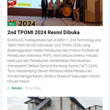
MILL
2nd TPOMI 2024 Resmi Dibuka
BANDUNG, mediaperkebunan.id &#8211; 2nd Technology and
Talent Palm Oil Mill Indonesian (2nd TPOMI 2024) yang
diselenggarakan Media Perkebunan dan Praktisi Profesional
Perkebunan Indonesia (P3PI), resmi dibuka Direktur Industri
Hasil Laut dan Perkebunan, Kementerian Perindustrian
(Kemenperin) Setiadi Diarta di Bandung, Kamis (18/7/2024).
Turut mendampingi Dewan Pembina Media Perkebunan
Ahmad Mangga Barani, Direktur Eksekutif Gabungan Industri
Minyak Nabati
by
Redaksi
-
18 Jul 2024