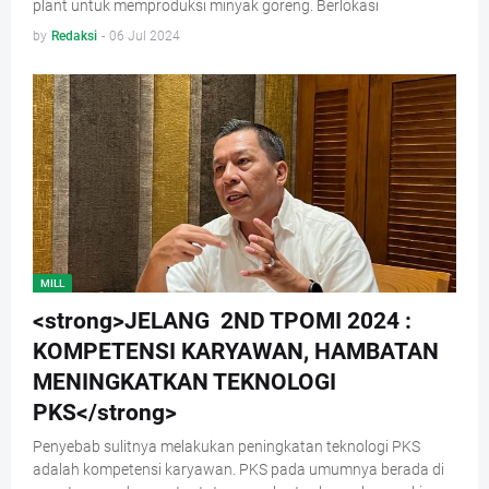
plant untuk memproduksi minyak goreng. Berlokasi
by
Redaksi
-
06 Jul 2024
MILL
<strong>JELANG 2ND TPOMI 2024 :
KOMPETENSI KARYAWAN, HAMBATAN
MENINGKATKAN TEKNOLOGI
PKS</strong>
Penyebab sulitnya melakukan peningkatan teknologi PKS
adalah kompetensi karyawan. PKS pada umumnya berada di