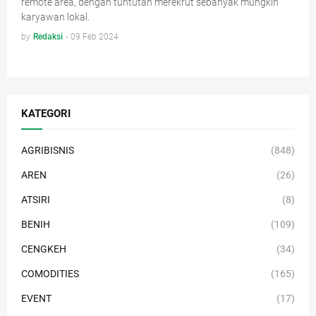
remote area, dengan tuntutan merekrut sebanyak mungkin
karyawan lokal.
by
Redaksi
-
09 Feb 2024
KATEGORI
AGRIBISNIS
(848)
AREN
(26)
ATSIRI
(8)
BENIH
(109)
CENGKEH
(34)
COMODITIES
(165)
EVENT
(17)