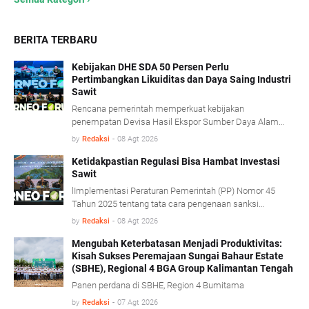
BERITA TERBARU
Kebijakan DHE SDA 50 Persen Perlu
Pertimbangkan Likuiditas dan Daya Saing Industri
Sawit
Rencana pemerintah memperkuat kebijakan
penempatan Devisa Hasil Ekspor Sumber Daya Alam
(DHE SDA) menjadi 50 persen dinilai perlu
by
Redaksi
-
08 Agt 2026
mempertimbangkan kondisi likuiditas serta karakteristik
usaha industri kelapa sawit.
Ketidakpastian Regulasi Bisa Hambat Investasi
Sawit
lImplementasi Peraturan Pemerintah (PP) Nomor 45
Tahun 2025 tentang tata cara pengenaan sanksi
administratif di bidang kehutanan diharapkan mampu
by
Redaksi
-
08 Agt 2026
memberikan kepastian hukum tanpa mengorbankan
iklim investasi.
Mengubah Keterbatasan Menjadi Produktivitas:
Kisah Sukses Peremajaan Sungai Bahaur Estate
(SBHE), Regional 4 BGA Group Kalimantan Tengah
Panen perdana di SBHE, Region 4 Bumitama
by
Redaksi
-
07 Agt 2026