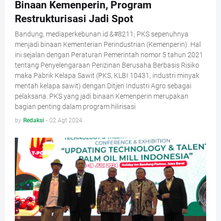
Binaan Kemenperin, Program
Restrukturisasi Jadi Spot
Bandung, mediaperkebunan.id &#8211; PKS sepenuhnya
menjadi binaan Kementerian Perindustrian (Kemenperin). Hal
ini sejalan dengan Peraturan Pemerintah nomor 5 tahun 2021
tentang Penyelengaraan Perizinan Berusaha Berbasis Risiko
maka Pabrik Kelapa Sawit (PKS, KLBI 10431, industri minyak
mentah kelapa sawit) dengan Ditjen Industri Agro sebagai
pelaksana. PKS yang jadi binaan Kemenperin merupakan
bagian penting dalam program hilirisasi
by
Redaksi
-
02 Agt 2024