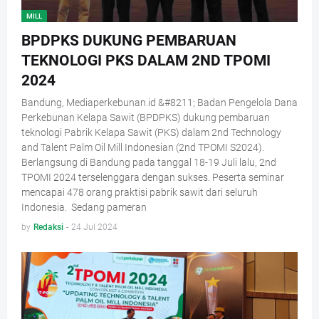
MILL
BPDPKS DUKUNG PEMBARUAN
TEKNOLOGI PKS DALAM 2ND TPOMI
2024
Bandung, Mediaperkebunan.id &#8211; Badan Pengelola Dana
Perkebunan Kelapa Sawit (BPDPKS) dukung pembaruan
teknologi Pabrik Kelapa Sawit (PKS) dalam 2nd Technology
and Talent Palm Oil Mill Indonesian (2nd TPOMI S2024).
Berlangsung di Bandung pada tanggal 18-19 Juli lalu, 2nd
TPOMI 2024 terselenggara dengan sukses. Peserta seminar
mencapai 478 orang praktisi pabrik sawit dari seluruh
Indonesia. Sedang pameran
by
Redaksi
-
24 Jul 2024