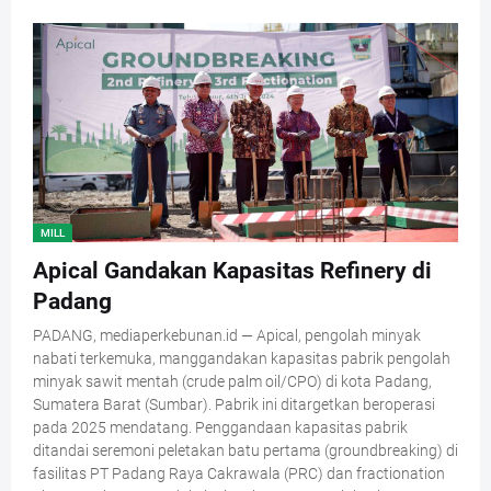
MILL
Apical Gandakan Kapasitas Refinery di
Padang
PADANG, mediaperkebunan.id — Apical, pengolah minyak
nabati terkemuka, manggandakan kapasitas pabrik pengolah
minyak sawit mentah (crude palm oil/CPO) di kota Padang,
Sumatera Barat (Sumbar). Pabrik ini ditargetkan beroperasi
pada 2025 mendatang. Penggandaan kapasitas pabrik
ditandai seremoni peletakan batu pertama (groundbreaking) di
fasilitas PT Padang Raya Cakrawala (PRC) dan fractionation