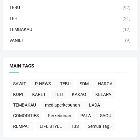
TEBU
(92)
TEH
(21)
TEMBAKAU
(12)
VANILI
(9)
MAIN TAGS
SAWIT
P-NEWS
TEBU
SDM
HARGA
KOPI
KARET
TEH
KAKAO
KELAPA
TEMBAKAU
mediaperkebunan
LADA
COMODITIES
Perkebunan
PALA
SAGU
REMPAH
LIFE STYLE
TBS
Semua Tag ›