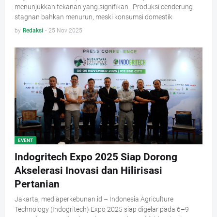
menunjukkan tekanan yang signifikan. Produksi cenderung
stagnan bahkan menurun, meski konsumsi domestik
by
Redaksi
-
25 Nov 2025
EVENT
Indogritech Expo 2025 Siap Dorong
Akselerasi Inovasi dan Hilirisasi
Pertanian
Jakarta, mediaperkebunan.id – Indonesia Agriculture
Technology (Indogritech) Expo 2025 siap digelar pada 6–9