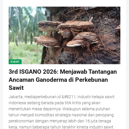
EVENT
3rd ISGANO 2026: Menjawab Tantangan
Ancaman Ganoderma di Perkebunan
Sawit
Jakarta, mediaperkebunan.id &#8211; Industri kelapa sawit
Indonesia sedang berada pada titik kritis yang akan
menentukan masa depannya. Walaupun selama puluhan
tahun menjadi komoditas strategis nasional dan penopang
perekonomian dengan menyerap lebih dari 16 juta tenaga
kerja, namun beberapa tahun terakhir kinerja industri sawit