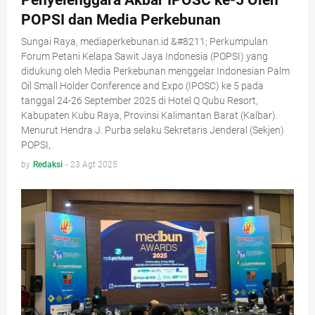
Penyelenggara Akbar IPOSC ke-5 Oleh
POPSI dan Media Perkebunan
Sungai Raya, mediaperkebunan.id &#8211; Perkumpulan
Forum Petani Kelapa Sawit Jaya Indonesia (POPSI) yang
didukung oleh Media Perkebunan menggelar Indonesian Palm
Oil Small Holder Conference and Expo (IPOSC) ke 5 pada
tanggal 24-26 September 2025 di Hotel Q Qubu Resort,
Kabupaten Kubu Raya, Provinsi Kalimantan Barat (Kalbar).
Menurut Hendra J. Purba selaku Sekretaris Jenderal (Sekjen)
POPSI,
by
Redaksi
-
23 Agt 2025