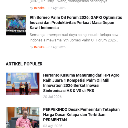
(P3PI), Dr. Tony Liwang, menegaskan pentingnya
pemanfaatan teknologi modern dalam pengawasan
by
Redaksi
-
07 Agt 2026
proses olah sawit serta penerapan konsep energi sirkular
(circular energy).
9th Borneo Palm Oil Forum 2026: GAPKI Optimistis
Inovasi dan Produktivitas Perkuat Masa Depan
Sawit Indonesia
Semangat memperkuat daya saing industri kelapa sawit
Indonesia mewarnai 9th Borneo Palm Oil Forum 2026
yang mengusung tema “Resilience, Innovation, and
by
Redaksi
-
07 Agt 2026
Transformation: Empowering the Palm Oil Industry
Beyond Sustainability” di Platinum Hotel & Convention
Hall Balikpapan, Kamis (6/8).
ARTIKEL POPULER
Hartanto Kusuma Manurung dari HPI Agro
Raih Juara 1 Kompetisi Palm Oil Mill
Innovation 2026 Berkat Inovasi
Sinkronisasi HS & VS di PKS
20 Jul 2026
PERPEKINDO Desak Pemerintah Tetapkan
Harga Dasar Kelapa dan Terbitkan
PERMENTAN
03 Agt 2026