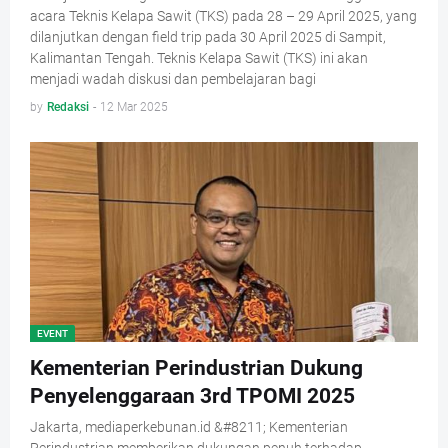
acara Teknis Kelapa Sawit (TKS) pada 28 – 29 April 2025, yang
dilanjutkan dengan field trip pada 30 April 2025 di Sampit,
Kalimantan Tengah. Teknis Kelapa Sawit (TKS) ini akan
menjadi wadah diskusi dan pembelajaran bagi
by
Redaksi
-
12 Mar 2025
EVENT
Kementerian Perindustrian Dukung
Penyelenggaraan 3rd TPOMI 2025
Jakarta, mediaperkebunan.id &#8211; Kementerian