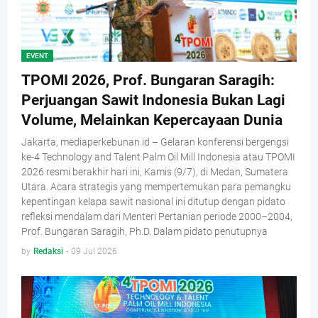
EVENT
TPOMI 2026, Prof. Bungaran Saragih:
Perjuangan Sawit Indonesia Bukan Lagi
Volume, Melainkan Kepercayaan Dunia
Jakarta, mediaperkebunan.id – Gelaran konferensi bergengsi
ke-4 Technology and Talent Palm Oil Mill Indonesia atau TPOMI
2026 resmi berakhir hari ini, Kamis (9/7), di Medan, Sumatera
Utara. Acara strategis yang mempertemukan para pemangku
kepentingan kelapa sawit nasional ini ditutup dengan pidato
refleksi mendalam dari Menteri Pertanian periode 2000–2004,
Prof. Bungaran Saragih, Ph.D. Dalam pidato penutupnya
by
Redaksi
-
09 Jul 2026