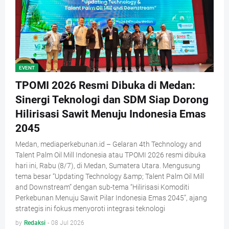
EVENT
TPOMI 2026 Resmi Dibuka di Medan:
Sinergi Teknologi dan SDM Siap Dorong
Hilirisasi Sawit Menuju Indonesia Emas
2045
Medan, mediaperkebunan.id – Gelaran 4th Technology and
Talent Palm Oil Mill Indonesia atau TPOMI 2026 resmi dibuka
hari ini, Rabu (8/7), di Medan, Sumatera Utara. Mengusung
tema besar “Updating Technology &amp; Talent Palm Oil Mill
and Downstream” dengan sub-tema “Hilirisasi Komoditi
Perkebunan Menuju Sawit Pilar Indonesia Emas 2045”, ajang
strategis ini fokus menyoroti integrasi teknologi
by
Redaksi
-
08 Jul 2026