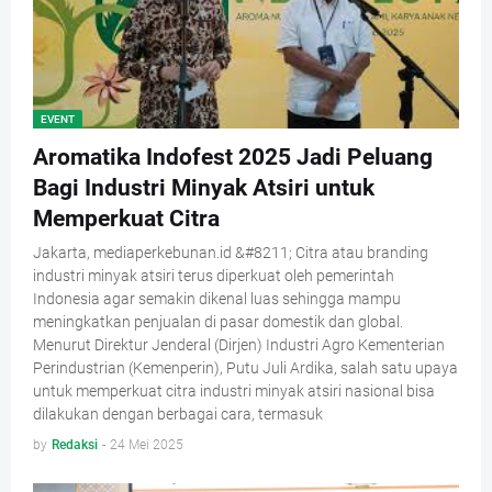
EVENT
Aromatika Indofest 2025 Jadi Peluang
Bagi Industri Minyak Atsiri untuk
Memperkuat Citra
Jakarta, mediaperkebunan.id &#8211; Citra atau branding
industri minyak atsiri terus diperkuat oleh pemerintah
Indonesia agar semakin dikenal luas sehingga mampu
meningkatkan penjualan di pasar domestik dan global.
Menurut Direktur Jenderal (Dirjen) Industri Agro Kementerian
Perindustrian (Kemenperin), Putu Juli Ardika, salah satu upaya
untuk memperkuat citra industri minyak atsiri nasional bisa
dilakukan dengan berbagai cara, termasuk
by
Redaksi
-
24 Mei 2025